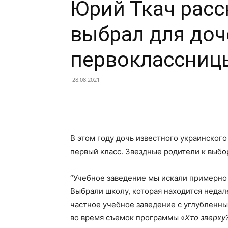
Юрий Ткач расс
выбрал для доч
первоклассниц
28.08.2021
Facebook
X
Telegram
В этом году дочь известного украинског
первый класс. Звездные родители к выбо
“Учебное заведение мы искали примерно 
Выбрали школу, которая находится недале
частное учебное заведение с углубленным
во время съемок программы «
Хто зверху