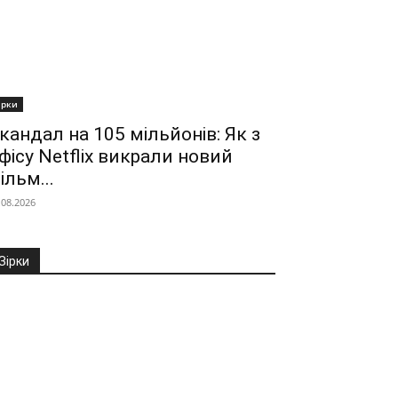
ірки
кандал на 105 мільйонів: Як з
фісу Netflix викрали новий
ільм...
.08.2026
Зірки