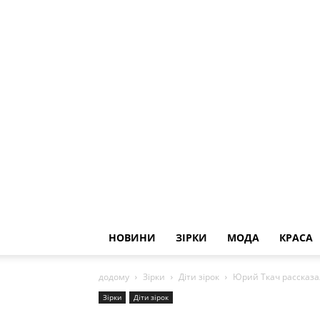
НОВИНИ
ЗІРКИ
МОДА
КРАСА
додому
Зірки
Діти зірок
Юрий Ткач рассказа
Зірки
Діти зірок