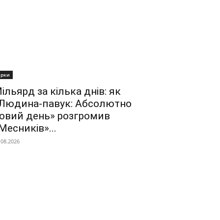
ірки
ільярд за кілька днів: як
Людина-павук: Абсолютно
овий день» розгромив
Месників»...
.08.2026