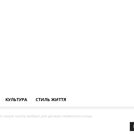
КУЛЬТУРА
СТИЛЬ ЖИТТЯ
л, какую школу выбрал для дочери-первоклассницы