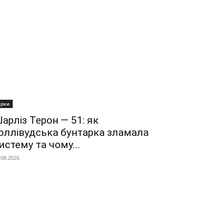
ірки
арліз Терон — 51: як
оллівудська бунтарка зламала
истему та чому...
.08.2026