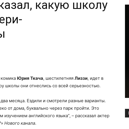
казал, какую школу
ери-
ы
Copy URL
о комика
Юрия Ткача
, шестилетняя
Лиззи
, идет в
ру школы они отнеслись со всей серьезностью.
два месяца. Ездили и смотрели разные варианты.
ко от дома, буквально через парк пройти. Это
 изучением английского языка”, – рассказал актер
?
»
Нового канала
.