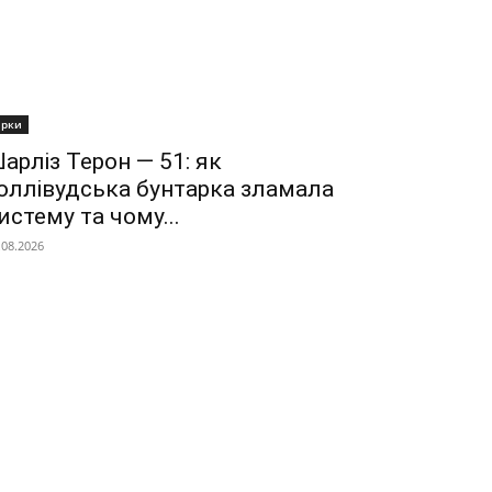
ірки
арліз Терон — 51: як
оллівудська бунтарка зламала
истему та чому...
.08.2026