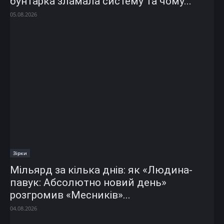
бунтарка зламала систему та чому...
05.08.2026
Зірки
Мільярд за кілька днів: як «Людина-
павук: Абсолютно новий день»
розгромив «Месників»...
04.08.2026