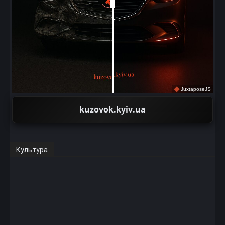
JuxtaposeJS
kuzovok.kyiv.ua
Культура