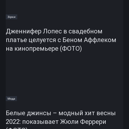
Зірки
Дженнифер Лопес в свадебном
платье целуется с Беном Аффлеком
на кинопремьере (ФОТО)
Мода
Белые джинсы – модный хит весны
2022: показывает Жюли Феррери