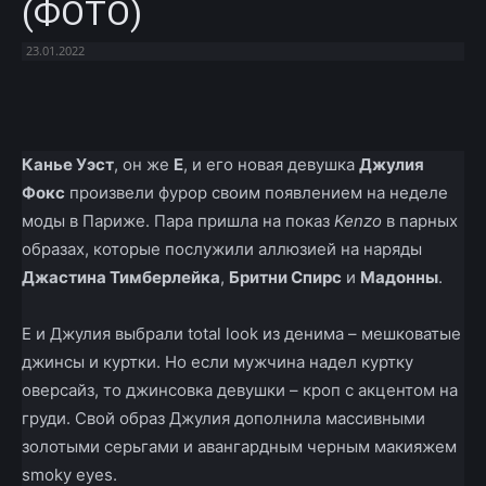
(ФОТО)
23.01.2022
Facebook
X
Telegram
Copy U
Канье Уэст
, он же
Е
, и его новая девушка
Джулия
Фокс
произвели фурор своим появлением на неделе
моды в Париже. Пара пришла на показ
Kenzo
в парных
образах, которые послужили аллюзией на наряды
Джастина Тимберлейка
,
Бритни Спирс
и
Мадонны
.
Е и Джулия выбрали total look из денима – мешковатые
джинсы и куртки. Но если мужчина надел куртку
оверсайз, то джинсовка девушки – кроп с акцентом на
груди. Свой образ Джулия дополнила массивными
золотыми серьгами и авангардным черным макияжем
smoky eyes.