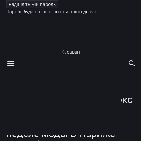
Пароль буде по електронній пошті до вас.
Караван
додому
Зірки
Зірки
Канье Уэст и Джулия Фокс
повторили культовые
звездные образы на
неделе моды в Париже