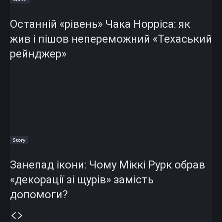
Останній «рівень» Чака Норріса: як
жив і пішов непереможний «Техаський
рейнджер»
Story
Занепад ікони: Чому Міккі Рурк обрав
«декорації зі щурів» замість
допомоги?