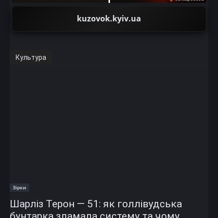
kuzovok.kyiv.ua
Культура
Зірки
Шарліз Терон — 51: як голлівудська
бунтарка зламала систему та чому...