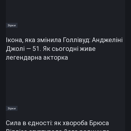
Зірки
Ікона, яка змінила Голлівуд: Анджеліні
Джолі — 51. Як сьогодні живе
легендарна акторка
Зірки
Сила в єдності: як хвороба Брюса