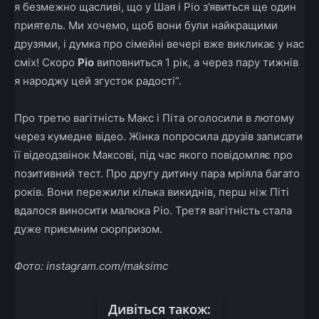
я безмежно щасливі, що у Шая і Ріо з’явиться ще один
приятель. Ми хочемо, щоб вони були найкращими
друзями, і думка про сімейні вечері вже викликає у нас
сміх! Скоро
Ріо
виповниться 1 рік, а через пару тижнів
я народжу цей згусток радості”.
Про третю вагітність Макс і Піта оголосили в лютому
через кумедне відео. Жінка попросила друзів записати
її відеодзвінок Максові, під час якого повідомляє про
позитивний тест. Про другу дитину пара мріяла багато
років. Вони пережили кілька викиднів, перш ніж Піті
вдалося виносити малюка Ріо. Третя вагітність стала
дуже приємним сюрпризом.
Фото: instagram.com/maksimc
Дивіться також: