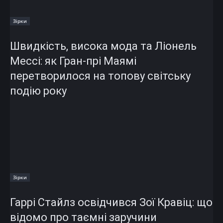
Зірки
Швидкість, висока мода та Ліонель
Мессі: як Гран-прі Маямі
перетворилося на топову світську
подію року
Зірки
Гаррі Стайлз освідчився Зої Кравіц: що
відомо про таємні заручини