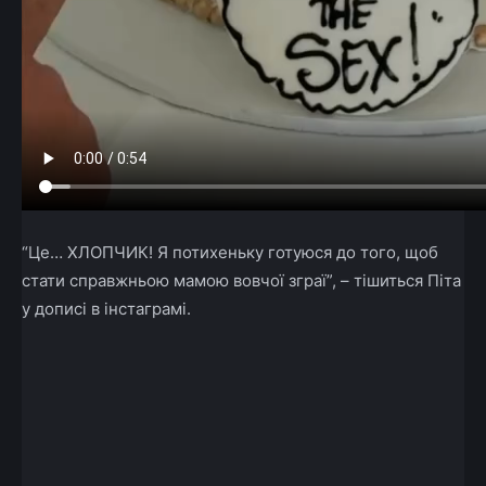
“Це… ХЛОПЧИК! Я потихеньку готуюся до того, щоб
стати справжньою мамою вовчої зграї”, – тішиться Піта
у дописі в інстаграмі.