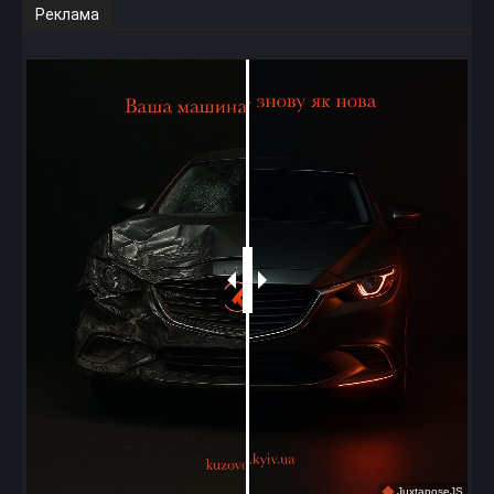
Реклама
JuxtaposeJS