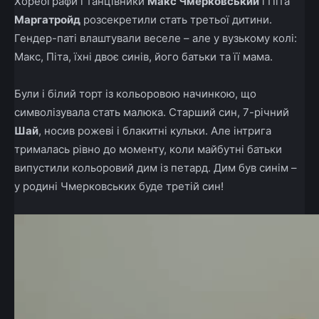
Хореографи і танцівники
Макс Чмерковський
і Піта
Маргатройд
розсекретили стать третьої дитини.
Гендер-паті влаштували веселе – але у вузькому колі:
Макс, Піта, їхні двоє синів, його батьки та її мама.
Були і білий торт із кольоровою начинкою, що
символізувала стать малюка. Старший син, 7-річний
Шай
, носив рожеві і блакитні кульки. Але інтрига
трималась рівно до моменту, коли майбутні батьки
випустили кольоровий дим із петард. Дим був синім –
у родині Чмерковських буде третій син!