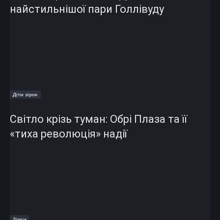
найстильнішої пари Голлівуду
Діти зірок
Світло крізь туман: Обрі Плаза та її
«тиха революція» надії
Зірки