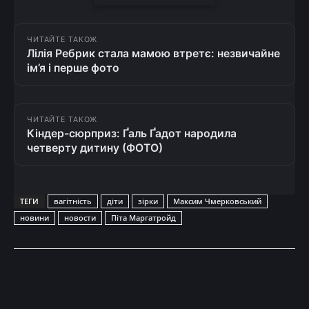
ЧИТАЙТЕ ТАКОЖ
Лілія Ребрик стала мамою втретє: незвичайне
ім’я і перше фото
ЧИТАЙТЕ ТАКОЖ
Кіндер-сюрприз: Ґаль Ґадот народила
четверту дитину (ФОТО)
ТЕГИ
вагітність
діти
зірки
Максим Чмерковський
новини
новости
Піта Маргатройд