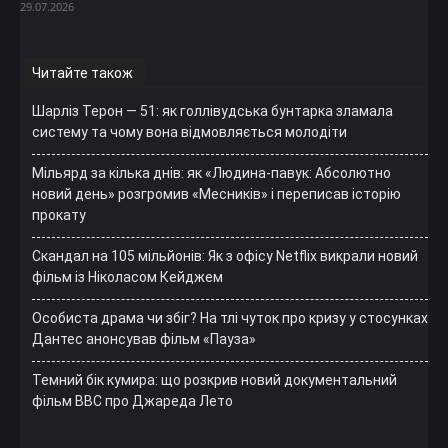
29.07.2026
Читайте також
Шарліз Терон — 51: як голлівудська бунтарка зламала
систему та чому вона відмовляється молодіти
Мільярд за кілька днів: як «Людина-павук: Абсолютно
новий день» розгромив «Месників» і переписав історію
прокату
Скандал на 105 мільйонів: Як з офісу Netflix викрали новий
фільм із Ніколасом Кейджем
Особиста драма чи збіг? На тлі чуток про кризу у стосунках
Дантес анонсував фільм «Пауза»
Темний бік кумира: що розкрив новий документальний
фільм ВВС про Джареда Лето