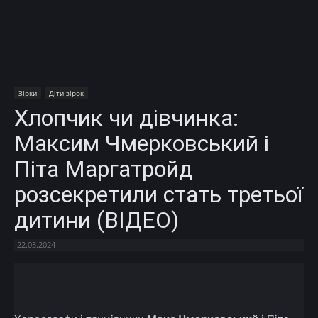
Зірки
Діти зірок
Хлопчик чи дівчинка:
Максим Чмерковський і
Піта Маргатройд
розсекретили стать третьої
дитини (ВІДЕО)
22.03.2024
Facebook
X
Telegram
Copy U