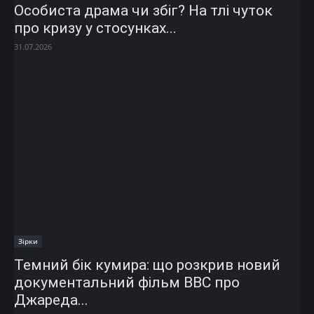
Особиста драма чи збіг? На тлі чуток
про кризу у стосунках...
31.07.2026
Зірки
Темний бік кумира: що розкрив новий
документальний фільм ВВС про
Джареда...