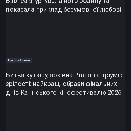
Вілліса згуртувала його родину та
показала приклад безумовної любові
Зірковий стиль
Битва кутюру, архівна Prada та тріумф
зрілості: найкращі образи фінальних
днів Каннського кінофестивалю 2026