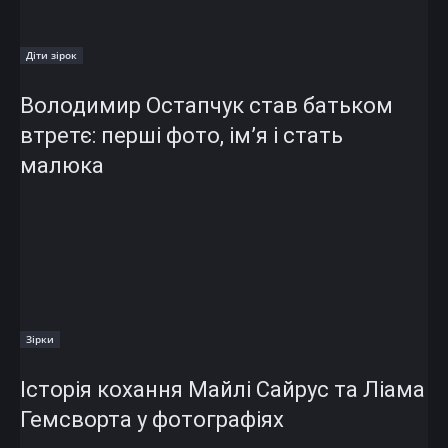
Діти зірок
Володимир Остапчук став батьком
втретє: перші фото, ім’я і стать
малюка
Зірки
Історія кохання Майлі Сайрус та Ліама
Гемсворта у фотографіях