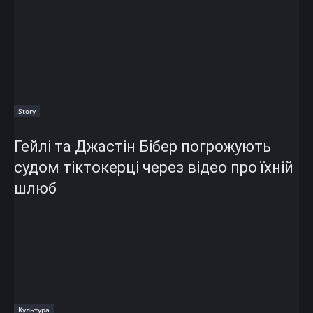
Story
Гейлі та Джастін Бібер погрожують
судом тіктокерці через відео про їхній
шлюб
Культура