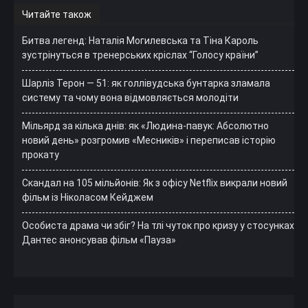
Читайте також
Битва легенд: Наталія Могилевська та Тіна Кароль
зустрінуться в тренерських кріслах “Голосу країни”
Шарліз Терон — 51: як голлівудська бунтарка зламала
систему та чому вона відмовляється молодіти
Мільярд за кілька днів: як «Людина-павук: Абсолютно
новий день» розгромив «Месників» і переписав історію
прокату
Скандал на 105 мільйонів: Як з офісу Netflix викрали новий
фільм із Ніколасом Кейджем
Особиста драма чи збіг? На тлі чуток про кризу у стосунках
Дантес анонсував фільм «Пауза»