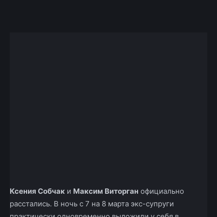
Facebook
X
Telegram
Copy U
Ксения Собчак
и
Максим Виторган
официально
расстались. В ночь с 7 на 8 марта экс-супруги
практически одновременно выложили у себя в