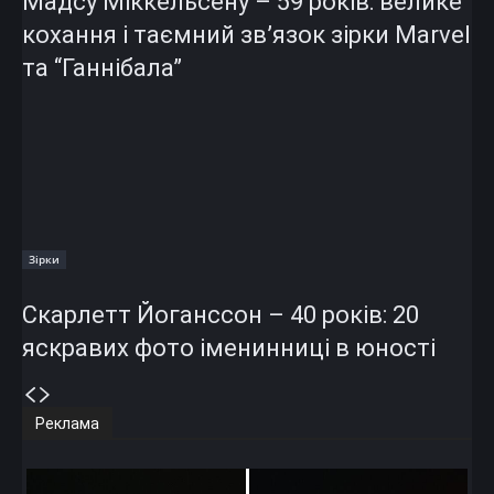
Мадсу Міккельсену – 59 років: велике
кохання і таємний зв’язок зірки Marvel
та “Ганнібала”
Зірки
Скарлетт Йоганссон – 40 років: 20
яскравих фото іменинниці в юності
Реклама