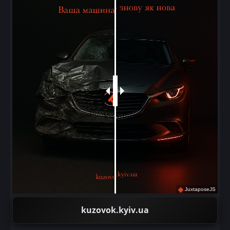
JuxtaposeJS
kuzovok.kyiv.ua