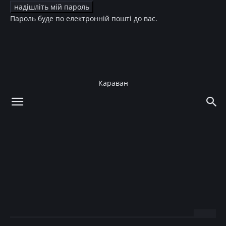
Пароль буде по електронній пошті до вас.
Караван
додому
Зірки
Зірки
Новини
Официально: Ксения
Собчак развелась с
Максимом Виторганом
08.03.2019