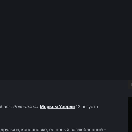
Copy URL
 век: Роксолана»
Мерьем Узерли
12 августа
 друзья и, конечно же, ее новый возлюбленный –