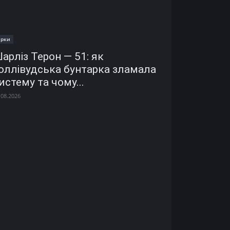
ірки
арліз Терон — 51: як
оллівудська бунтарка зламала
истему та чому...
.08.2026