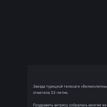
Facebook
X
Telegram
Звезда турецкой телесаги
«Великолепный
отметила 33-летие.
Поздравить актрису собрались многие ее