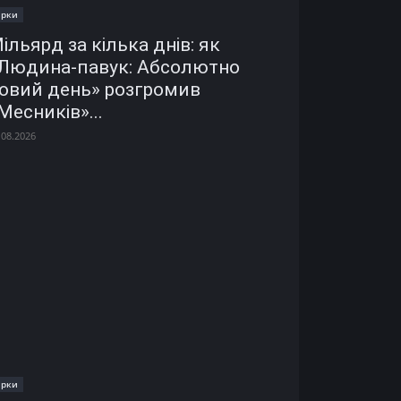
ірки
ільярд за кілька днів: як
Людина-павук: Абсолютно
овий день» розгромив
Месників»...
.08.2026
ірки