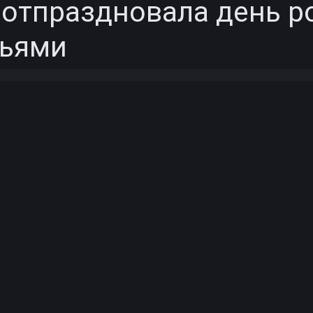
отпраздновала день р
зьями