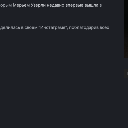
оторым
Мерьем Узерли недавно впервые вышла
в
елилась в своем “Инстаграме”, поблагодарив всех