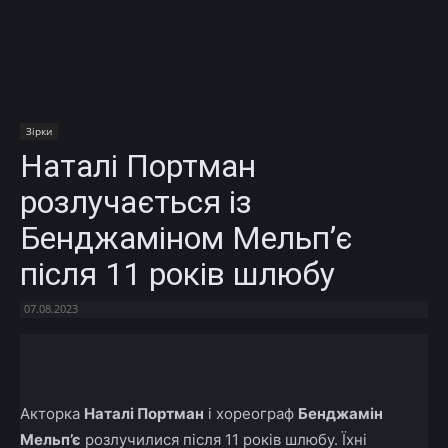
Зірки
Наталі Портман
розлучається із
Бенджаміном Мельп’є
після 11 років шлюбу
07.08.2023
Facebook
X
Telegram
Copy U
Акторка
Наталі Портман
і хореограф
Бенджамін
Мельп’є
розлучилися після 11 років шлюбу. Їхні