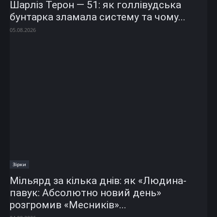
Шарліз Терон — 51: як голлівудська
бунтарка зламала систему та чому...
05.08.2026
Зірки
Мільярд за кілька днів: як «Людина-
павук: Абсолютно новий день»
розгромив «Месників»...