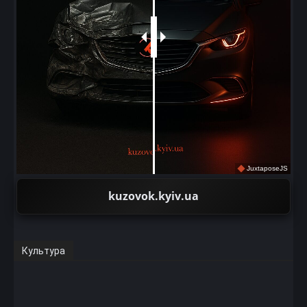
JuxtaposeJS
kuzovok.kyiv.ua
Культура