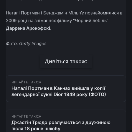
Наталі Портман і Бенджамін Мільп’є познайомилися в
2009 році на зніманнях фільму “Чорний лебідь”
Даррена Аронофскі
.
Фото: Getty Images
Дивіться також:
ЧИТАЙТЕ ТАКОЖ
Наталі Портман в Каннах вийшла у копії
легендарної сукні Dior 1949 року (ФОТО)
ЧИТАЙТЕ ТАКОЖ
Джастін Трюдо розлучається з дружиною
після 18 років шлюбу