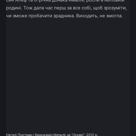
родині. Тож дала час перш за все собі, щоб зрозуміти,
чи зможе пробачити зрадника. Виходить, не змогла.
Наталі Портман і Бенджамін Мельп’є на “Оскарі”, 2012 р.