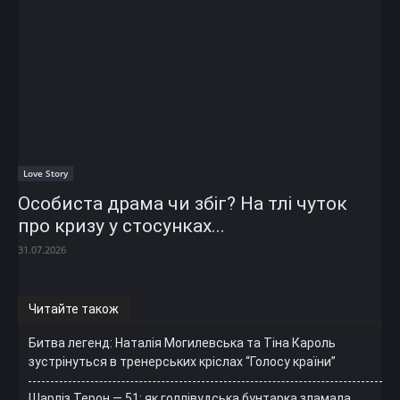
Love Story
Особиста драма чи збіг? На тлі чуток
про кризу у стосунках...
31.07.2026
Читайте також
Битва легенд: Наталія Могилевська та Тіна Кароль
зустрінуться в тренерських кріслах “Голосу країни”
Шарліз Терон — 51: як голлівудська бунтарка зламала