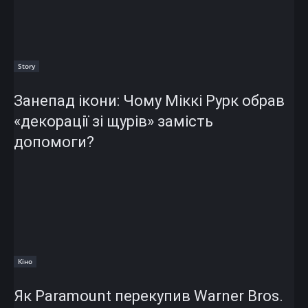
Story
Занепад ікони: Чому Міккі Рурк обрав
«декорації зі щурів» замість
допомоги?
Кіно
Як Paramount перекупив Warner Bros.