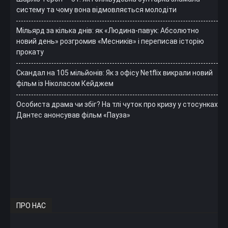
систему та чому вона відмовляється молодіти
Мільярд за кілька днів: як «Людина-павук: Абсолютно
новий день» розгромив «Месників» і переписав історію
прокату
Скандал на 105 мільйонів: Як з офісу Netflix викрали новий
фільм із Ніколасом Кейджем
Особиста драма чи збіг? На тлі чуток про кризу у стосунках
Дантес анонсував фільм «Пауза»
ПРО НАС