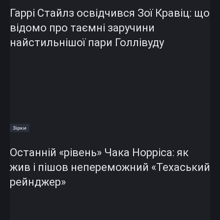
Гаррі Стайлз освідчився Зої Кравіц: що
відомо про таємні заручини
найстильнішої пари Голлівуду
Зірки
Останній «рівень» Чака Норріса: як
жив і пішов непереможний «Техаський
рейнджер»