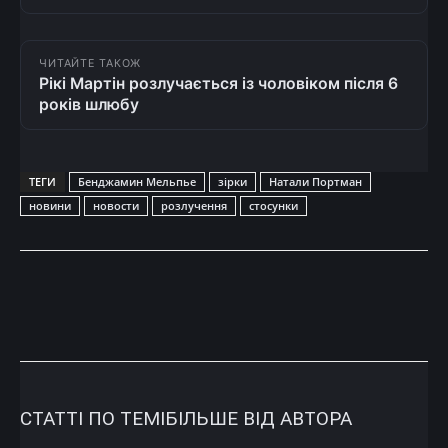
ЧИТАЙТЕ ТАКОЖ
Рікі Мартін розлучається із чоловіком після 6
років шлюбу
ТЕГИ
Бенджамин Мельпье
зірки
Натали Портман
новини
новости
розлучення
стосунки
СТАТТІ ПО ТЕМІ
БІЛЬШЕ ВІД АВТОРА