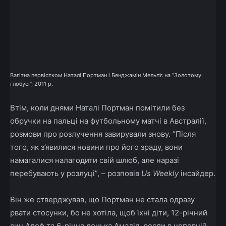
Вагітна первістком Наталі Портман і Бенджамін Мельп’є на “Золотому
глобусі”, 2011 р.
Втім, коли днями Наталі Портман помітили без
обручки на пальці на футбольному матчі в Австралії,
розмови про розлучення завирували знову. “Після
того, як з’явилися новини про його зраду, вони
намагалися налагодити свій шлюб, але наразі
перебувають у розлуці”, – розповів
Us Weekly
інсайдер.
Він же стверджував, що Портман не стала одразу
рвати стосунки, бо не хотіла, щоб їхні діти, 12-річний
син Алеф та 6-річна донька Амалія, росли в неповній