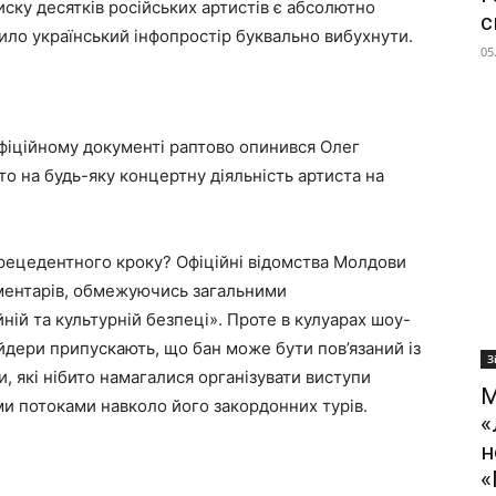
иску десятків російських артистів є абсолютно
с
сило український інфопростір буквально вибухнути.
05
фіційному документі раптово опинився Олег
о на будь-яку концертну діяльність артиста на
рецедентного кроку? Офіційні відомства Молдови
ментарів, обмежуючись загальними
ій та культурній безпеці». Проте в кулуарах шоу-
айдери припускають, що бан може бути пов’язаний із
З
 які нібито намагалися організувати виступи
М
ми потоками навколо його закордонних турів.
«
н
«