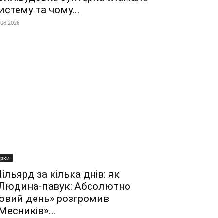
истему та чому...
.08.2026
ірки
ільярд за кілька днів: як
Людина-павук: Абсолютно
овий день» розгромив
Месників»...