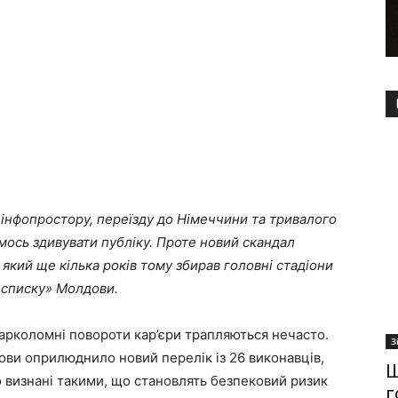
 інфопростору, переїзду до Німеччини та тривалого
ось здивувати публіку. Проте новий скандал
який ще кілька років тому збирав головні стадіони
 списку» Молдови.
 карколомні повороти кар’єри трапляються нечасто.
З
ви оприлюднило новий перелік із 26 виконавців,
Ш
о визнані такими, що становлять безпековий ризик
г