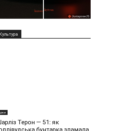
Культура
ірки
арліз Терон — 51: як
оллівудська бунтарка зламала