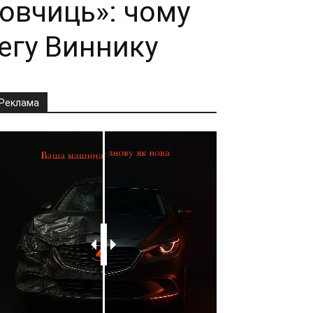
овчиць»: чому
егу Виннику
Реклама