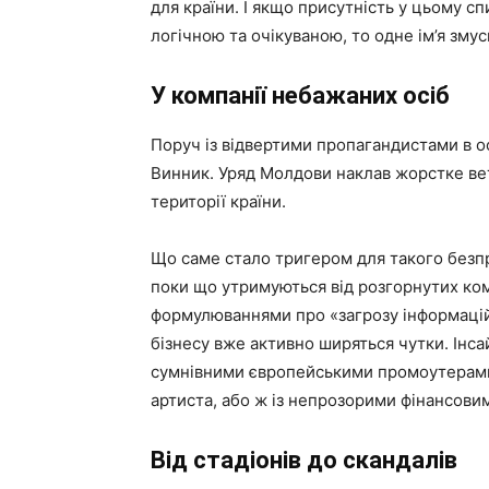
для країни. І якщо присутність у цьому сп
логічною та очікуваною, то одне ім’я зму
У компанії небажаних осіб
Поруч із відвертими пропагандистами в о
Винник. Уряд Молдови наклав жорстке вет
території країни.
Що саме стало тригером для такого безп
поки що утримуються від розгорнутих ко
формулюваннями про «загрозу інформаційн
бізнесу вже активно ширяться чутки. Інс
сумнівними європейськими промоутерами,
артиста, або ж із непрозорими фінансови
Від стадіонів до скандалів