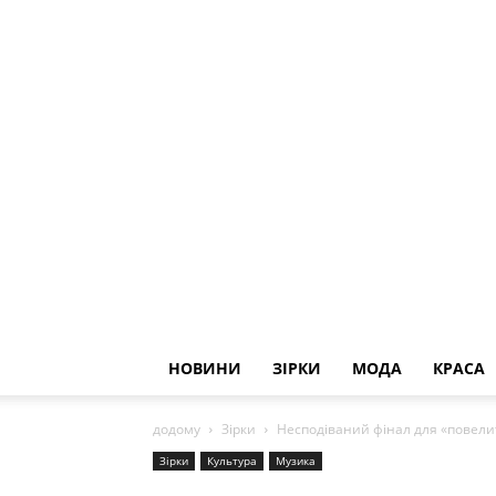
НОВИНИ
ЗІРКИ
МОДА
КРАСА
додому
Зірки
Несподіваний фінал для «повели
Зірки
Культура
Музика