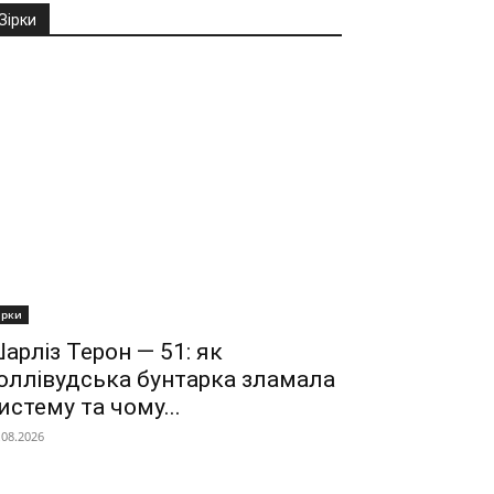
Зірки
ірки
арліз Терон — 51: як
оллівудська бунтарка зламала
истему та чому...
.08.2026