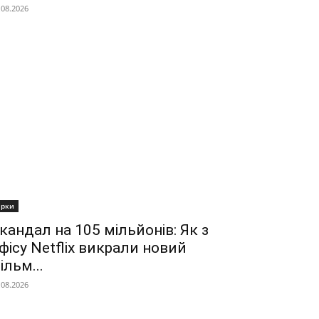
.08.2026
ірки
кандал на 105 мільйонів: Як з
фісу Netflix викрали новий
ільм...
.08.2026