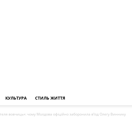
КУЛЬТУРА
СТИЛЬ ЖИТТЯ
теля вовчиць»: чому Молдова офіційно заборонила в’їзд Олегу Виннику