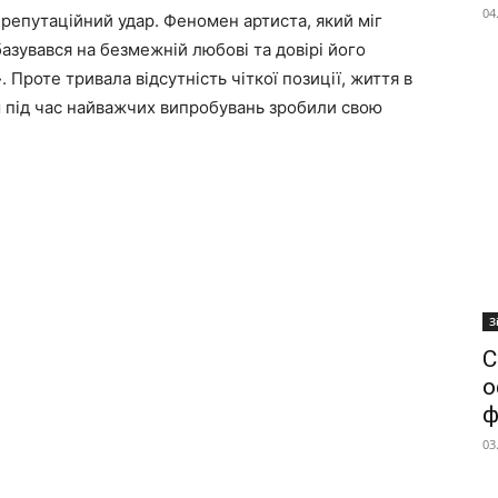
04
репутаційний удар. Феномен артиста, який міг
базувався на безмежній любові та довірі його
 Проте тривала відсутність чіткої позиції, життя в
чем під час найважчих випробувань зробили свою
З
С
о
ф
03