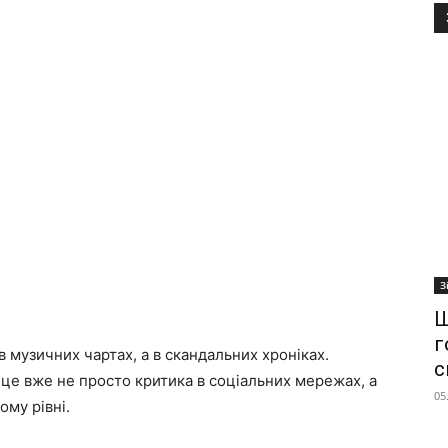
З
Ш
г
 в музичних чартах, а в скандальних хроніках.
с
 це вже не просто критика в соціальних мережах, а
05
му рівні.