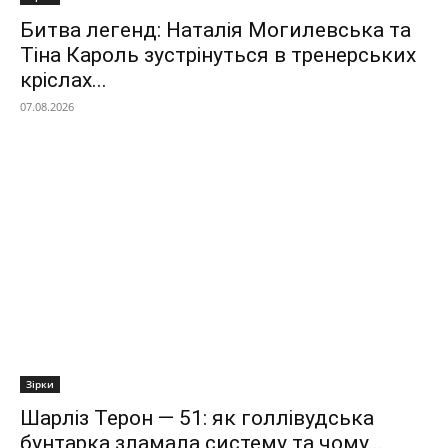
Битва легенд: Наталія Могилевська та
Тіна Кароль зустрінуться в тренерських
кріслах...
07.08.2026
Зірки
Шарліз Терон — 51: як голлівудська
бунтарка зламала систему та чому...