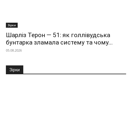
Зірки
Шарліз Терон — 51: як голлівудська
бунтарка зламала систему та чому...
05.08.2026
Зірки