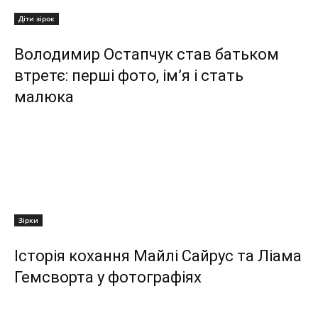
Діти зірок
Володимир Остапчук став батьком
втретє: перші фото, ім’я і стать
малюка
Зірки
Історія кохання Майлі Сайрус та Ліама
Гемсворта у фотографіях