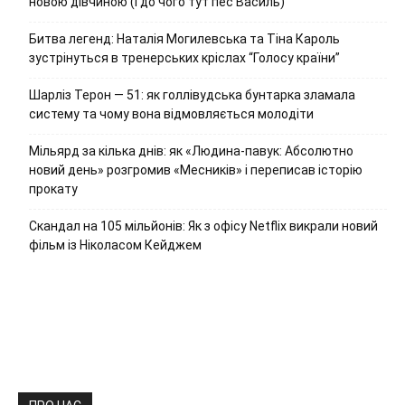
новою дівчиною (і до чого тут пес Василь)
Битва легенд: Наталія Могилевська та Тіна Кароль
зустрінуться в тренерських кріслах “Голосу країни”
Шарліз Терон — 51: як голлівудська бунтарка зламала
систему та чому вона відмовляється молодіти
Мільярд за кілька днів: як «Людина-павук: Абсолютно
новий день» розгромив «Месників» і переписав історію
прокату
Скандал на 105 мільйонів: Як з офісу Netflix викрали новий
фільм із Ніколасом Кейджем