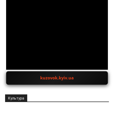
JuxtaposeJS
kuzovok.kyiv.ua
Культура