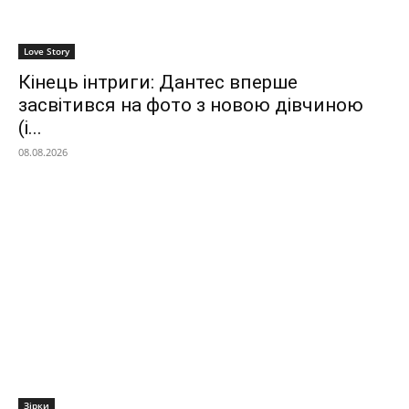
Love Story
Кінець інтриги: Дантес вперше
засвітився на фото з новою дівчиною
(і...
08.08.2026
Зірки