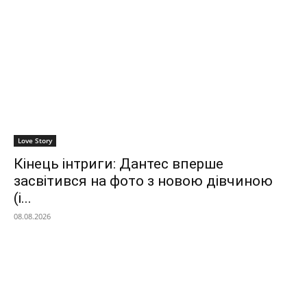
Love Story
Кінець інтриги: Дантес вперше
засвітився на фото з новою дівчиною
(і...
08.08.2026