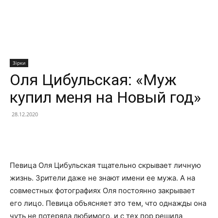
Зірки
Оля Цибульская: «Муж
купил меня на Новый год»
28.12.2020
Facebook
X
Telegram
Copy U
Певица Оля Цибульская тщательно скрывает личную
жизнь. Зрители даже не знают имени ее мужа. А на
совместных фотографиях Оля постоянно закрывает
его лицо. Певица объясняет это тем, что однажды она
чуть не потеряла любимого, и с тех пор решила