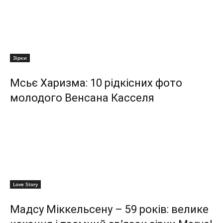
Зірки
Мсьє Харизма: 10 рідкісних фото
молодого Венсана Касселя
Love Story
Мадсу Міккельсену – 59 років: велике