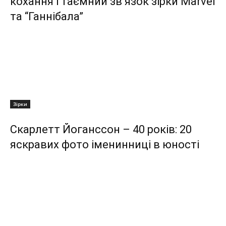
кохання і таємний зв’язок зірки Marvel
та “Ганнібала”
Зірки
Скарлетт Йоганссон – 40 років: 20
яскравих фото іменинниці в юності