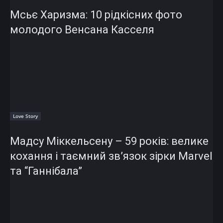
Мсьє Харизма: 10 рідкісних фото
молодого Венсана Касселя
Love Story
Мадсу Міккельсену – 59 років: велике
кохання і таємний зв’язок зірки Marvel
та “Ганнібала”