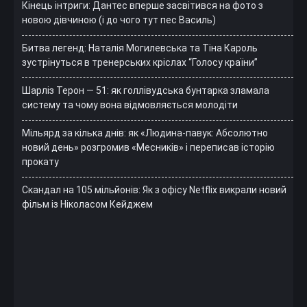
Кінець інтриги: Дантес вперше засвітився на фото з
новою дівчиною (і до чого тут пес Василь)
Битва легенд: Наталія Могилевська та Тіна Кароль
зустрінуться в тренерських кріслах “Голосу країни”
Шарліз Терон — 51: як голлівудська бунтарка зламала
систему та чому вона відмовляється молодіти
Мільярд за кілька днів: як «Людина-павук: Абсолютно
новий день» розгромив «Месників» і переписав історію
прокату
Скандал на 105 мільйонів: Як з офісу Netflix викрали новий
фільм із Ніколасом Кейджем