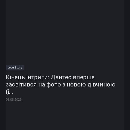
Love Story
Кінець інтриги: Дантес вперше
засвітився на фото з новою дівчиною
(і...
08.08.2026