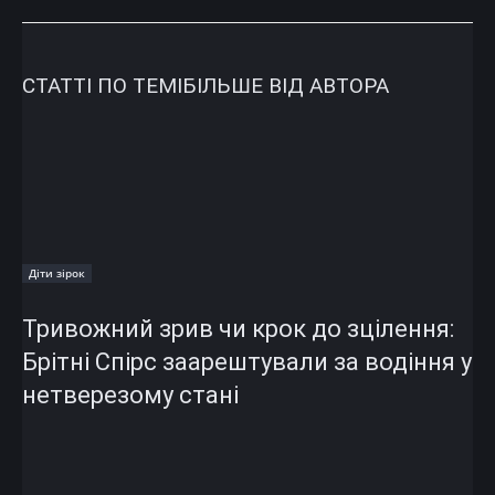
СТАТТІ ПО ТЕМІ
БІЛЬШЕ ВІД АВТОРА
Діти зірок
Тривожний зрив чи крок до зцілення:
Брітні Спірс заарештували за водіння у
нетверезому стані