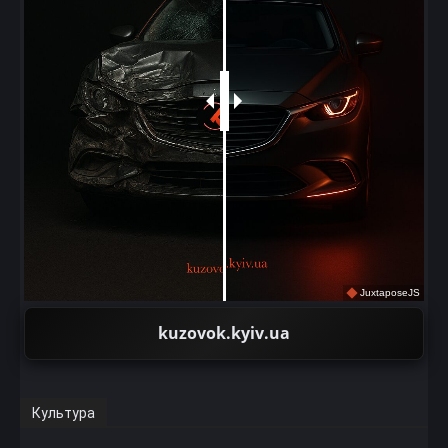
JuxtaposeJS
kuzovok.kyiv.ua
Культура