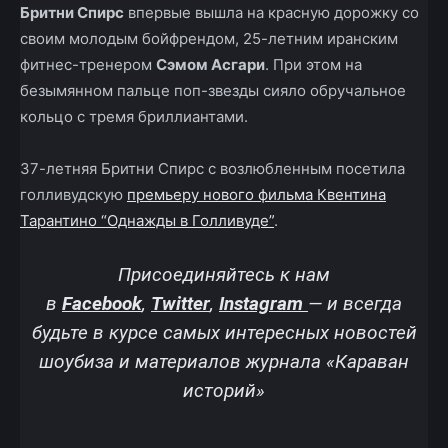
Бритни Спирс
впервые вышла на красную дорожку со
своим молодым бойфрендом, 25-летним иранским
фитнес-тренером
Сэмом Асгари
. При этом на
безымянном пальце поп-звезды сияло обручальное
кольцо с тремя бриллиантами.
37-летняя Бритни Спирс с возлюбленным посетила
голливудскую
премьеру нового фильма Квентина
Тарантино “Однажды в Голливуде”
.
Присоединяйтесь к нам
в
Facebook
,
Twitter
,
Instagram
—
и всегда
будьте в курсе самых интересных новостей
шоубиза и материалов журнала «Караван
историй»