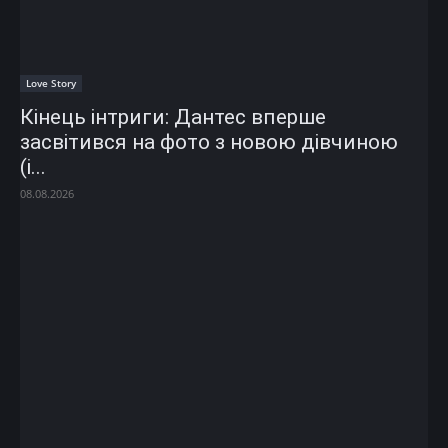
Love Story
Кінець інтриги: Дантес вперше
засвітився на фото з новою дівчиною
(і...
08.08.2026