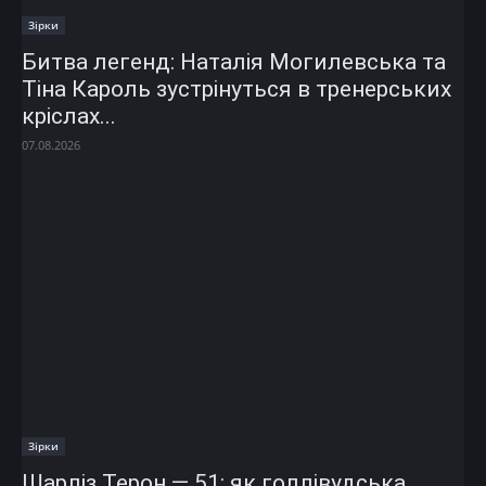
Зірки
Битва легенд: Наталія Могилевська та
Тіна Кароль зустрінуться в тренерських
кріслах...
07.08.2026
Зірки
Шарліз Терон — 51: як голлівудська