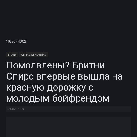
1163644002
Зірки
Світська хроніка
Помолвлены? Бритни
Спирс впервые вышла на
красную дорожку с
молодым бойфрендом
23.07.2019
Facebook
X
Telegram
Copy U