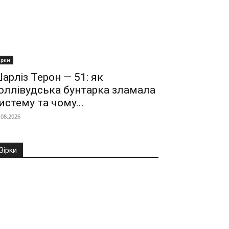
ірки
арліз Терон — 51: як
оллівудська бунтарка зламала
истему та чому...
.08.2026
Зірки