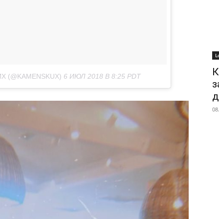
L
К
ИХ (@KAMENSKUX)
6 ИЮЛ 2018 В 8:25 PDT
з
д
08