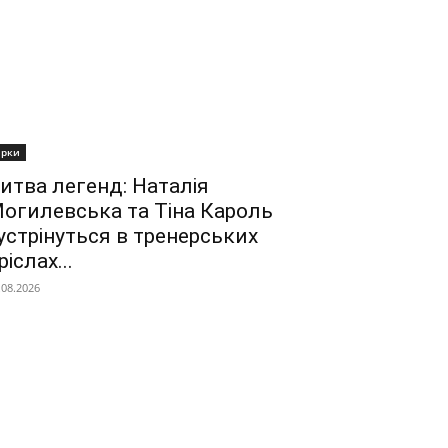
ірки
итва легенд: Наталія
огилевська та Тіна Кароль
устрінуться в тренерських
ріслах...
.08.2026