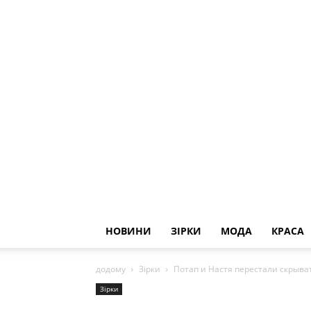
НОВИНИ
ЗІРКИ
МОДА
КРАСА
додому
Зірки
Потап и Настя перестали скрыва
Зірки