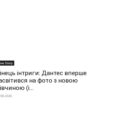
ove Story
інець інтриги: Дантес вперше
асвітився на фото з новою
івчиною (і...
.08.2026