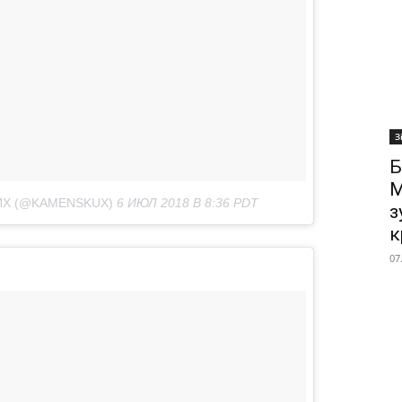
З
Б
М
ИХ (@KAMENSKUX)
6 ИЮЛ 2018 В 8:36 PDT
з
к
07