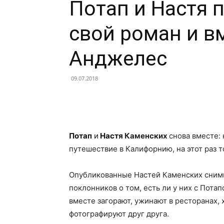
Потап и Настя 
свой роман и вм
Анджелес
09.07.2018
Facebook
X
Telegram
Потап
и
Настя
Каменских
снова вместе:
путешествие в Калифорнию, на этот раз т
Опубликованные Настей Каменских снимк
поклонников о том, есть ли у них с Пот
вместе загорают, ужинают в ресторанах, 
фотографируют друг друга.