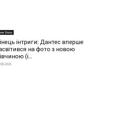
ove Story
інець інтриги: Дантес вперше
асвітився на фото з новою
івчиною (і...
.08.2026