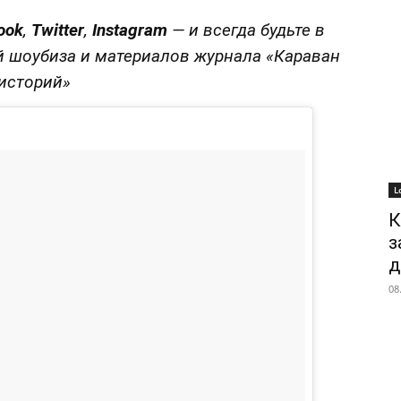
ook
,
Twitter
,
Instagram
—
и всегда будьте в
й шоубиза и материалов журнала «Караван
историй»
L
К
з
д
08