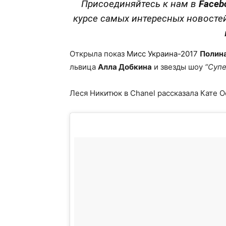
Присоединяйтесь к нам в
Faceb
курсе самых интересных новосте
Открыла показ
Мисс Украина-2017
Полина
львица
Алла Добкина
и звезды шоу
“Супе
Леся Никитюк в Chanel рассказала Кате 