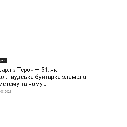
ірки
арліз Терон — 51: як
оллівудська бунтарка зламала
истему та чому...
.08.2026