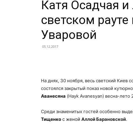
Катя Осадчая и
светском рауте
Уваровой
05.12.2017
Facebook
X
Telegram
На днях, 30 ноября, весь светский Киев с
состоялся закрытый показ новой кутюрн
Аванесяна
(Hayk Avanesyan) весна-лето 
Среди знаменитых гостей особенно выд
Тищенко
с женой
Аллой Барановской
.