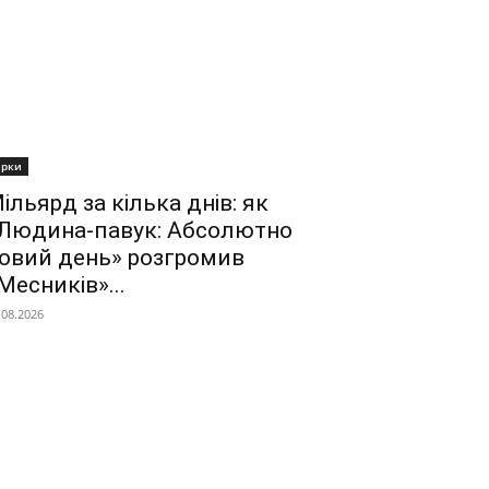
ірки
ільярд за кілька днів: як
Людина-павук: Абсолютно
овий день» розгромив
Месників»...
.08.2026