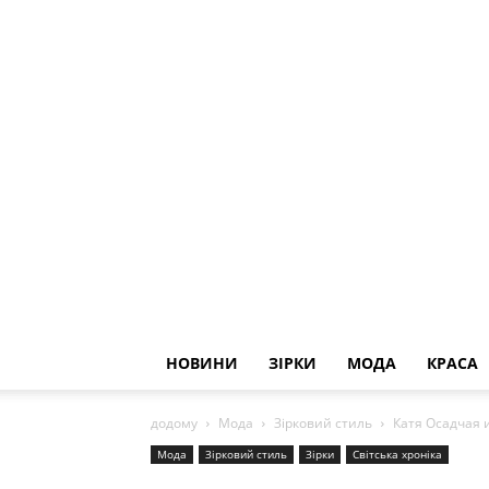
НОВИНИ
ЗІРКИ
МОДА
КРАСА
додому
Мода
Зірковий стиль
Катя Осадчая 
Мода
Зірковий стиль
Зірки
Світська хроніка