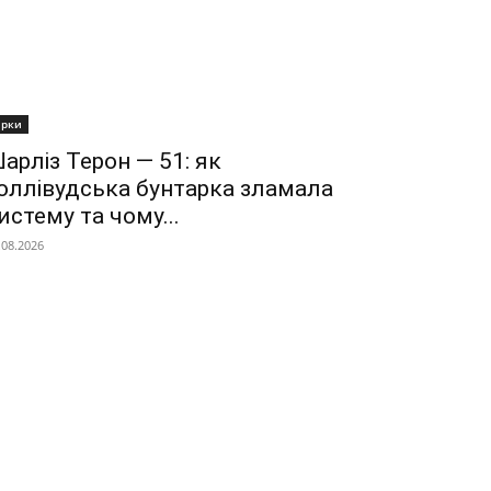
ірки
арліз Терон — 51: як
оллівудська бунтарка зламала
истему та чому...
.08.2026