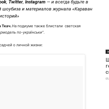
ook
,
Twitter
,
Instagram
—
и всегда будьте в
й шоубиза и материалов журнала «Караван
историй»
 Ткач.
На подиуме также блистали светская
рмодель по-українськи”
.
Осадчей о личной жизни:
З
Ш
г
с
05