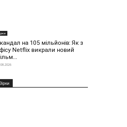
ірки
кандал на 105 мільйонів: Як з
фісу Netflix викрали новий
ільм...
.08.2026
Зірки