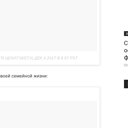
З
С
о
ф
Я (@SVITSKETV)
ДЕК 4 2017 В 8:07 PST
03
воей семейной жизни: