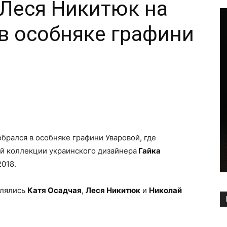
 Леся Никитюк на
 в особняке графини
Copy URL
обрался в особняке графини Уваровой, где
ой коллекции украинского дизайнера
Гайка
2018.
елялись
Катя Осадчая
,
Леся Никитюк
и
Николай