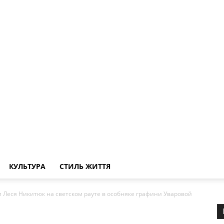
КУЛЬТУРА
СТИЛЬ ЖИТТЯ
и Леся Никитюк на светском рауте в особняке графини Уваровой