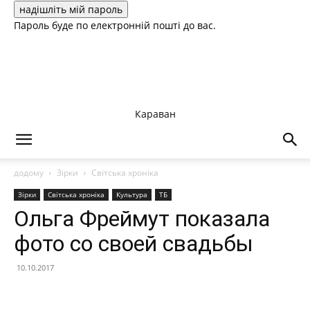
Пароль буде по електронній пошті до вас.
Караван
додому
Зірки
Світська хроніка
Зірки
Світська хроніка
Культура
ТБ
Ольга Фреймут показала
фото со своей свадьбы
10.10.2017
Facebook
X
Telegram
Copy U