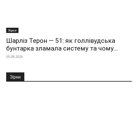
Зірки
Шарліз Терон — 51: як голлівудська
бунтарка зламала систему та чому...
05.08.2026
Зірки