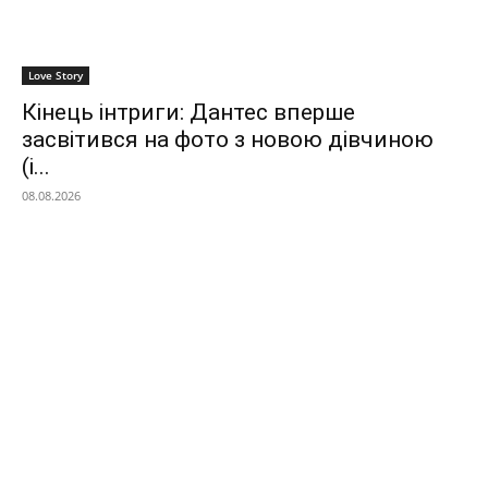
Love Story
Кінець інтриги: Дантес вперше
засвітився на фото з новою дівчиною
(і...
08.08.2026