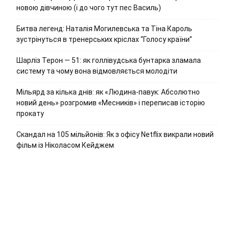
новою дівчиною (і до чого тут пес Василь)
Битва легенд: Наталія Могилевська та Тіна Кароль
зустрінуться в тренерських кріслах “Голосу країни”
Шарліз Терон — 51: як голлівудська бунтарка зламала
систему та чому вона відмовляється молодіти
Мільярд за кілька днів: як «Людина-павук: Абсолютно
новий день» розгромив «Месників» і переписав історію
прокату
Скандал на 105 мільйонів: Як з офісу Netflix викрали новий
фільм із Ніколасом Кейджем