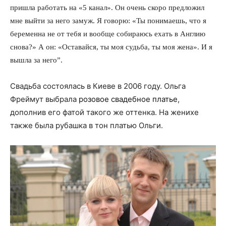
пришла работать на «5 канал». Он очень скоро предложил
мне выйти за него замуж. Я говорю: «Ты понимаешь, что я
беременна не от тебя и вообще собираюсь ехать в Англию
снова?» А он: «Оставайся, ты моя судьба, ты моя жена». И я
вышла за него”.
Свадьба состоялась в Киеве в 2006 году. Ольга
Фреймут выбрала
розовое свадебное платье
,
дополнив его фатой такого же оттенка. На женихе
также была рубашка в тон платью Ольги.