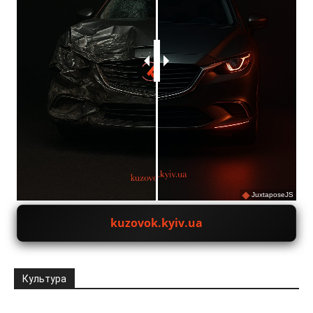
JuxtaposeJS
kuzovok.kyiv.ua
Культура