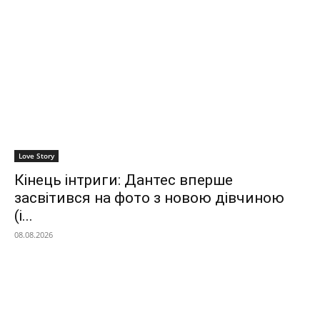
Love Story
Кінець інтриги: Дантес вперше
засвітився на фото з новою дівчиною
(і...
08.08.2026