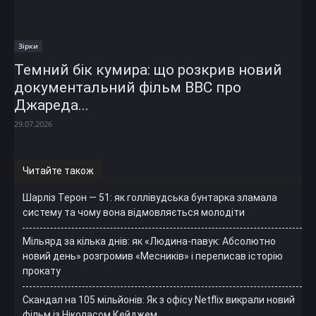
Зірки
Темний бік кумира: що розкрив новий
документальний фільм ВВС про
Джареда...
29.07.2026
Читайте також
Шарліз Терон — 51: як голлівудська бунтарка зламала
систему та чому вона відмовляється молодіти
Мільярд за кілька днів: як «Людина-павук: Абсолютно
новий день» розгромив «Месників» і переписав історію
прокату
Скандал на 105 мільйонів: Як з офісу Netflix викрали новий
фільм із Ніколасом Кейджем