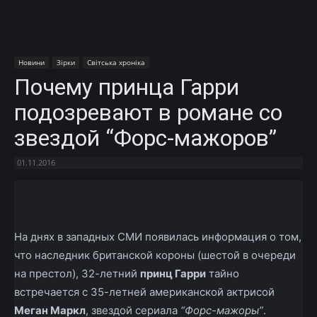
Новини
Зірки
Світська хроніка
Почему принца Гарри
подозревают в романе со
звездой “Форс-мажоров”
01.11.2016
Facebook
X
Telegram
Copy U
На днях в западных СМИ появилась информация о том,
что наследник британской короны (шестой в очереди
на престол), 32-летний
принц Гарри
тайно
встречается с 35-летней американской актрисой
Меган Маркл
, звездой сериала
“Форс-мажоры”
.