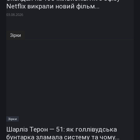
Netflix викрали новий фільм...
03.08.2026
Зірки
Зірки
Шарліз Терон — 51: як голлівудська
бунтарка зламала систему та чому...