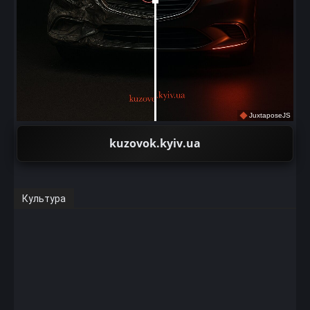
JuxtaposeJS
kuzovok.kyiv.ua
Культура