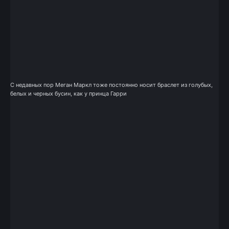
С недавных пор Меган Маркл тоже постоянно носит браслет из голубых,
белых и черных бусин, как у принца Гарри