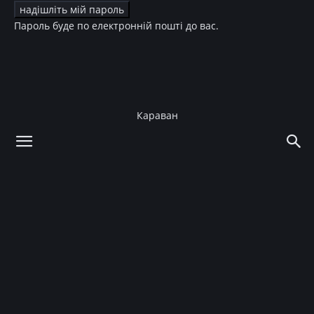
Пароль буде по електронній пошті до вас.
Караван
додому
Зірки
Світська хроніка