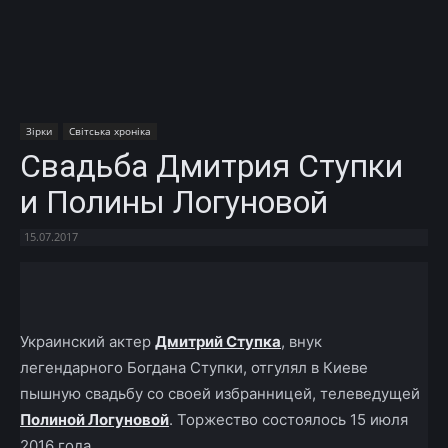
Зірки
Світська хроніка
Свадьба Дмитрия Ступки
и Полины Логуновой
15.07.2017
Facebook
X
Telegram
Copy U
Украинский актер
Дмитрий Ступка
, внук
легендарного Богдана Ступки, отгулял в Киеве
пышную свадьбу со своей избранницей, телеведущей
Полиной Логуновой
. Торжество состоялось 15 июля
2016 года.