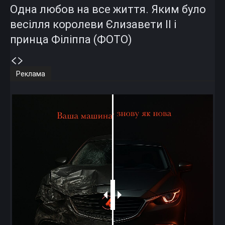
Одна любов на все життя. Яким було
весілля королеви Єлизавети II і
принца Філіппа (ФОТО)
Реклама