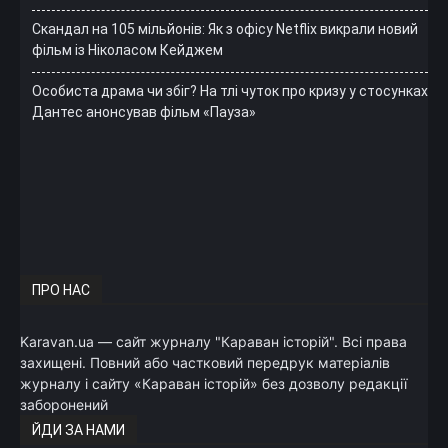
Скандал на 105 мільйонів: Як з офісу Netflix викрали новий
фільм із Ніколасом Кейджем
Особиста драма чи збіг? На тлі чуток про кризу у стосунках
Дантес анонсував фільм «Пауза»
ПРО НАС
Karavan.ua — сайт журналу "Караван історій". Всі права
захищені. Повний або частковий передрук матеріалів
журналу і сайту «Караван історій» без дозволу редакції
заборонений
ЙДИ ЗА НАМИ