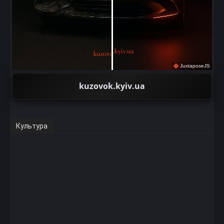
JuxtaposeJS
kuzovok.kyiv.ua
Культура