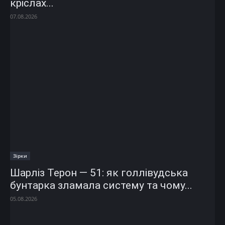
кріслах...
07.08.2026
Зірки
Шарліз Терон — 51: як голлівудська
бунтарка зламала систему та чому...
05.08.2026