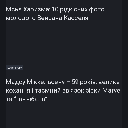
Мсьє Харизма: 10 рідкісних фото
молодого Венсана Касселя
Love Story
Мадсу Міккельсену – 59 років: велике
кохання і таємний зв’язок зірки Marvel
та “Ганнібала”