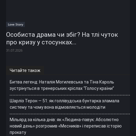
Love Story
Особиста драма чи збіг? На тлі чуток
про кризу у стосунках...
31.07.2026
Читайте також
Битва легенд: Наталія Могилевська та Тіна Кароль
зустрінуться в тренерських кріслах “Голосу країни”
Шарліз Терон — 51: як голлівудська бунтарка зламала
систему та чому вона відмовляється молодіти
Мільярд за кілька днів: як «Людина-павук: Абсолютно
новий день» розгромив «Месників» і переписав історію
прокату