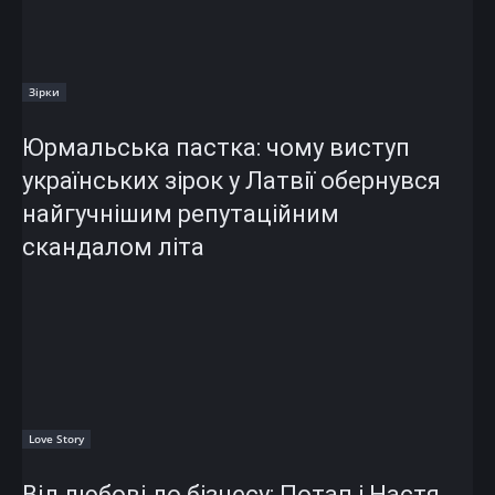
Зірки
Юрмальська пастка: чому виступ
українських зірок у Латвії обернувся
найгучнішим репутаційним
скандалом літа
Love Story
Від любові до бізнесу: Потап і Настя