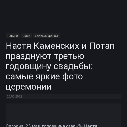
Новини
Зірки
Світська хроніка
Настя Каменских и Потап
празднуют третью
годовщину свадьбы:
самые яркие фото
церемонии
23.05.2022
Facebook
X
Telegram
Copy U
Сегодня, 23 мая, годовщина свадьбы
Насти