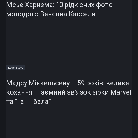
Мсьє Харизма: 10 рідкісних фото
молодого Венсана Касселя
Love Story
Мадсу Міккельсену – 59 років: велике
кохання і таємний зв’язок зірки Marvel
та “Ганнібала”