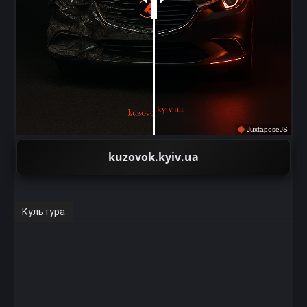
JuxtaposeJS
kuzovok.kyiv.ua
Культура