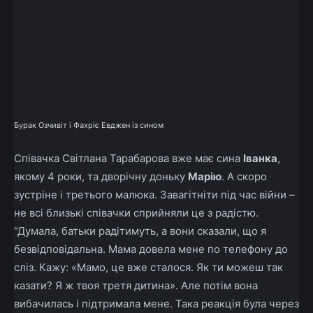
Бурак Озчивіт і Фахріє Евджен із сином
Співачка Світлана Тарабарова вже має сина
Іванка
,
якому 4 роки, та дворічну доньку
Марію
. А скоро
зустріне і третього малюка. Завагітніти під час війни –
не всі близькі співачки сприйняли це з радістю.
“Думала, батьки радітимуть, а вони сказали, що я
безвідповідальна. Мама довела мене по телефону до
сліз. Кажу: «Мамо, це вже сталося. Як ти можеш так
казати? Я ж твоя третя дитина». Але потім вона
вибачилась і підтримала мене. Така реакція була через