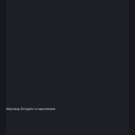
Айрленд Болдвін із нареченим