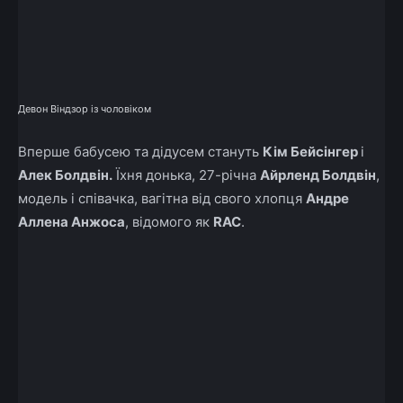
Девон Віндзор із чоловіком
Вперше бабусею та дідусем стануть
Кім Бейсінгер
і
Алек Болдвін.
Їхня донька, 27-річна
Айрленд Болдвін
,
модель і співачка, вагітна від свого хлопця
Андре
Аллена Анжоса
, відомого як
RAC
.