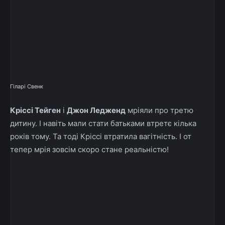
Гіларі Свенк
Кріссі Тейген
і
Джон Ледженд
мріяли про третю
дитину. І навіть мали стати батьками втретє кілька
років тому. Та тоді Кріссі втратила вагітність. І от
тепер мрія зовсім скоро стане реальністю!