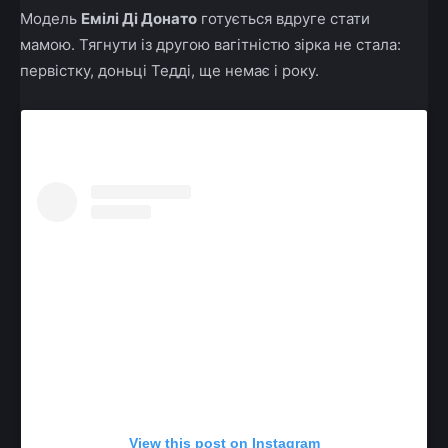
Модель
Емілі Ді Донато
готується вдруге стати
мамою. Тягнути із другою вагітністю зірка не стала:
первістку, доньці Тедді, ще немає і року.
View this post on Instagram