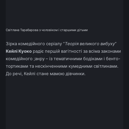
Світлана Тарабарова з чоловіком і старшими дітьми
Зірка комедійного серіалу “
Теорія великого вибуху
”
Кейлі Куоко
радіє першій вагітності за всіма законами
комедійного ;анру – із тематичними бодіками і бенто-
тортиками та нескінченними кумедними світлинами.
До речі, Кейлі стане мамою дівчинки.