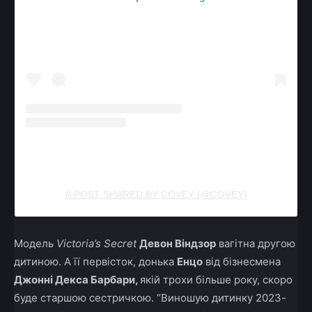
A POST SHARED BY COVEY (@COVEY)
Модель
Victoria’s Secret
Девон Віндзор
вагітна другою
дитиною. А її первісток, донька
Енцо
від бізнесмена
Джонні Декса Барбари,
якій трохи більше року, скоро
буде старшою сестричкою. “Виношую дитинку 2023-