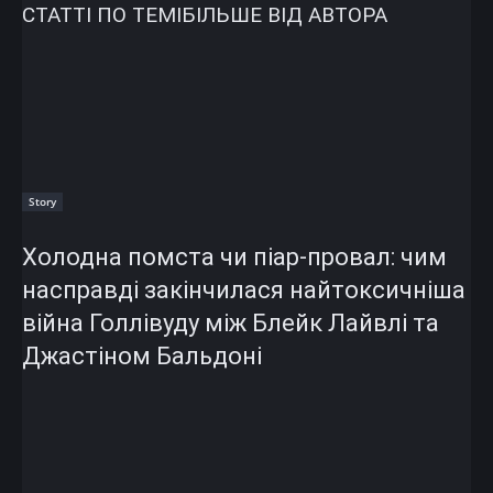
СТАТТІ ПО ТЕМІ
БІЛЬШЕ ВІД АВТОРА
Story
Холодна помста чи піар-провал: чим
насправді закінчилася найтоксичніша
війна Голлівуду між Блейк Лайвлі та
Джастіном Бальдоні