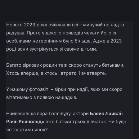
Facebook
X
Telegram
Copy U
Нового 2023 року очікували всі – минулий не надто
радував. Проте у декого приводів чекати його із
особливим нетерпінням було більше. Адже в 2023
році вони зустрінуться зі своїми дітьми.
Багато зіркових родин теж скоро стануть батьками.
Хтось вперше, а хтось і втретє, і вчетверте.
У нашому фотозвіті – зірки при надії, яких ми скоро
вітатимемо з появою нащадків.
Найвеселіша пара Голлівуду, актори
Блейк Лайвлі
і
Раян Рейнольдс
вже батьки трьох дівчаток. Чи буде
четвертим синок?