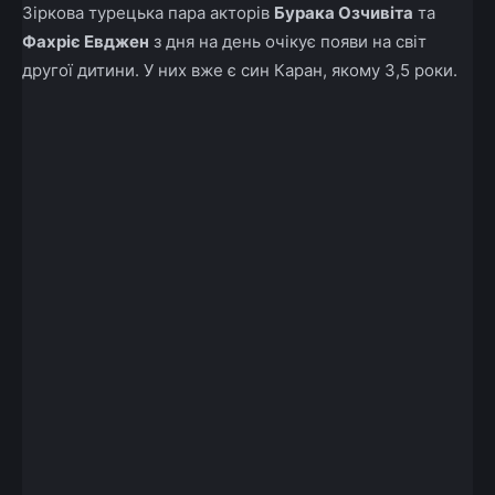
Зіркова турецька пара акторів
Бурака Озчивіта
та
Фахріє Евджен
з дня на день очікує появи на світ
другої дитини. У них вже є син Каран, якому 3,5 роки.