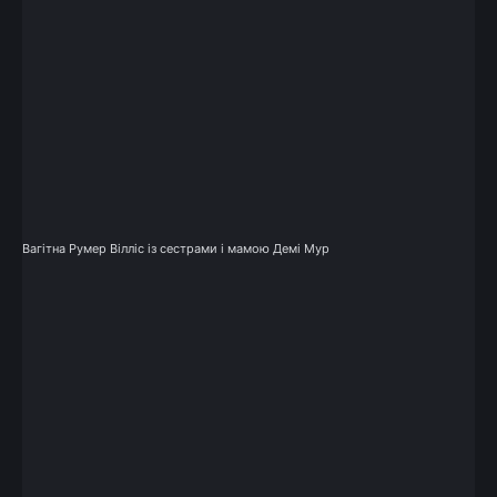
Вагітна Румер Вілліс із сестрами і мамою Демі Мур