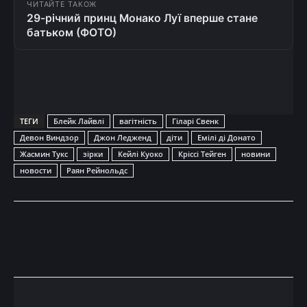
ЧИТАЙТЕ ТАКОЖ
29-річний принц Монако Луї вперше стане
батьком (ФОТО)
ТЕГИ
Блейк Лайвлі
вагітність
Гіларі Свенк
Девон Виндзор
Джон Ледженд
діти
Емілі ді Донато
Жасмин Тукс
зірки
Кейлі Куоко
Кріссі Тейген
новини
новости
Раян Рейнольдс