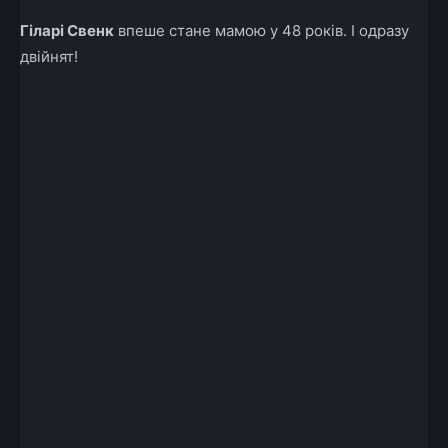
Гіларі Свенк
впеше стане мамою у 48 років. І одразу
двійнят!