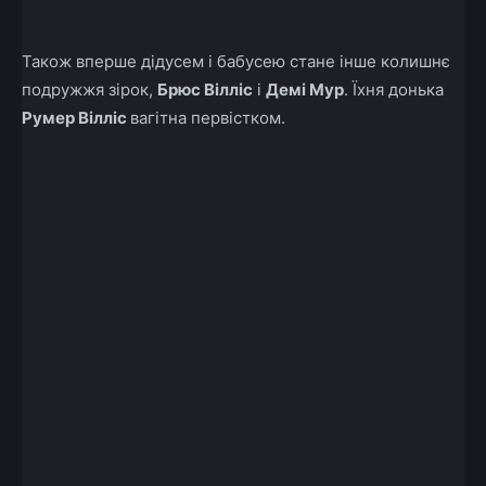
Також вперше дідусем і бабусею стане інше колишнє
подружжя зірок,
Брюс Вілліс
і
Демі Мур
. Їхня донька
Румер Вілліс
вагітна первістком.