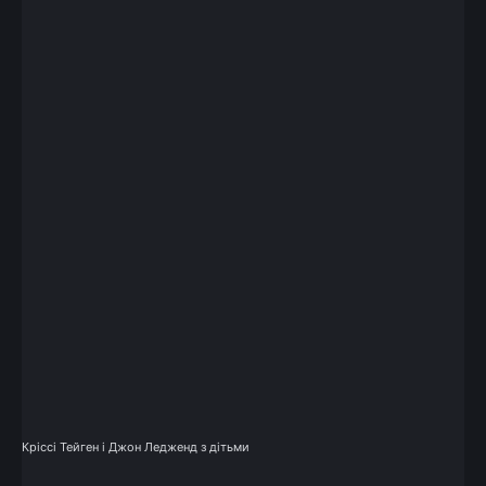
Кріссі Тейген і Джон Ледженд з дітьми