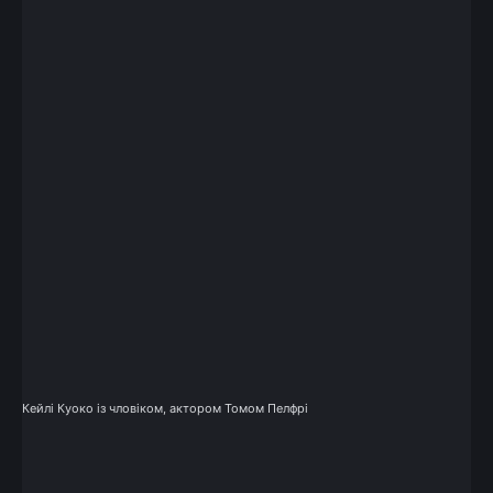
Кейлі Куоко із чловіком, актором Томом Пелфрі