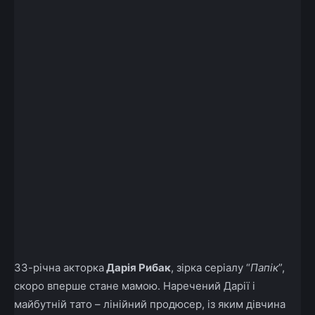
33-річна акторка
Дарія Рибак
, зірка серіалу “
Папік
”,
скоро вперше стане мамою. Наречений Дарії і
майбутній тато – лінійний продюсер, із яким дівчина