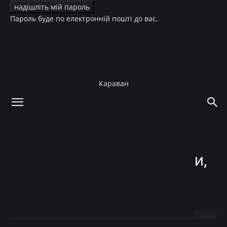
Пароль буде по електронній пошті до вас.
Караван
додому
Зірки
Діти зірок
Зірки
Діти зірок
Українські та світові зірки,
які стануть батьками у
2023 році: фотозвіт
05.01.2023