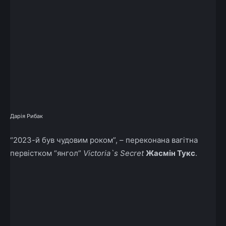
Дарія Рибак
“2023-й був чудовим роком”, – переконана вагітна
первістком “янгол”
Victoria`s Secret
Жасмін Тукс
.