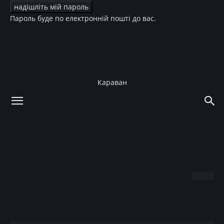
Пароль буде по електронній пошті до вас.
Караван
додому
Зірки
Зірки
Новини
Усик – Ф’юрі. Реванш
21.12.2024
Facebook
X
Telegram
Copy U