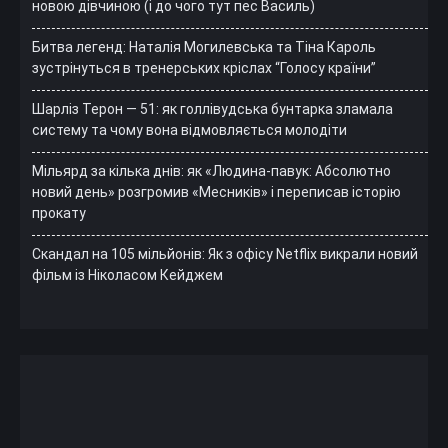
новою дівчиною (і до чого тут пес Василь)
Битва легенд: Наталія Могилевська та Тіна Кароль
зустрінуться в тренерських кріслах “Голосу країни”
Шарліз Терон — 51: як голлівудська бунтарка зламала
систему та чому вона відмовляється молодіти
Мільярд за кілька днів: як «Людина-павук: Абсолютно
новий день» розгромив «Месників» і переписав історію
прокату
Скандал на 105 мільйонів: Як з офісу Netflix викрали новий
фільм із Ніколасом Кейджем