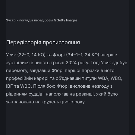
Зустріч поглядів перед боєм ©Getty Images
Передісторія протистояння
Усик (22–0, 14 КО) та Ф’юрі (34–1–1, 24 КО) вперше
зустрілися в ринзі в травні 2024 року. Тоді Усик здобув
перемогу, завдавши Ф’юрі першої поразки в його
професійній кар’єрі та об’єднавши титули WBA, WBO,
IBF та WBC. Після бою Ф’юрі висловив незгоду з
рішенням суддів і наполягав на реванші, який було
заплановано на грудень цього року.