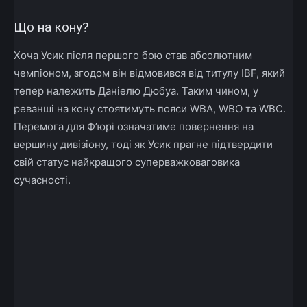
Що на кону?
Хоча Усик після першого бою став абсолютним
чемпіоном, згодом він відмовився від титулу IBF, який
тепер належить Даніелю Дюбуа. Таким чином, у
реванші на кону стоятимуть пояси WBA, WBO та WBC.
Перемога для Ф’юрі означатиме повернення на
вершину дивізіону, тоді як Усик прагне підтвердити
свій статус найкращого суперважковаговика
сучасності.