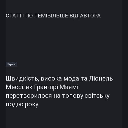
СТАТТІ ПО ТЕМІ
БІЛЬШЕ ВІД АВТОРА
Зірки
Швидкість, висока мода та Ліонель
Мессі: як Гран-прі Маямі
перетворилося на топову світську
подію року