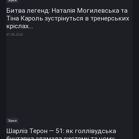
Битва легенд: Наталія Могилевська та
Тіна Кароль зустрінуться в тренерських
кріслах...
07.08.2026
Зірки
Шарліз Терон — 51: як голлівудська
бунтарка зламала систему та чому...