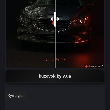
JuxtaposeJS
kuzovok.kyiv.ua
Культура