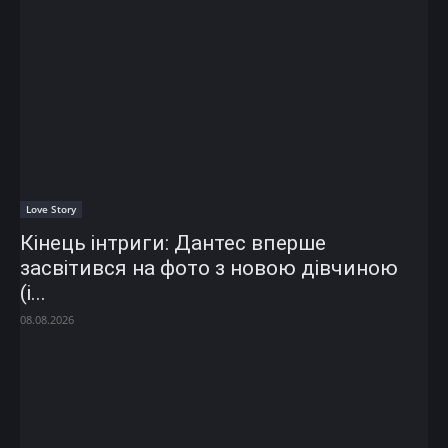
Love Story
Кінець інтриги: Дантес вперше
засвітився на фото з новою дівчиною
(і...
08.08.2026