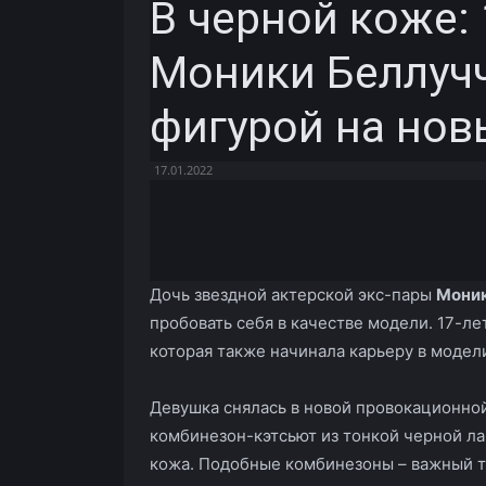
В черной коже: 
Моники Беллуч
фигурой на нов
17.01.2022
Facebook
X
Telegram
Дочь звездной актерской экс-пары
Моник
пробовать себя в качестве модели. 17-л
которая также начинала карьеру в модел
Девушка снялась в новой провокационно
комбинезон-кэтсьют из тонкой черной лай
кожа. Подобные комбинезоны – важный тр