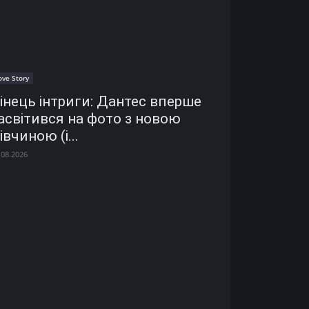
ove Story
інець інтриги: Дантес вперше
асвітився на фото з новою
івчиною (і...
.08.2026