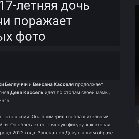
17-летняя дочь
чи поражает
ых фото
Copy URL
и Беллуччи
и
Венсана Касселя
продолжает
етняя
Дева Кассель
идет по стопам своей мамы,
инге.
й фотосессии. Она примерила соблазнительный
ки. Он облегает ее точеную фигуру, как вторая
енд 2022 года. Запечатлел Деву в новом образе