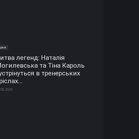
ірки
итва легенд: Наталія
огилевська та Тіна Кароль
устрінуться в тренерських
ріслах...
.08.2026