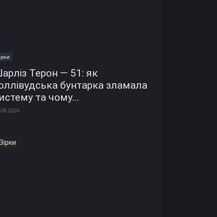
ірки
арліз Терон — 51: як
оллівудська бунтарка зламала
истему та чому...
.08.2026
Зірки