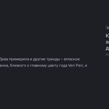
L
К
з
д
08
Дева примерила и другие тренды – атласное
ка, близкого к главному цвету года Veri Peri, и