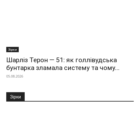
Зірки
Шарліз Терон — 51: як голлівудська
бунтарка зламала систему та чому...
05.08.2026
Зірки