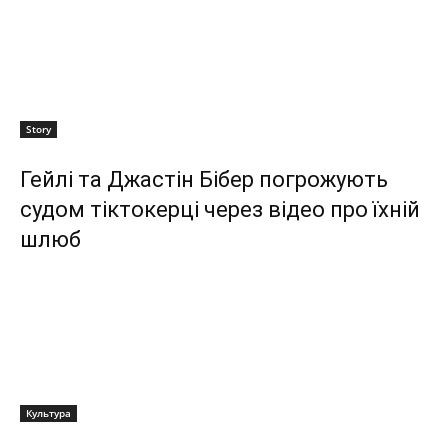
Story
Гейлі та Джастін Бібер погрожують
судом тіктокерці через відео про їхній
шлюб
Культура