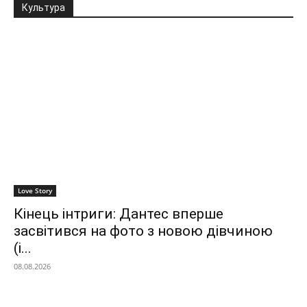
Культура
Love Story
Кінець інтриги: Дантес вперше
засвітився на фото з новою дівчиною
(і...
08.08.2026