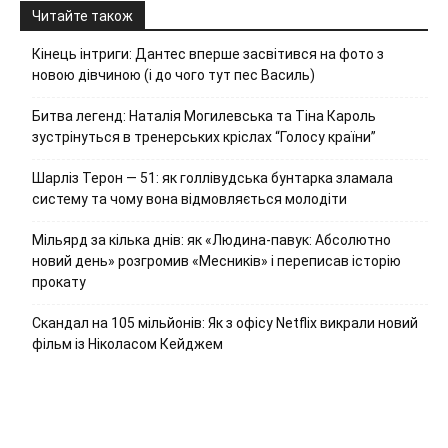
Читайте також
Кінець інтриги: Дантес вперше засвітився на фото з
новою дівчиною (і до чого тут пес Василь)
Битва легенд: Наталія Могилевська та Тіна Кароль
зустрінуться в тренерських кріслах “Голосу країни”
Шарліз Терон — 51: як голлівудська бунтарка зламала
систему та чому вона відмовляється молодіти
Мільярд за кілька днів: як «Людина-павук: Абсолютно
новий день» розгромив «Месників» і переписав історію
прокату
Скандал на 105 мільйонів: Як з офісу Netflix викрали новий
фільм із Ніколасом Кейджем