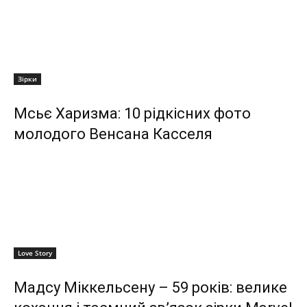
Зірки
Мсьє Харизма: 10 рідкісних фото
молодого Венсана Касселя
Love Story
Мадсу Міккельсену – 59 років: велике