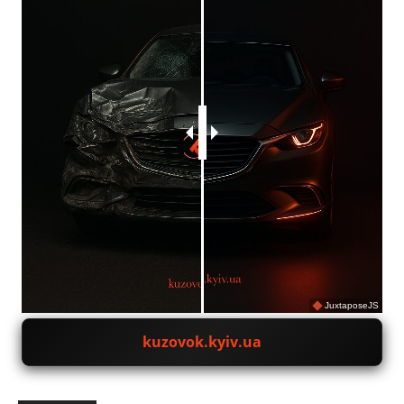
JuxtaposeJS
kuzovok.kyiv.ua