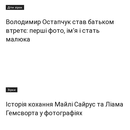
Діти зірок
Володимир Остапчук став батьком
втретє: перші фото, ім’я і стать
малюка
Зірки
Історія кохання Майлі Сайрус та Ліама
Гемсворта у фотографіях