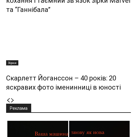
кохання і таємний зв’язок зірки Marvel
та “Ганнібала”
Зірки
Скарлетт Йоганссон – 40 років: 20
яскравих фото іменинниці в юності
Реклама