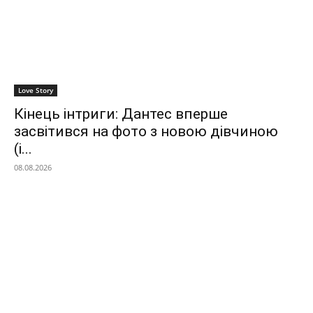
Love Story
Кінець інтриги: Дантес вперше
засвітився на фото з новою дівчиною
(і...
08.08.2026