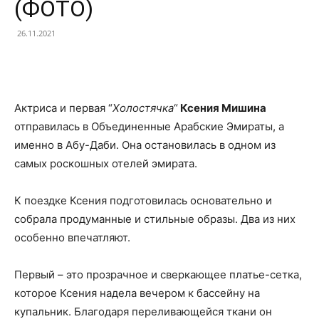
(ФОТО)
26.11.2021
Facebook
X
Telegram
Copy U
Актриса и первая “
Холостячка
“
Ксения Мишина
отправилась в Объединенные Арабские Эмираты, а
именно в Абу-Даби. Она остановилась в одном из
самых роскошных отелей эмирата.
К поездке Ксения подготовилась основательно и
собрала продуманные и стильные образы. Два из них
особенно впечатляют.
Первый – это прозрачное и сверкающее платье-сетка,
которое Ксения надела вечером к бассейну на
купальник. Благодаря переливающейся ткани он