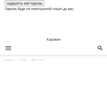
Пароль буде по електронній пошті до вас.
Караван
додому
Зірки
Діти зірок