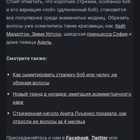
Стоит отметить, что короткие стрижки, особенно боб
и его вариация «лоб» (удлененный боб), становится
все популярнее среди знаменитых модниц. Обрезать
волосы уже осмелились такие красавицы, как:
Кейт
Миддлтон, Эмма Уотсон
, шведская
принцесса София
и
даже певица
Адель
.
Смотрите также:
Как сымитировать стрижку боб или челку, не
обрезая волосы
Новый тренд в укладке: имитация асимметричного
каре
Стриженная наголо Анита Луценко показала, как
отросли ее волосы за 4 месяца
Присоединяйтесь к нам в
Facebook
,
Twitter
или