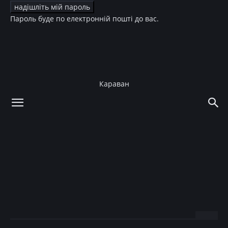
Пароль буде по електронній пошті до вас.
Караван
додому
Краса
Волосся
Краса
Волосся
Зірки
Злата Огневич
кардинально сменила
имидж
21.01.2016