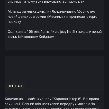
систему та чому вона відмовляється молодіти
Мільярд за кілька днів: як «Людина-павук: Абсолютно
новий день» розгромив «Месників» і переписав історію
прокату
Скандал на 105 мільйонів: Як з офісу Netflix викрали новий
фільм із Ніколасом Кейджем
ПРО НАС
Karavan.ua — сайт журналу "Караван історій". Всі права
захищені. Повний або частковий передрук матеріалів
журналу і сайту «Караван історій» без дозволу редакції