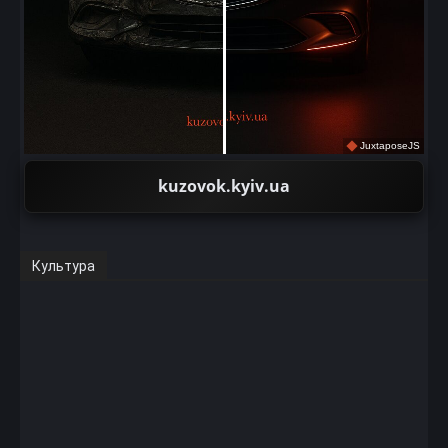
JuxtaposeJS
kuzovok.kyiv.ua
Культура