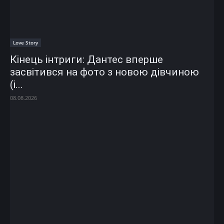
Love Story
Кінець інтриги: Дантес вперше
засвітився на фото з новою дівчиною
(і...
08.08.2026