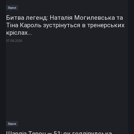
Зірки
Битва легенд: Наталія Могилевська та
Тіна Кароль зустрінуться в тренерських
кріслах...
07.08.2026
Зірки
Шарліз Терон — 51: як голлівудська