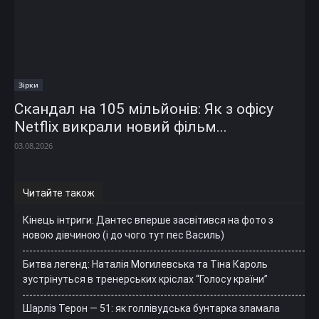
Зірки
Скандал на 105 мільйонів: Як з офісу
Netflix викрали новий фільм...
03.08.2026
Читайте також
Кінець інтриги: Дантес вперше засвітився на фото з
новою дівчиною (і до чого тут пес Василь)
Битва легенд: Наталія Могилевська та Тіна Кароль
зустрінуться в тренерських кріслах “Голосу країни”
Шарліз Терон — 51: як голлівудська бунтарка зламала