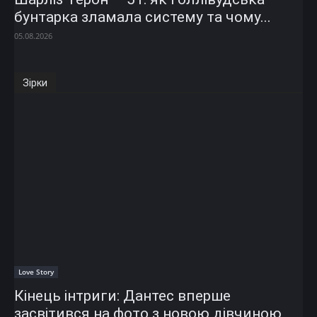
бунтарка зламала систему та чому...
05.08.2026
Зірки
Love Story
Кінець інтриги: Дантес вперше
засвітився на фото з новою дівчиною