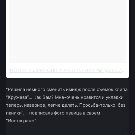
ФОТО ОПУБЛИКОВАНО ZLATA OGNEVICH ?❤️ (@ZLATAOGNEVICH_MUSIC)
“Решила немного сменить имидж после съёмок клипа
“Кружева”… Как Вам? Мне-очень нравится и укладки
теперь, наверное, легче делать. Просьба-только, без
паники”, – подписала фото певица в своем
“Инстаграме”.