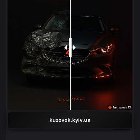
JuxtaposeJS
kuzovok.kyiv.ua