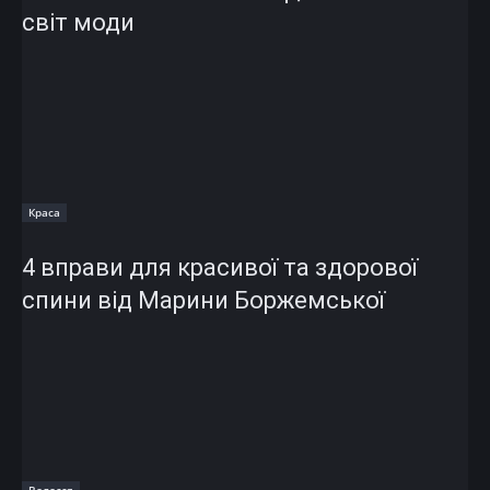
світ моди
Краса
4 вправи для красивої та здорової
спини від Марини Боржемської
Волосся