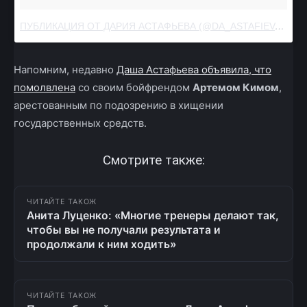
ПУБЛИКАЦИЯ ОТ ДАРИЯ АСТАФЬЕВА (@DA_ASTAFIEVA)
ОКТ 
Напомним, недавно
Даша Астафьева объявила, что
помолвлена
со своим бойфрендом
Артемом Кимом
,
арестованным по подозрению в хищении
государственных средств.
Смотрите также:
ЧИТАЙТЕ ТАКОЖ
Анита Луценко: «Многие тренеры делают так,
чтобы вы не получали результата и
продолжали к ним ходить»
ЧИТАЙТЕ ТАКОЖ