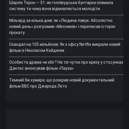
Шарліз Терон — 51: як голлівудська бунтарка зламала
систему та чому вона відмовляється молодіти
Мільярд за кілька днів: як «Людина-павук: Абсолютно
новий день» розгромив «Месників» і переписав історію
прокату
Скандал на 105 мільйонів: Як з офісу Netflix викрали новий
фільм із Ніколасом Кейджем
Особиста драма чи збіг? На тлі чуток про кризу у стосунках
Дантес анонсував фільм «Пауза»
Темний бік кумира: що розкрив новий документальний
фільм ВВС про Джареда Лето