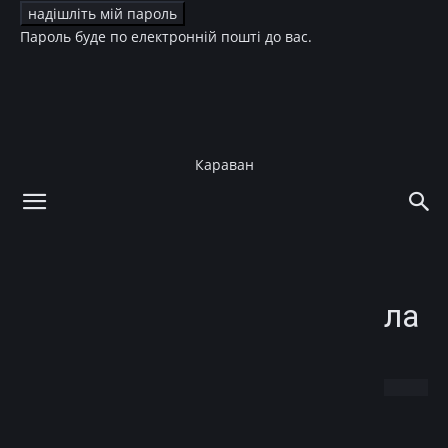
Пароль буде по електронній пошті до вас.
Караван
додому
Краса
Фігура
Краса
Фігура
Даша Астафьева показала
пополневшую фигуру
08.03.2018
Facebook
X
Telegram
Copy U