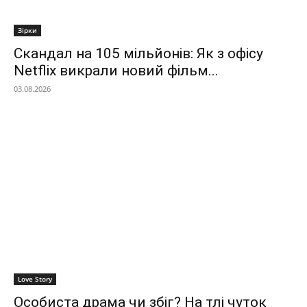
Зірки
Скандал на 105 мільйонів: Як з офісу
Netflix викрали новий фільм...
03.08.2026
Love Story
Особиста драма чи збіг? На тлі чуток