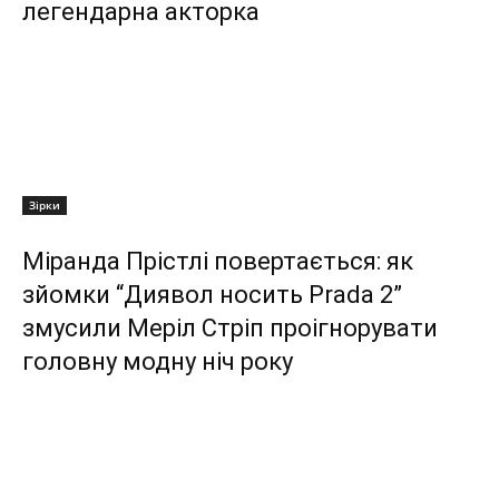
легендарна акторка
Зірки
Міранда Прістлі повертається: як
зйомки “Диявол носить Prada 2”
змусили Меріл Стріп проігнорувати
головну модну ніч року