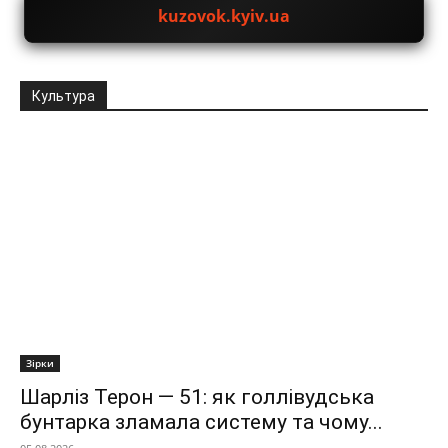
kuzovok.kyiv.ua
Культура
Зірки
Шарліз Терон — 51: як голлівудська
бунтарка зламала систему та чому...