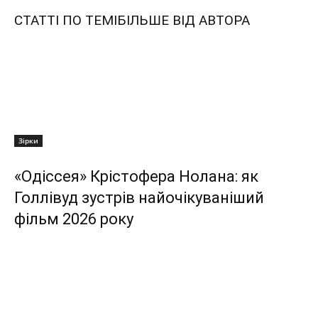
СТАТТІ ПО ТЕМІ
БІЛЬШЕ ВІД АВТОРА
Зірки
«Одіссея» Крістофера Нолана: як
Голлівуд зустрів найочікуваніший
фільм 2026 року