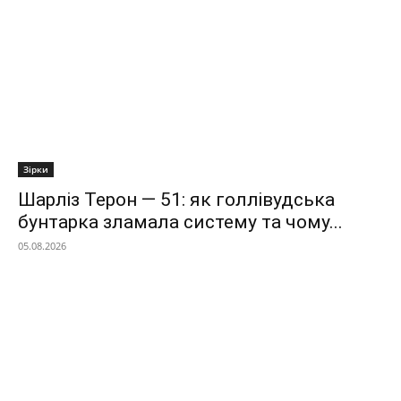
Зірки
Шарліз Терон — 51: як голлівудська
бунтарка зламала систему та чому...
05.08.2026