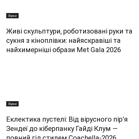
Зірки
Живі скульптури, роботизовані руки та
сукня з кіноплівки: найяскравіші та
найхимерніші образи Met Gala 2026
Зірки
Еклектика пустелі: Від вірусного пір’я
Зендеї до кіберпанку Гайді Клум —
повний гід стилем Coachella-2026