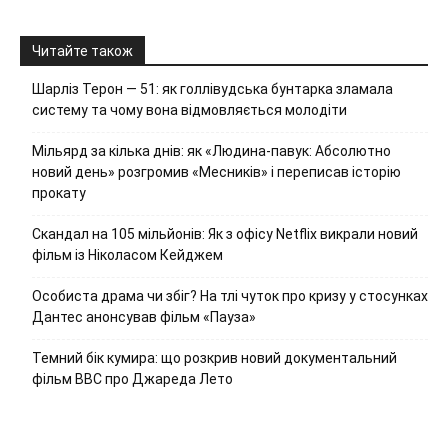
Читайте також
Шарліз Терон — 51: як голлівудська бунтарка зламала
систему та чому вона відмовляється молодіти
Мільярд за кілька днів: як «Людина-павук: Абсолютно
новий день» розгромив «Месників» і переписав історію
прокату
Скандал на 105 мільйонів: Як з офісу Netflix викрали новий
фільм із Ніколасом Кейджем
Особиста драма чи збіг? На тлі чуток про кризу у стосунках
Дантес анонсував фільм «Пауза»
Темний бік кумира: що розкрив новий документальний
фільм ВВС про Джареда Лето