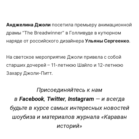
Facebook
X
Telegram
Copy U
Анджелина Джоли
посетила премьеру анимационной
драмы “The Breadwinner” в Голливуде в кутюрном
наряде от российского дизайнера
Ульяны Сергеенко
.
На светское мероприятие Джоли привела с собой
старших дочерей – 11-летнюю Шайло и 12-летнюю
Захару Джоли-Питт.
Присоединяйтесь к нам
в
Facebook
,
Twitter
,
Instagram
—
и всегда
будьте в курсе самых интересных новостей
шоубиза и материалов журнала «Караван
историй»