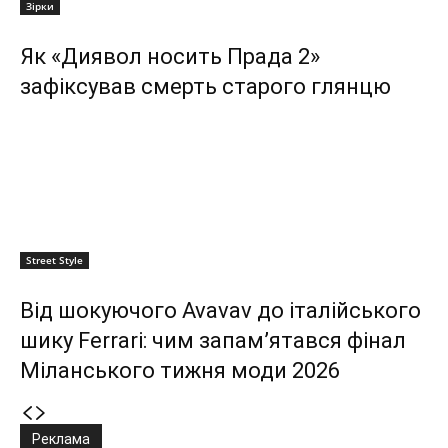
Зірки
Як «Диявол носить Прада 2»
зафіксував смерть старого глянцю
Street Style
Від шокуючого Avavav до італійського
шику Ferrari: чим запам’ятався фінал
Міланського тижня моди 2026
Реклама