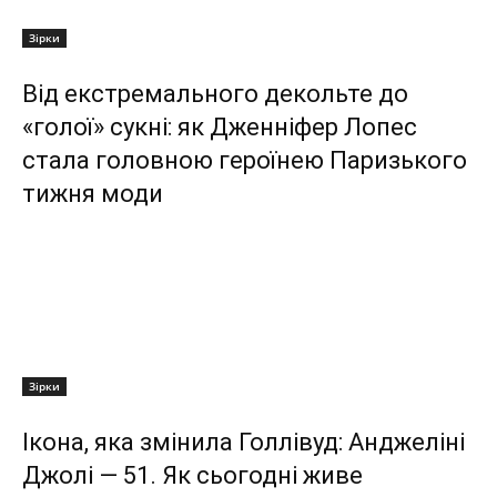
Зірки
Від екстремального декольте до
«голої» сукні: як Дженніфер Лопес
стала головною героїнею Паризького
тижня моди
Зірки
Ікона, яка змінила Голлівуд: Анджеліні
Джолі — 51. Як сьогодні живе