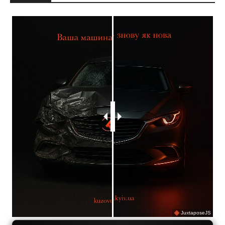
JuxtaposeJS