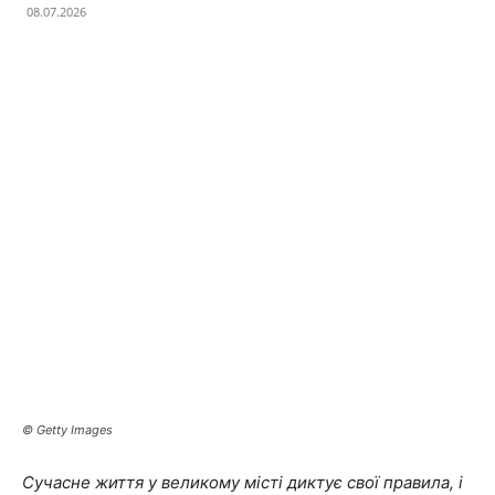
08.07.2026
Facebook
X
Telegram
Copy U
© Getty Images
Сучасне життя у великому місті диктує свої правила, і