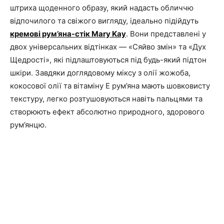
штриха щоденного образу, який надасть обличчю
відпочилого та свіжого вигляду, ідеально підійдуть
кремові рум’яна-стік Mary Kay
. Вони представлені у
двох універсальних відтінках — «Сяйво змін» та «Дух
Щедрості», які підлаштовуються під будь-який підтон
шкіри. Завдяки доглядовому міксу з олії жожоба,
кокосової олії та вітаміну Е рум’яна мають шовковисту
текстуру, легко розтушовуються навіть пальцями та
створюють ефект абсолютно природного, здорового
рум’янцю.