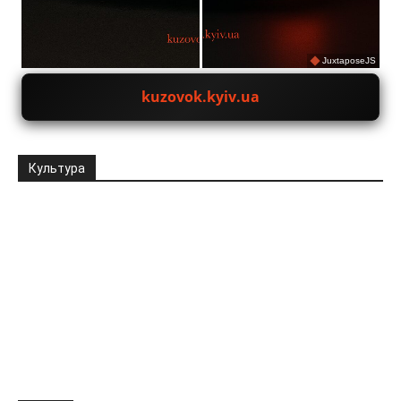
JuxtaposeJS
kuzovok.kyiv.ua
Культура