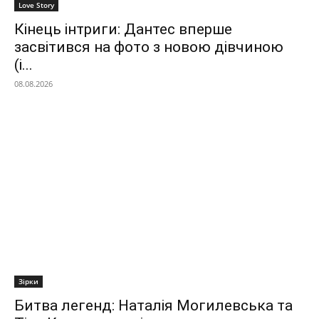
Love Story
Кінець інтриги: Дантес вперше
засвітився на фото з новою дівчиною
(і...
08.08.2026
Зірки
Битва легенд: Наталія Могилевська та