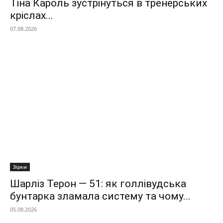
Тіна Кароль зустрінуться в тренерських
кріслах...
07.08.2026
Зірки
Шарліз Терон — 51: як голлівудська
бунтарка зламала систему та чому...
05.08.2026