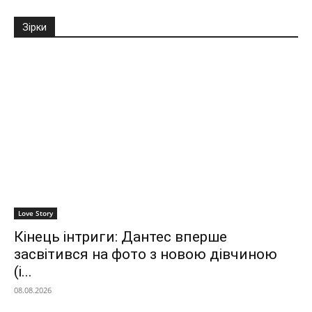
Зірки
Love Story
Кінець інтриги: Дантес вперше
засвітився на фото з новою дівчиною
(і...
08.08.2026