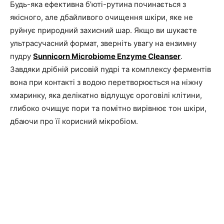
Будь-яка ефективна б’юті-рутина починається з
якісного, але дбайливого очищення шкіри, яке не
руйнує природний захисний шар. Якщо ви шукаєте
ультрасучасний формат, зверніть увагу на ензимну
пудру
Sunnicorn Microbiome Enzyme Cleanser
.
Завдяки дрібній рисовій пудрі та комплексу ферментів
вона при контакті з водою перетворюється на ніжну
хмаринку, яка делікатно відлущує ороговілі клітини,
глибоко очищує пори та помітно вирівнює тон шкіри,
дбаючи про її корисний мікробіом.