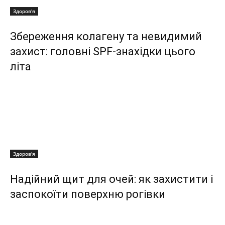
Здоров'я
Збереження колагену та невидимий
захист: головні SPF-знахідки цього
літа
Здоров'я
Надійний щит для очей: як захистити і
заспокоїти поверхню рогівки