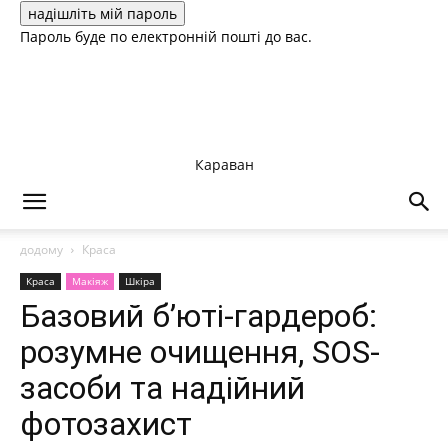
Пароль буде по електронній пошті до вас.
Караван
додому
Краса
Краса
Макіяж
Шкіра
Базовий б’юті-гардероб:
розумне очищення, SOS-
засоби та надійний
фотозахист