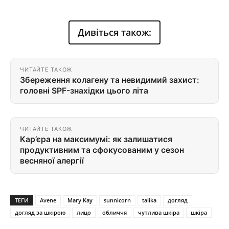
Дивіться також:
ЧИТАЙТЕ ТАКОЖ
Збереження колагену та невидимий захист:
головні SPF-знахідки цього літа
ЧИТАЙТЕ ТАКОЖ
Кар’єра на максимумі: як залишатися
продуктивним та сфокусованим у сезон
весняної алергії
ТЕГИ
Avene
Mary Kay
sunnicorn
talika
догляд
догляд за шкірою
лицо
обличчя
чутлива шкіра
шкіра