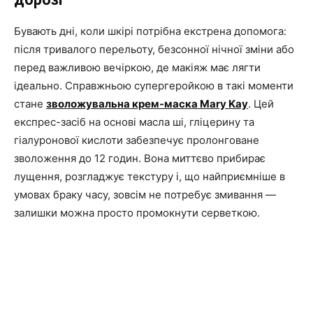
Бувають дні, коли шкірі потрібна екстрена допомога:
після тривалого перельоту, безсонної нічної зміни або
перед важливою вечіркою, де макіяж має лягти
ідеально. Справжньою супергеройкою в такі моменти
стане
зволожувальна крем-маска Mary Kay
. Цей
експрес-засіб на основі масла ші, гліцерину та
гіалуронової кислоти забезпечує пролонговане
зволоження до 12 годин. Вона миттєво прибирає
лущення, розгладжує текстуру і, що найприємніше в
умовах браку часу, зовсім не потребує змивання —
залишки можна просто промокнути серветкою.