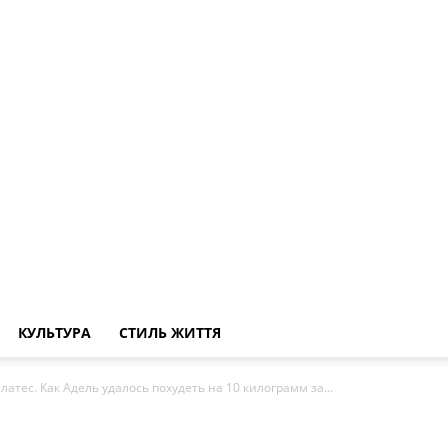
КУЛЬТУРА
СТИЛЬ ЖИТТЯ
атес. Как Адель удалось похудеть на 10 килограмм за...