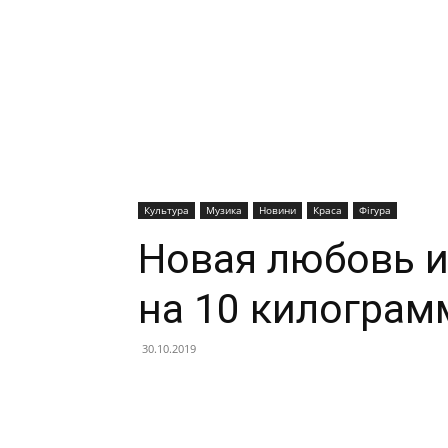
Культура
Музика
Новини
Краса
Фігура
Новая любовь и
на 10 килограм
30.10.2019
Facebook
X
Telegram