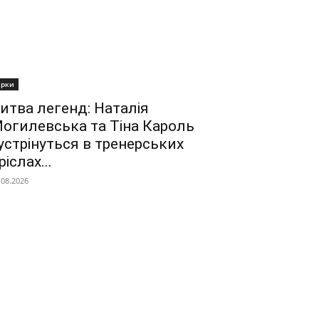
ірки
итва легенд: Наталія
огилевська та Тіна Кароль
устрінуться в тренерських
ріслах...
.08.2026