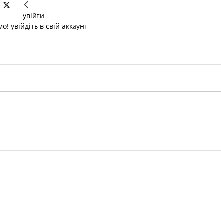
увійти
о! увійдіть в свій аккаунт