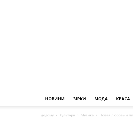
НОВИНИ
ЗІРКИ
МОДА
КРАСА
додому
Культура
Музика
Новая любовь и пил