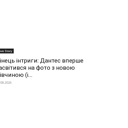
ove Story
інець інтриги: Дантес вперше
асвітився на фото з новою
івчиною (і...
.08.2026