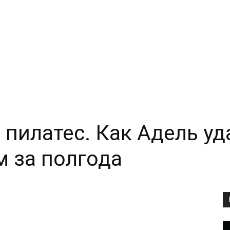
 пилатес. Как Адель уд
м за полгода
Copy URL