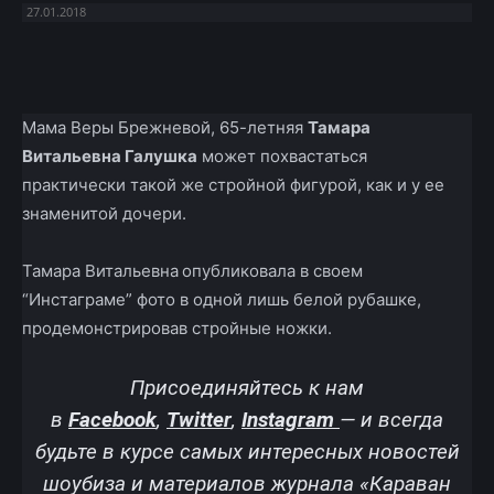
27.01.2018
Facebook
X
Telegram
Copy U
Мама Веры Брежневой, 65-летняя
Тамара
Витальевна Галушка
может похвастаться
практически такой же стройной фигурой, как и у ее
знаменитой дочери.
Тамара Витальевна
опубликовала в своем
“Инстаграме” фото в одной лишь белой рубашке,
продемонстрировав стройные ножки.
Присоединяйтесь к нам
в
Facebook
,
Twitter
,
Instagram
—
и всегда
будьте в курсе самых интересных новостей
шоубиза и материалов журнала «Караван