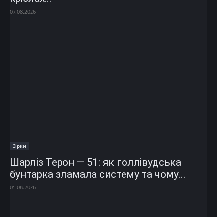
07.08.2026
Зірки
Шарліз Терон — 51: як голлівудська
бунтарка зламала систему та чому...
05.08.2026