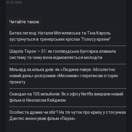
31.07.2026
Читайте також
Битва легенд: Наталія Могилевська та Тіна Кароль
зустрінуться в тренерських кріслах “Голосу країни”
Шарліз Терон — 51: як голлівудська бунтарка зламала
систему та чому вона відмовляється молодіти
Мільярд за кілька днів: як «Людина-павук: Абсолютно
новий день» розгромив «Месників» і переписав історію
прокату
Скандал на 105 мільйонів: Як з офісу Netflix викрали новий
фільм із Ніколасом Кейджем
Особиста драма чи збіг? На тлі чуток про кризу у стосунках
Дантес анонсував фільм «Пауза»