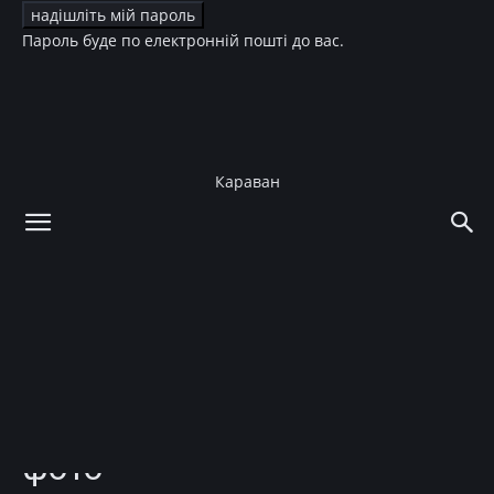
Пароль буде по електронній пошті до вас.
Караван
додому
Краса
Фігура
Краса
Фігура
Мама Веры Брежневой
поразила стройной
фигурой на сексуальном
фото