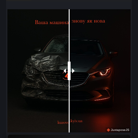
JuxtaposeJS