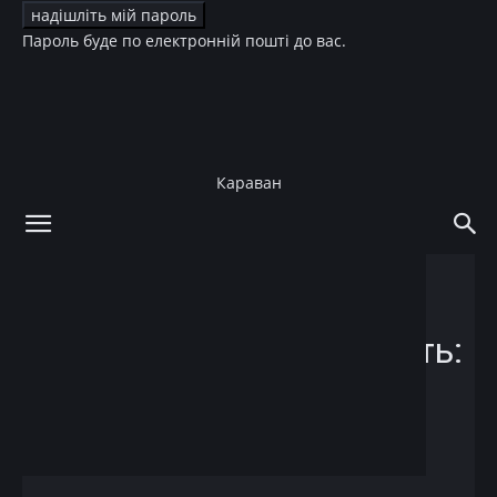
Пароль буде по електронній пошті до вас.
Караван
додому
Краса
Краса
Как заставить кожу сиять:
показывает Givenchy
22.03.2017
Facebook
X
Telegram
Copy U