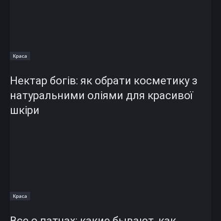
Краса
Нектар богів: як обрати косметику з
натуральними оліями для красивої
шкіри
Краса
Все о патчах: какие бывают, как