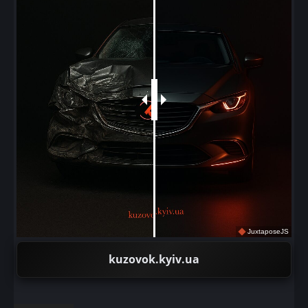
JuxtaposeJS
kuzovok.kyiv.ua