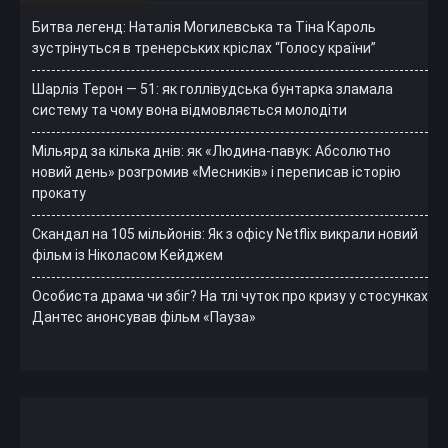
Битва легенд: Наталія Могилевська та Тіна Кароль
зустрінуться в тренерських кріслах “Голосу країни”
Шарліз Терон — 51: як голлівудська бунтарка зламала
систему та чому вона відмовляється молодіти
Мільярд за кілька днів: як «Людина-павук: Абсолютно
новий день» розгромив «Месників» і переписав історію
прокату
Скандал на 105 мільйонів: Як з офісу Netflix викрали новий
фільм із Ніколасом Кейджем
Особиста драма чи збіг? На тлі чуток про кризу у стосунках
Дантес анонсував фільм «Пауза»