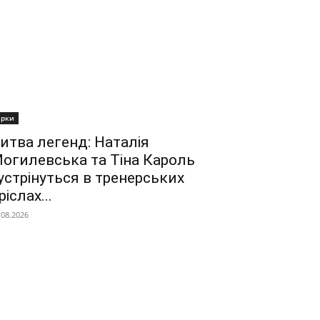
ірки
итва легенд: Наталія
огилевська та Тіна Кароль
устрінуться в тренерських
ріслах...
.08.2026