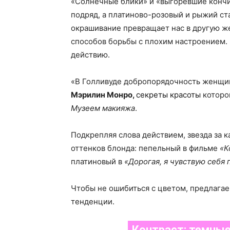
«Солнечные блики» и «выгоревшие кончи
подряд, а платиново-розовый и рыжий ста
окрашивание превращает нас в другую ж
способов борьбы с плохим настроением. 
действию.
«В Голливуде добропорядочность женщины
Мэрилин Монро,
секреты красоты
которо
Музеем макияжа
.
Подкрепляя слова действием, звезда за к
оттенков блонда: пепельный в фильме
«К
платиновый в
«Дорогая, я чувствую себ
Чтобы не ошибиться с цветом, предлага
тенденции.
Контраст: темные