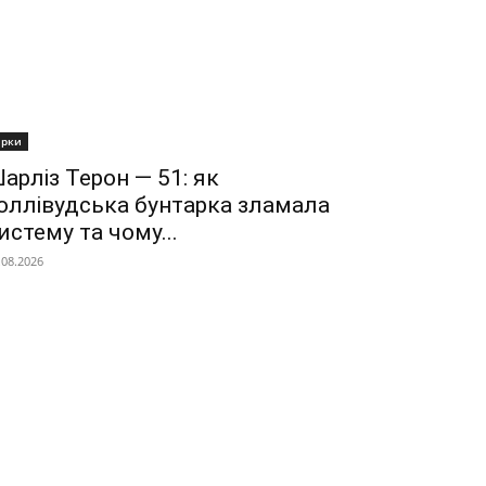
ірки
арліз Терон — 51: як
оллівудська бунтарка зламала
истему та чому...
.08.2026