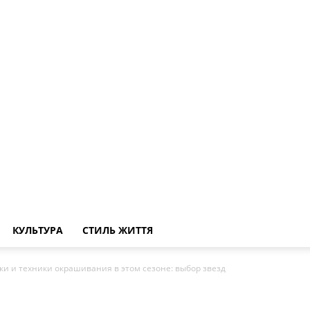
КУЛЬТУРА
СТИЛЬ ЖИТТЯ
и и техники окрашивания в этом сезоне: выбор звезд