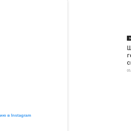
З
Ш
г
с
05
ию в Instagram