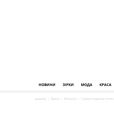
НОВИНИ
ЗІРКИ
МОДА
КРАСА
додому
Краса
Волосся
Самые модные оттенк