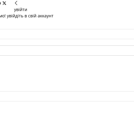
увійти
о! увійдіть в свій аккаунт