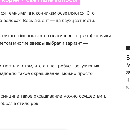
ся темными, а к кончикам осветляются. Это
 волосах. Весь акцент — на двухцветности.
тляются (иногда аж до
платинового цвета
) кончики
 летом многие звезды выбрали вариант —
З
Б
М
тности и в том, что он не требует регулярных
з
г надоело такое окрашивание, можно просто
к
07
принципе такое окрашивание можно осуществить
образ в стиле рок.