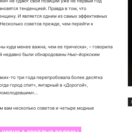
ки» не сдают свои позиции уже не первый год
новятся тенденцией. Правда в том, что
енщину. И является одним из самых эффективных
Несколько советов прежде, чем перейти к
 куда менее важна, чем ее прическа», – говорила
й недавно были обнародованы
Нью-йоркским
аких-то три года перепробовала более десятка
огда город спит»
, янтарный в
«Дорогой»
,
я помолодевшим»
…
ем вам несколько советов и четыре модные
 корни + светлые волосы