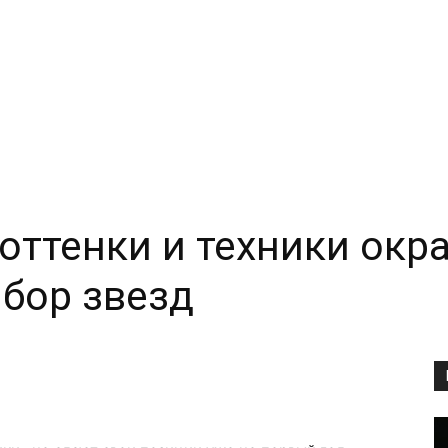
ттенки и техники окр
ыбор звезд
Copy URL