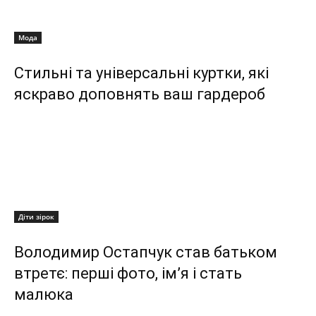
Мода
Стильні та універсальні куртки, які
яскраво доповнять ваш гардероб
Діти зірок
Володимир Остапчук став батьком
втретє: перші фото, ім’я і стать
малюка