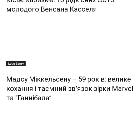
молодого Венсана Касселя
Love Story
Мадсу Міккельсену – 59 років: велике
кохання і таємний зв’язок зірки Marvel
та “Ганнібала”