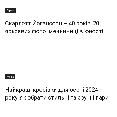
Зірки
Скарлетт Йоганссон – 40 років: 20
яскравих фото іменинниці в юності
Мода
Найкращі кросівки для осені 2024
року: як обрати стильні та зручні пари