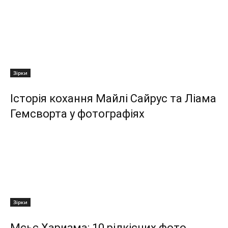
Зірки
Історія кохання Майлі Сайрус та Ліама
Гемсворта у фотографіях
Зірки
Мсьє Харизма: 10 рідкісних фото