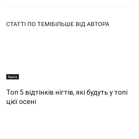
СТАТТІ ПО ТЕМІ
БІЛЬШЕ ВІД АВТОРА
Краса
Топ 5 відтінків нігтів, які будуть у топі
цієї осені