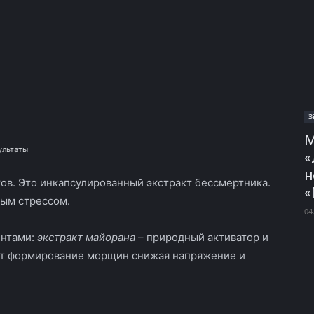
З
М
ультаты
«
н
ов. Это инкапсулированный экстракт бессмертника.
«
ным стрессом.
04
ентами:
экстракт майорана
– природный активатор и
ет формирование морщин снижая напряжение и