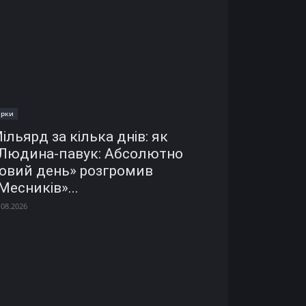
ірки
ільярд за кілька днів: як
Людина-павук: Абсолютно
овий день» розгромив
Месників»...
.08.2026