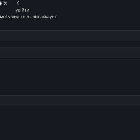
увійти
о! увійдіть в свій аккаунт