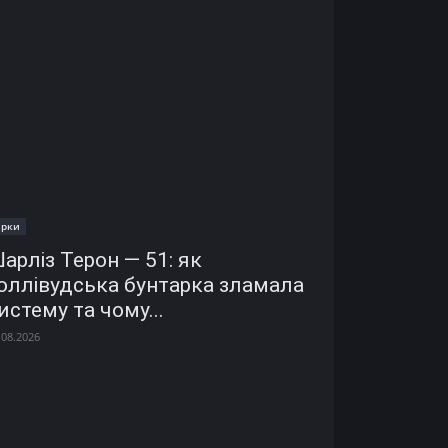
ірки
арліз Терон — 51: як
оллівудська бунтарка зламала
истему та чому...
.08.2026