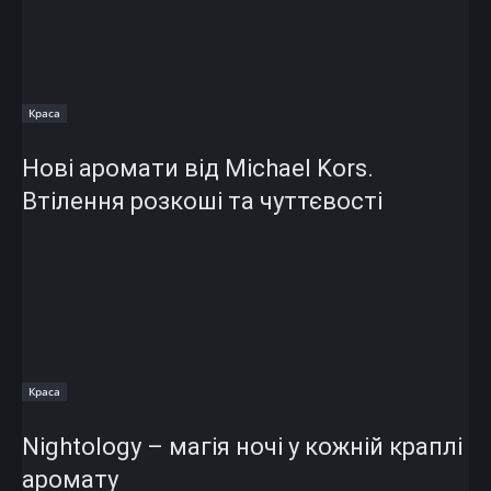
Краса
Нові аромати від Michael Kors.
Втілення розкоші та чуттєвості
Краса
Nightology – магія ночі у кожній краплі
аромату