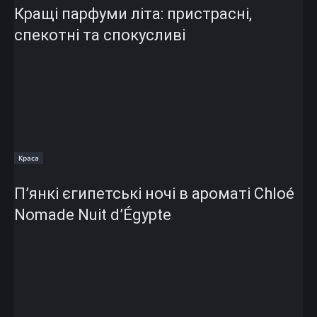
Кращі парфуми літа: пристрасні,
спекотні та спокусливі
Краса
П’янкі єгипетські ночі в ароматі Chloé
Nomade Nuit d’Égypte