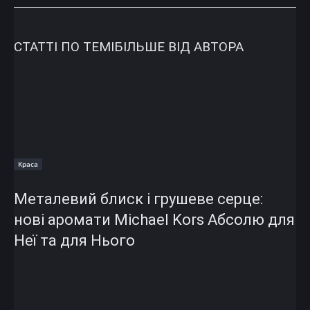
СТАТТІ ПО ТЕМІ
БІЛЬШЕ ВІД АВТОРА
Краса
Металевий блиск і грушеве серце:
нові аромати Michael Kors Абсолю для
Неї та для Нього