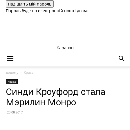
Пароль буде по електронній пошті до вас.
Караван
додому
Краса
Краса
Синди Кроуфорд стала
Мэрилин Монро
23.08.2017
Facebook
X
Telegram
Copy U