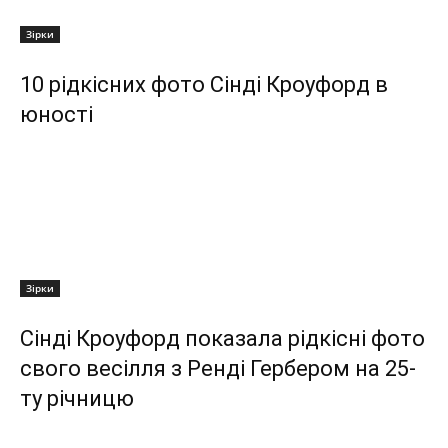
Зірки
10 рідкісних фото Сінді Кроуфорд в
юності
Зірки
Сінді Кроуфорд показала рідкісні фото
свого весілля з Ренді Гербером на 25-
ту річницю