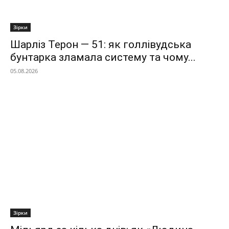
Зірки
Шарліз Терон — 51: як голлівудська
бунтарка зламала систему та чому...
05.08.2026
Зірки