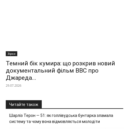
Зірки
Темний бік кумира: що розкрив новий
документальний фільм ВВС про
Джареда...
29.07.2026
Читайте також
Шарліз Терон — 51: як голлівудська бунтарка зламала
систему та чому вона відмовляється молодіти