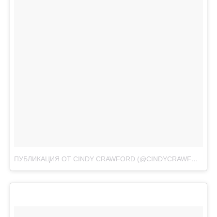
ПУБЛИКАЦИЯ ОТ CINDY CRAWFORD (@CINDYCRAWFORD)
А