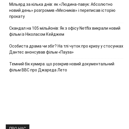
Мільярд за кілька днів: як «Людина-павук: Абсолютно
новий день» розгромив «Месників» і переписав історію
прокату
Скандал на 105 мільйонів: Як з офісу Netflix викрали новий
фільм із Ніколасом Кейджем
Особиста драма чи збіг? На тлі чуток про кризу у стосунках
Дантес анонсував фільм «Пауза»
Темний бік кумира: що розкрив новий документальний
фільм ВВС про Джареда Лето
ПРО НАС