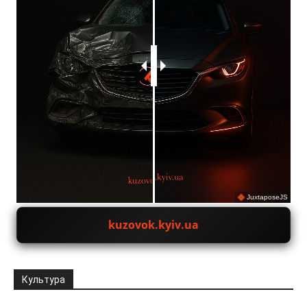
JuxtaposeJS
kuzovok.kyiv.ua
Культура