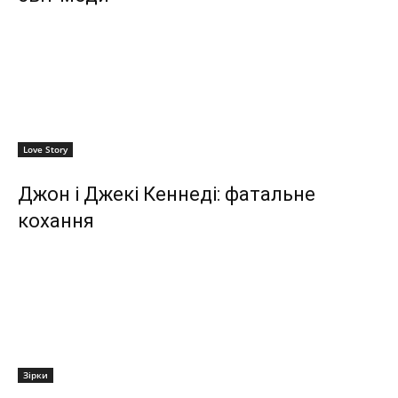
Love Story
Джон і Джекі Кеннеді: фатальне
кохання
Зірки