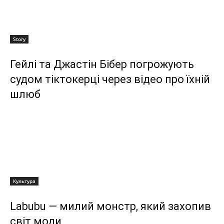
Story
Гейлі та Джастін Бібер погрожують
судом тіктокерці через відео про їхній
шлюб
Культура
Labubu — милий монстр, який захопив
світ моди