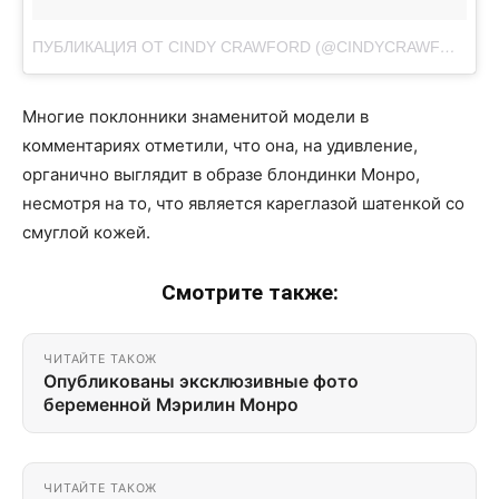
ПУБЛИКАЦИЯ ОТ CINDY CRAWFORD (@CINDYCRAWFORD)
А
Многие поклонники знаменитой модели в
комментариях отметили, что она, на удивление,
органично выглядит в образе блондинки Монро,
несмотря на то, что является кареглазой шатенкой со
смуглой кожей.
Смотрите также:
ЧИТАЙТЕ ТАКОЖ
Опубликованы эксклюзивные фото
беременной Мэрилин Монро
ЧИТАЙТЕ ТАКОЖ