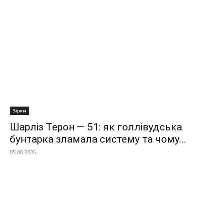
Зірки
Шарліз Терон — 51: як голлівудська
бунтарка зламала систему та чому...
05.08.2026