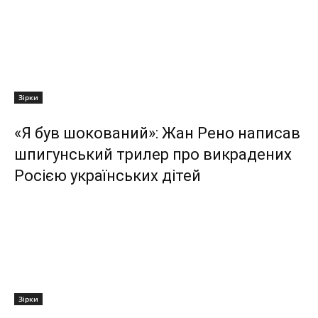
Зірки
«Я був шокований»: Жан Рено написав
шпигунський трилер про викрадених
Росією українських дітей
Зірки