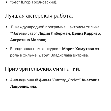
“Бес”
(Егор Трояновский).
Лучшая актерская работа:
В международной программе – актрисы фильма
“Материнство”
Лидия Либерман, Дениз Карризо,
Августина Малалэ
;
В национальном конкурсе –
Мария Хомутова
за
роль в фильме
“Двое”
Владислава Витрива.
Приз зрительских симпатий:
Анимационный фильм
“Виктор_Робот”
Анатолия
Лавренишина.