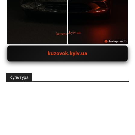
JuxtaposeJS
kuzovok.kyiv.ua
Культура