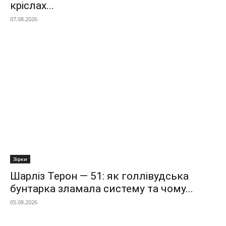
кріслах...
07.08.2026
Зірки
Шарліз Терон — 51: як голлівудська
бунтарка зламала систему та чому...
05.08.2026