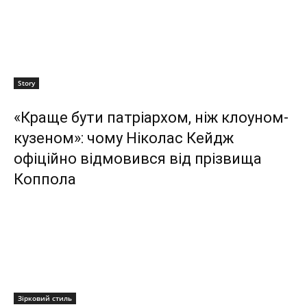
Story
«Краще бути патріархом, ніж клоуном-
кузеном»: чому Ніколас Кейдж
офіційно відмовився від прізвища
Коппола
Зірковий стиль