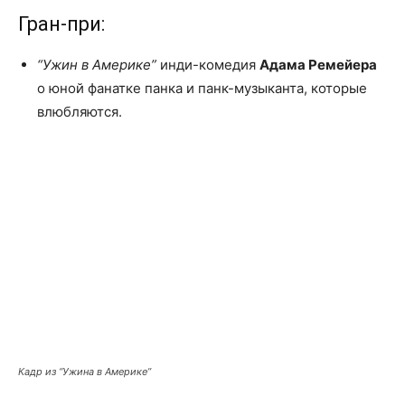
Гран-при:
“Ужин в Америке”
инди-комедия
Адама Ремейера
о юной фанатке панка и панк-музыканта, которые
влюбляются.
Кадр из “Ужина в Америке”