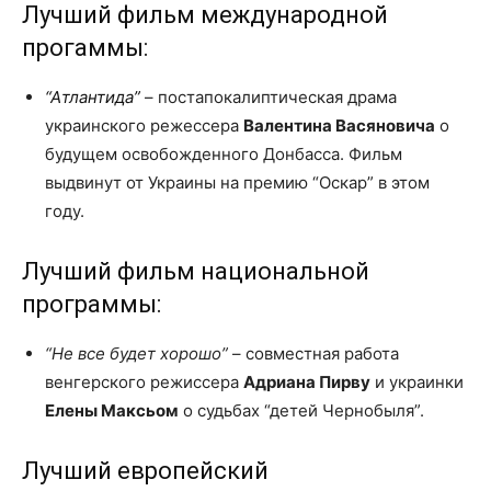
Лучший фильм международной
прогаммы:
“Атлантида”
– постапокалиптическая драма
украинского режессера
Валентина Васяновича
о
будущем освобожденного Донбасса. Фильм
выдвинут от Украины на премию “Оскар” в этом
году.
Лучший фильм национальной
программы:
“Не все будет хорошо”
– совместная работа
венгерского режиссера
Адриана Пирву
и украинки
Елены Максьом
о судьбах “детей Чернобыля”.
Лучший европейский