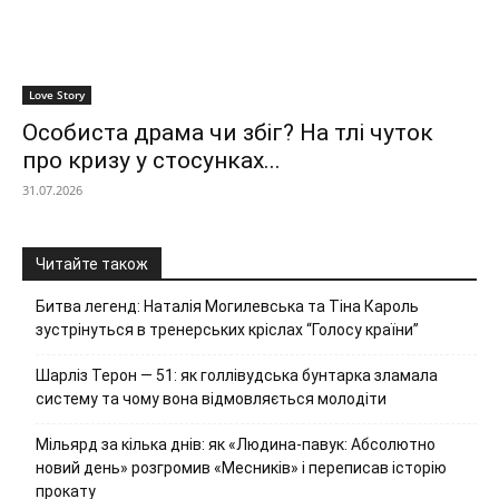
Love Story
Особиста драма чи збіг? На тлі чуток
про кризу у стосунках...
31.07.2026
Читайте також
Битва легенд: Наталія Могилевська та Тіна Кароль
зустрінуться в тренерських кріслах “Голосу країни”
Шарліз Терон — 51: як голлівудська бунтарка зламала
систему та чому вона відмовляється молодіти
Мільярд за кілька днів: як «Людина-павук: Абсолютно
новий день» розгромив «Месників» і переписав історію
прокату