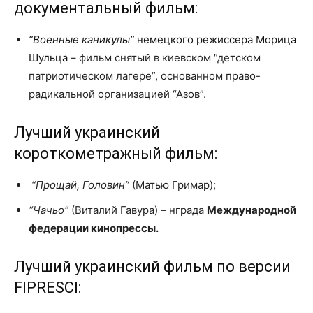
документальный фильм:
“Военные каникулы”
немецкого режиссера Морица
Шульца
– фильм снятый в киевском “детском
патриотическом лагере”, основанном право-
радикальной организацией “Азов”.
Лучший украинский
короткометражный фильм:
“Прощай, Головин”
(Матью Гримар);
“Чачьо”
(Виталий Гавура) – нграда
Международной
федерации кинопрессы.
Лучший украинский фильм по версии
FIPRESCI: