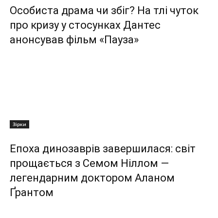
Особиста драма чи збіг? На тлі чуток
про кризу у стосунках Дантес
анонсував фільм «Пауза»
Зірки
Епоха динозаврів завершилася: світ
прощається з Семом Ніллом —
легендарним доктором Аланом
Ґрантом