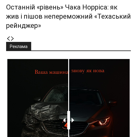
Останній «рівень» Чака Норріса: як
жив і пішов непереможний «Техаський
рейнджер»
Реклама