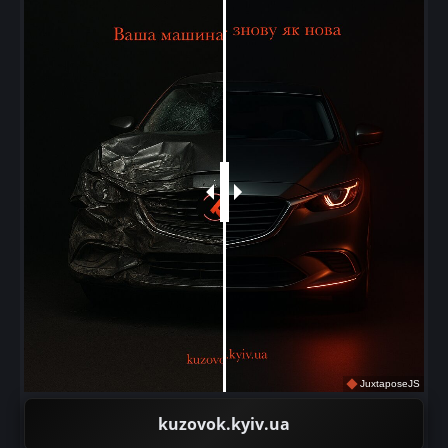
JuxtaposeJS
kuzovok.kyiv.ua