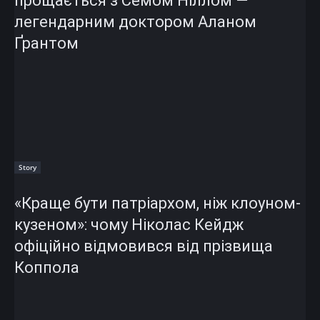
прощається з Семом Ніллом —
легендарним доктором Аланом
Ґрантом
Story
«Краще бути патріархом, ніж клоуном-
кузеном»: чому Ніколас Кейдж
офіційно відмовився від прізвища
Коппола