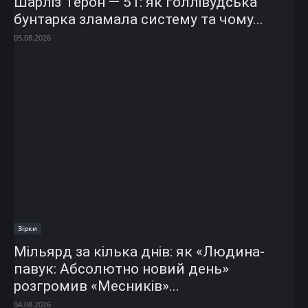
Шарліз Терон — 51: як голлівудська
бунтарка зламала систему та чому...
05.08.2026
Зірки
Мільярд за кілька днів: як «Людина-
павук: Абсолютно новий день»
розгромив «Месників»...
04.08.2026