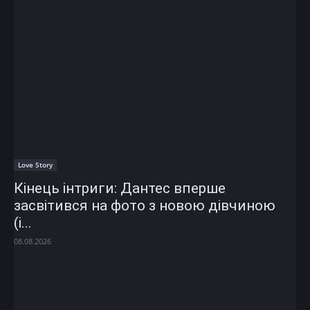
Love Story
Кінець інтриги: Дантес вперше
засвітився на фото з новою дівчиною
(і...
08.08.2026