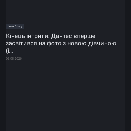
Love Story
Кінець інтриги: Дантес вперше
засвітився на фото з новою дівчиною
(і...
08.08.2026