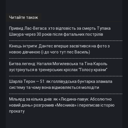
Читайте також
Привид Лас-Вегаса: хто відповість за смерть Тупака
Шакура через 30 років після фатальних пострілів
Кінець інтриги: Дантес вперше засвітився на фото з
новою дівчиною (і до чого тут пес Василь)
Битва легенд: Наталія Могилевська та Тіна Кароль
зустрінуться в тренерських кріслах “Голосу країни”
Шарліз Терон — 51: як голлівудська бунтарка зламала
систему та чому вона відмовляється молодіти
Мільярд за кілька днів: як «Людина-павук: Абсолютно
новий день» розгромив «Месників» і переписав історію
прокату