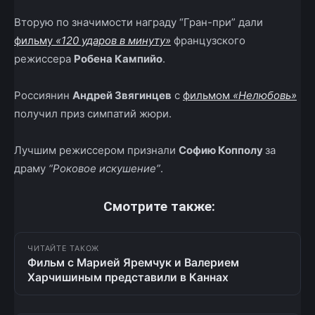
Вторую по значимости награду “Гран-при” дали
фильму
«120 ударов в минуту»
французского
режиссера
Робена Кампийо
.
Россиянин
Андрей Звягинцев
с
фильмом
«Нелюбовь»
получил приз симпатий жюри.
Лучшим режиссером признали
Софию Копполу
за
драму
“Роковое искушение”
.
Смотрите также:
ЧИТАЙТЕ ТАКОЖ
Фильм с Марией Яремчук и Валерием
Харчишиным представили в Каннах