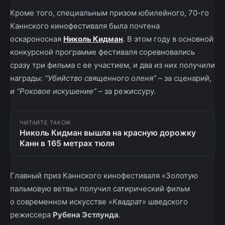
Кроме того, специальным призом юбилейного, 70-го
Каннского кинофестиваля была почтена
оскароносная
Николь Кидман
. В этом году в основной
конкурсной программе фестиваля соревновались
сразу три фильма с ее участием, и два из них получили
награды:
“Убийство священного оленя”
– за сценарий,
и
“Роковое искушение”
– за режиссуру.
ЧИТАЙТЕ ТАКОЖ
Николь Кидман вышла на красную дорожку
Канн в 165 метрах тюля
Главный приз Каннского кинофестиваля «Золотую
пальмовую ветвь» получил сатирический фильм
о современном искусстве
«Квадрат»
шведского
режиссера
Рубена Эстлунда
.