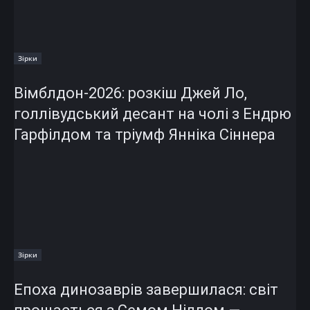
Зірки
Вімблдон-2026: розкіш Джей Ло,
голлівудський десант на чолі з Ендрю
Гарфілдом та тріумф Янніка Сіннера
Зірки
Епоха динозаврів завершилася: світ