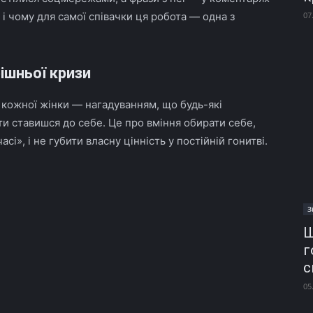
 і чому для самої співачки ця робота — одна з
07
ішньої кризи
кожної жінки — нагадуванням, що будь-які
 ти ставишся до себе. Це про вміння обирати себе,
сі», і не губити власну цінність у постійній гонитві.
З
Ш
г
с
05