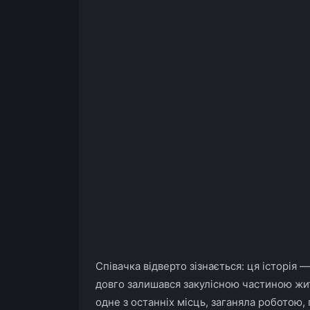
Співачка відверто зізнається: ця історія 
довго залишався закулісною частиною жит
одне з останніх місць, заганяла роботою,