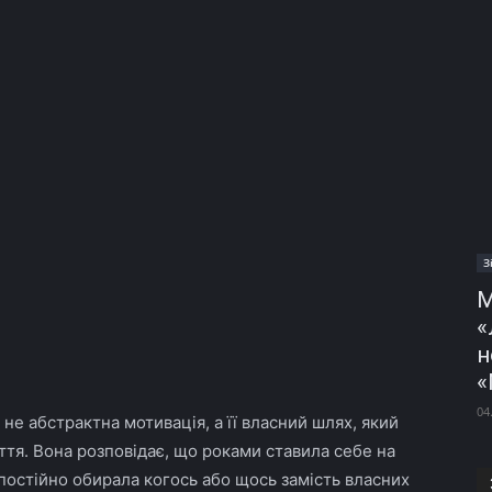
З
М
«
н
«
04
— не абстрактна мотивація, а її власний шлях, який
тя. Вона розповідає, що роками ставила себе на
 постійно обирала когось або щось замість власних