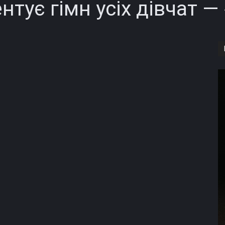
тує гімн усіх дівчат —
Copy URL