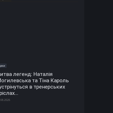
ірки
итва легенд: Наталія
огилевська та Тіна Кароль
устрінуться в тренерських
ріслах...
.08.2026