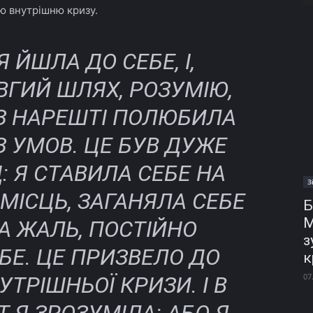
ю внутрішню кризу.
 ЙШЛА ДО СЕБЕ, І,
ГИЙ ШЛЯХ, РОЗУМІЮ,
АЗ НАРЕШТІ ПОЛЮБИЛА
З УМОВ. ЦЕ БУВ ДУЖЕ
: Я СТАВИЛА СЕБЕ НА
З
 МІСЦЬ, ЗАГАНЯЛА СЕБЕ
Б
М
НА ЖАЛЬ, ПОСТІЙНО
з
БЕ. ЦЕ ПРИЗВЕЛО ДО
к
07
ТРІШНЬОЇ КРИЗИ. І В
 Я ЗРОЗУМІЛА: АБО Я