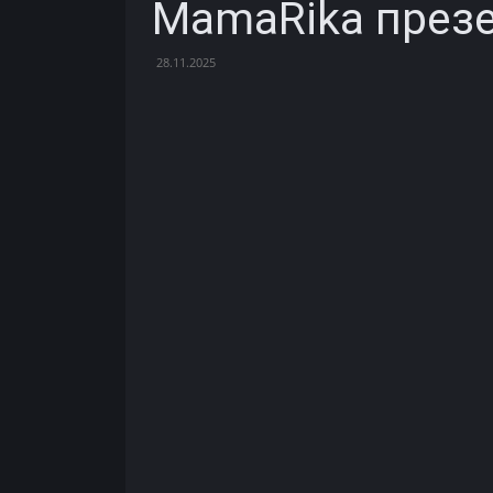
MamaRika презен
28.11.2025
Facebook
X
Telegram