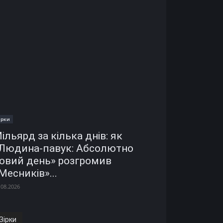
ірки
ільярд за кілька днів: як
Людина-павук: Абсолютно
овий день» розгромив
Месників»...
.08.2026
Зірки