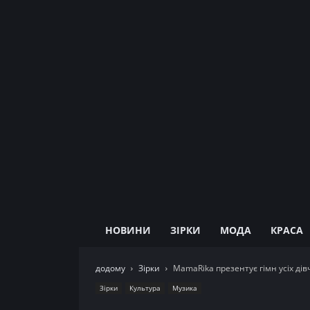
НОВИНИ
ЗІРКИ
МОДА
КРАСА
додому
Зірки
MamaRika презентує гімн усіх ді
Зірки
Культура
Музика