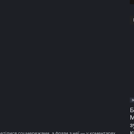
З
Б
М
з
к
летілися соцмережами, а фрази з неї — у коментарях