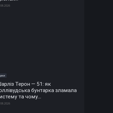
.08.2026
ірки
арліз Терон — 51: як
оллівудська бунтарка зламала
истему та чому...
.08.2026