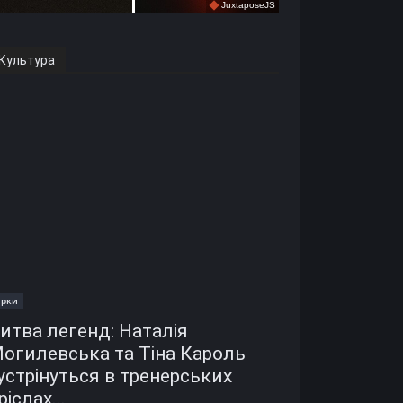
Культура
ірки
итва легенд: Наталія
огилевська та Тіна Кароль
устрінуться в тренерських
ріслах...