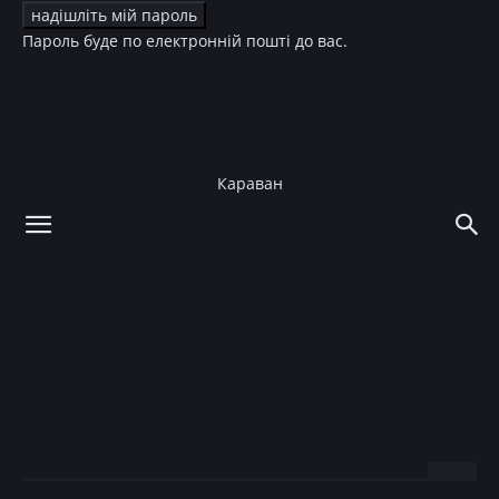
Пароль буде по електронній пошті до вас.
Караван
додому
Культура
Музика
Культура
Музика
50-летняя Ирина Билык
снялась в откровенной
фотосессии
07.04.2020