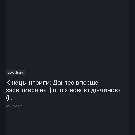
Love Story
Кінець інтриги: Дантес вперше
засвітився на фото з новою дівчиною
(і...
08.08.2026