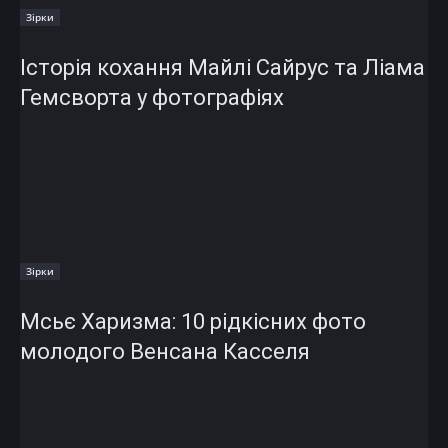
Зірки
Історія кохання Майлі Сайрус та Ліама
Гемсворта у фотографіях
Зірки
Мсьє Харизма: 10 рідкісних фото
молодого Венсана Касселя