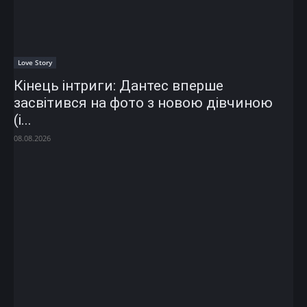
Love Story
Кінець інтриги: Дантес вперше
засвітився на фото з новою дівчиною
(і...
08.08.2026