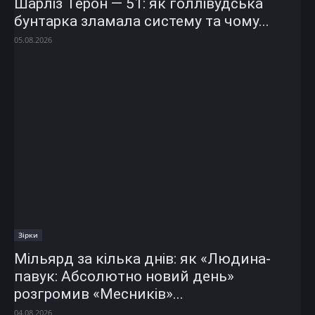
Шарліз Терон — 51: як голлівудська
бунтарка зламала систему та чому...
05.08.2026
Зірки
Мільярд за кілька днів: як «Людина-
павук: Абсолютно новий день»
розгромив «Месників»...
04.08.2026