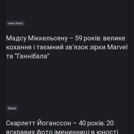
Love Story
Мадсу Міккельсену – 59 років: велике
кохання і таємний зв’язок зірки Marvel
та “Ганнібала”
Зірки
Скарлетт Йоганссон – 40 років: 20
яскравих фото іменинниці в юності