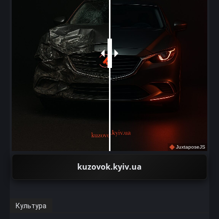
JuxtaposeJS
kuzovok.kyiv.ua
Культура