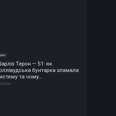
ірки
арліз Терон — 51: як
оллівудська бунтарка зламала
истему та чому...
.08.2026