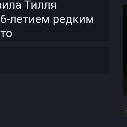
вила Тилля
6-летием редким
то
Copy URL