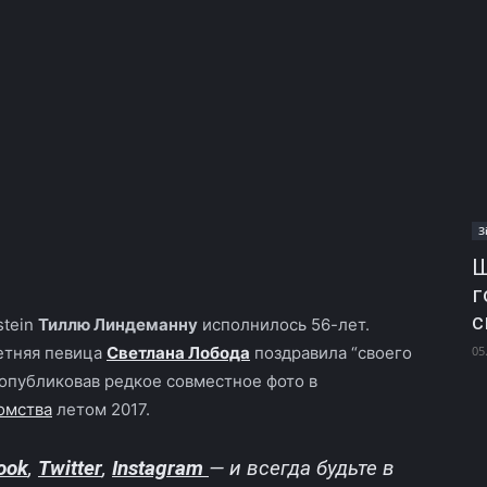
З
Ш
г
с
stein
Тиллю Линдеманну
исполнилось 56-лет.
летняя певица
Светлана Лобода
поздравила “своего
05
опубликовав редкое совместное фото в
омства
летом 2017.
ook
,
Twitter
,
Instagram
—
и всегда будьте в