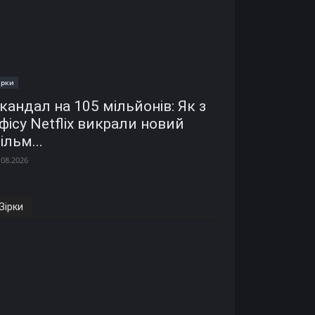
ірки
кандал на 105 мільйонів: Як з
фісу Netflix викрали новий
ільм...
.08.2026
Зірки