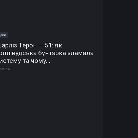
ірки
арліз Терон — 51: як
оллівудська бунтарка зламала
истему та чому...
.08.2026