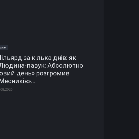
ірки
ільярд за кілька днів: як
Людина-павук: Абсолютно
овий день» розгромив
Месників»...
.08.2026