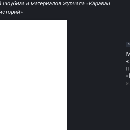
й шоубиза и материалов журнала «Караван
историй»
З
М
«
н
«
04