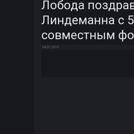
Лобода поздра
Линдеманна с 5
совместным фо
04.01.2019
Facebook
X
Telegram