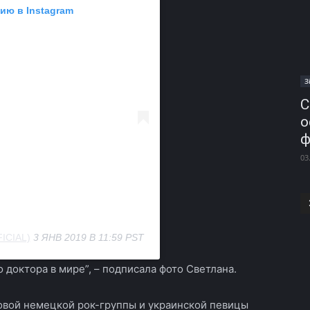
ию в Instagram
З
С
о
ф
03
ICIAL)
3 ЯНВ 2019 В 11:59 PST
доктора в мире”, – подписала фото Светлана.
товой немецкой рок-группы и украинской певицы