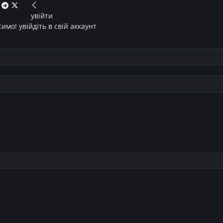
увійти
имо! увійдіть в свій аккаунт