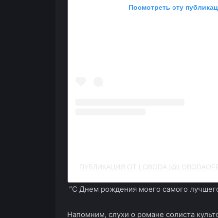
Посмотреть эту публикац
ПУБЛИКАЦИЯ ОТ LOBODA (@LOBODAOFF
“С Днем рождения моего самого лучшего 
Напомним, слухи о романе солиста куль