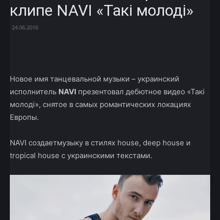
клипе NAVI «Такі молоді»
24.06.2016
Facebook
X
Telegram
Copy U
Новое имя танцевальной музыки – украинский
исполнитель
NAVI
презентовал дебютное видео «Такі
молоді», снятое в самых романтических локациях
Европы.
NAVI создаетмузыку в стилях house, deep house и
tropical house с украинскими текстами.