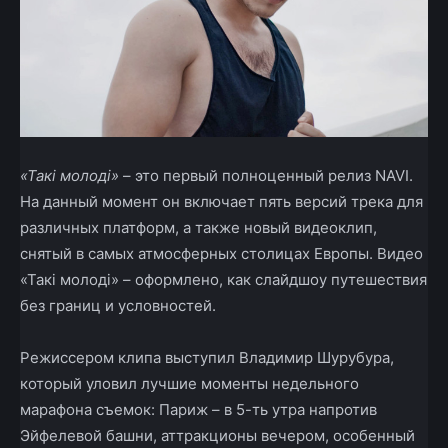
«Такі молоді»
– это первый полноценный релиз NAVI.
На данный момент он включает пять версий трека для
различных платформ, а также новый видеоклип,
снятый в самых атмосферных столицах Европы. Видео
«Такі молоді» – оформлено, как слайдшоу путешествия
без границ и условностей.
Режиссером клипа выступил Владимир Шурубура,
который уловил лучшие моменты недельного
марафона съемок: Париж – в 5-ть утра напротив
Эйфелевой башни, аттракционы вечером, особенный