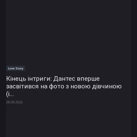
Love Story
Кінець інтриги: Дантес вперше
засвітився на фото з новою дівчиною
(і...
08.08.2026