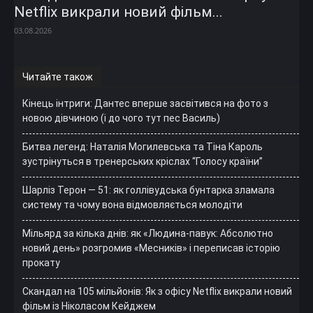
Netflix викрали новий фільм...
03.08.2026
Читайте також
Кінець інтриги: Дантес вперше засвітився на фото з
новою дівчиною (і до чого тут пес Василь)
Битва легенд: Наталія Могилевська та Тіна Кароль
зустрінуться в тренерських кріслах “Голосу країни”
Шарліз Терон — 51: як голлівудська бунтарка зламала
систему та чому вона відмовляється молодіти
Мільярд за кілька днів: як «Людина-павук: Абсолютно
новий день» розгромив «Месників» і переписав історію
прокату
Скандал на 105 мільйонів: Як з офісу Netflix викрали новий
фільм із Ніколасом Кейджем