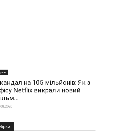
ірки
кандал на 105 мільйонів: Як з
фісу Netflix викрали новий
ільм...
.08.2026
Зірки