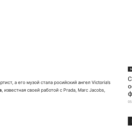
З
С
ртист, а его музой стала росийский
ангел Victoria’s
о
а
, известная своей работой с Prada, Marc Jacobs,
ф
03