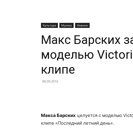
Культура
Музика
Новини
Макс Барских з
моделью Victori
клипе
08.09.2016
Facebook
X
Telegram
Макса Барских
целуется с моделью Victor
клипе
«Последний летний день»
.