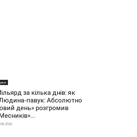
ірки
ільярд за кілька днів: як
Людина-павук: Абсолютно
овий день» розгромив
Месників»...
.08.2026