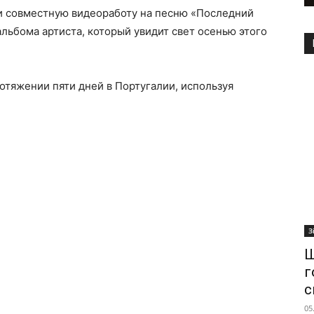
и совместную видеоработу на песню «Последний
альбома артиста, который увидит свет осенью этого
отяжении пяти дней в Португалии, используя
З
Ш
г
с
05