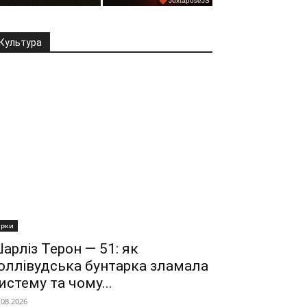
Культура
ірки
арліз Терон — 51: як
оллівудська бунтарка зламала
истему та чому...
.08.2026