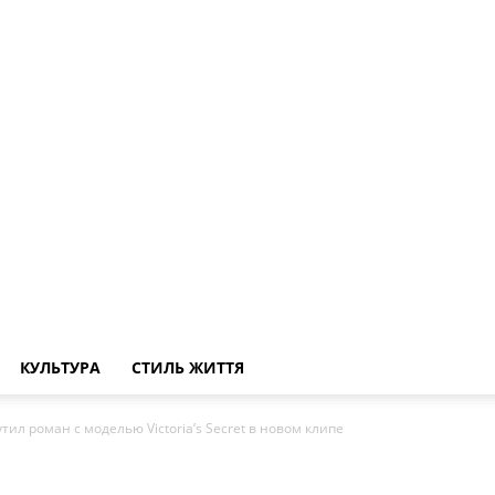
КУЛЬТУРА
СТИЛЬ ЖИТТЯ
тил роман с моделью Victoria’s Secret в новом клипе