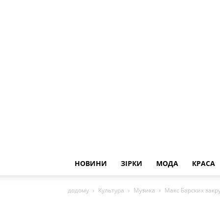
НОВИНИ
ЗІРКИ
МОДА
КРАСА
додому
Культура
Музика
Макс Барских закру