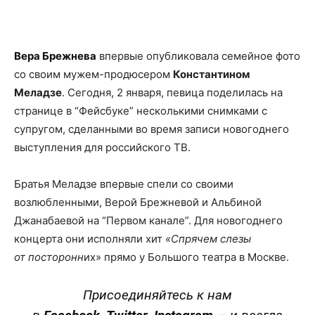
Facebook
X
Telegram
Copy U
Вера Брежнева
впервые опубликовала семейное фото
со своим мужем-продюсером
Константином
Меладзе
. Сегодня, 2 января, певица поделилась на
странице в “Фейсбуке” несколькими снимками с
супругом, сделанными во время записи новогоднего
выступления для российского ТВ.
Братья Меладзе впервые спели со своими
возлюбленными, Верой Брежневой и Альбиной
Джанабаевой на “Первом канале”. Для новогоднего
концерта они исполняли хит
«Спрячем слезы
от посторонн
их» прямо у Большого театра в Москве.
Присоединяйтесь к нам