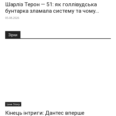
Шарліз Терон — 51: як голлівудська
бунтарка зламала систему та чому...
05.08.2026
Зірки
Love Story
Кінець інтриги: Дантес вперше