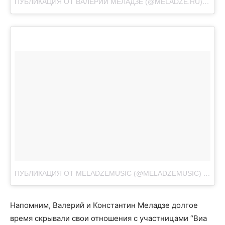
ПУБЛИКАЦИЯ ОТ ВАЛЕРИЙ МЕЛАДЗЕ (@MELADZE.RU)
ДЕК 3
ПУБЛИКАЦИЯ ОТ MELADZEMUSIC (@MELADZEMUSIC)
ЯНВ 1,
Напомним, Валерий и Константин Меладзе долгое
время скрывали свои отношения с участницами “Виа