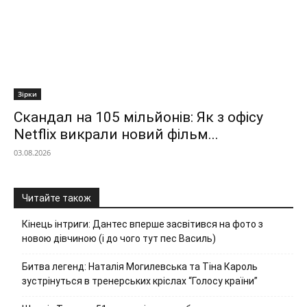
Зірки
Скандал на 105 мільйонів: Як з офісу
Netflix викрали новий фільм...
03.08.2026
Читайте також
Кінець інтриги: Дантес вперше засвітився на фото з
новою дівчиною (і до чого тут пес Василь)
Битва легенд: Наталія Могилевська та Тіна Кароль
зустрінуться в тренерських кріслах “Голосу країни”