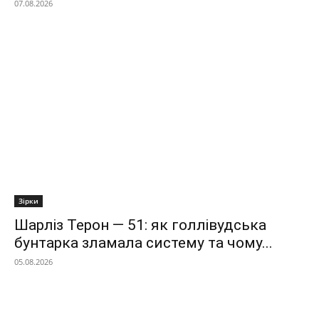
07.08.2026
Зірки
Шарліз Терон — 51: як голлівудська
бунтарка зламала систему та чому...
05.08.2026