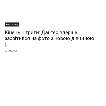
Love Story
Кінець інтриги: Дантес вперше
засвітився на фото з новою дівчиною
(і...
08.08.2026