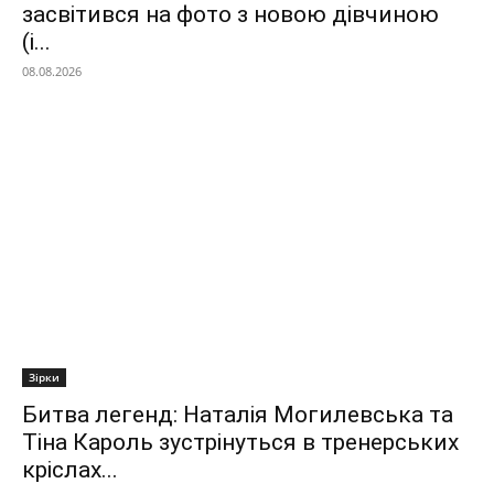
засвітився на фото з новою дівчиною
(і...
08.08.2026
Зірки
Битва легенд: Наталія Могилевська та
Тіна Кароль зустрінуться в тренерських
кріслах...