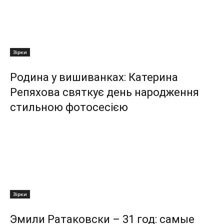
Зірки
Родина у вишиванках: Катерина
Репяхова святкує день народження
стильною фотосесією
Зірки
Эмили Ратаковски – 31 год: самые