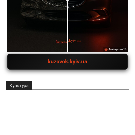
JuxtaposeJS
kuzovok.kyiv.ua
Культура