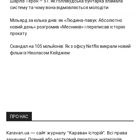
Шарліз Терон — 51: як голлівудська бунтарка зламала
систему та чому вона відмовляється молодіти
Мільярд за кілька днів: як «Людина-павук: Абсолютно
новий день» розгромив «Месників» і переписав історію
прокату
Скандал на 105 мільйонів: Як з офісу Netflix викрали новий
фільм із Ніколасом Кейджем
ПРО НАС
Karavan.ua — сайт журналу "Караван історій". Всі права
захищені. Повний або частковий передрук матеріалів