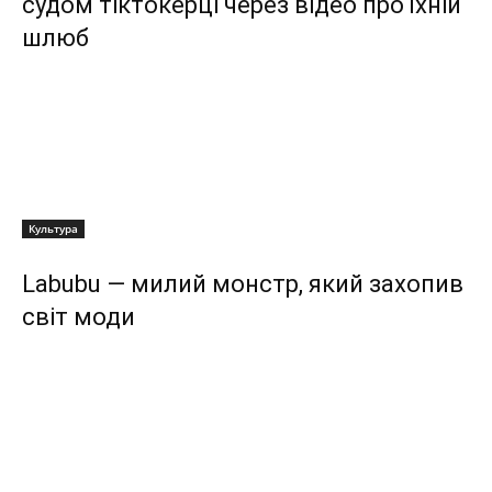
судом тіктокерці через відео про їхній
шлюб
Культура
Labubu — милий монстр, який захопив
світ моди