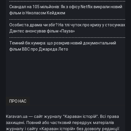
Скандал на 105 мільйонів: Як з офісу Netflix викрали новий
фільм із Ніколасом Кейджем
Особиста драма чи збіг? На тлі чуток про кризу у стосунках
Дантес анонсував фільм «Пауза»
Темний бік кумира: що розкрив новий документальний
фільм ВВС про Джареда Лето
ПРО НАС
Karavan.ua — сайт журналу "Караван історій". Всі права
захищені. Повний або частковий передрук матеріалів
журналу і сайту «Караван історій» без дозволу редакції