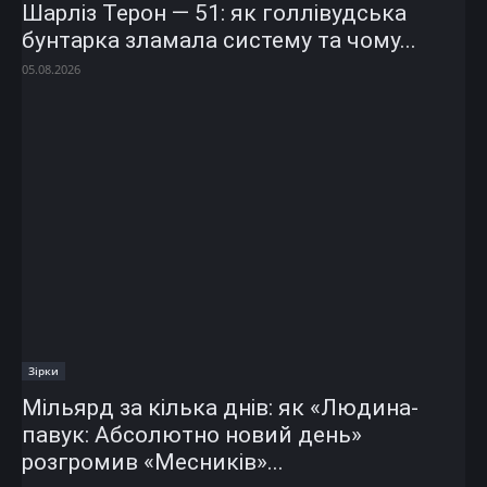
Шарліз Терон — 51: як голлівудська
бунтарка зламала систему та чому...
05.08.2026
Зірки
Мільярд за кілька днів: як «Людина-
павук: Абсолютно новий день»
розгромив «Месників»...