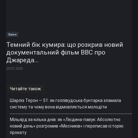
Зірки
Темний бік кумира: що розкрив новий
документальний фільм ВВС про
Джареда...
29.07.2026
Читайте також
Шарліз Терон — 51: як голлівудська бунтарка зламала
систему та чому вона відмовляється молодіти
Мільярд за кілька днів: як «Людина-павук: Абсолютно
новий день» розгромив «Месників» і переписав історію
прокату