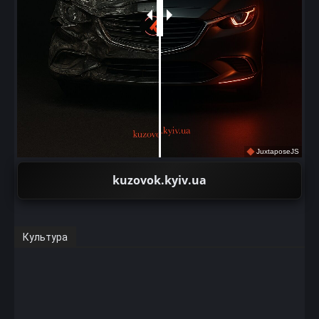
JuxtaposeJS
kuzovok.kyiv.ua
Культура