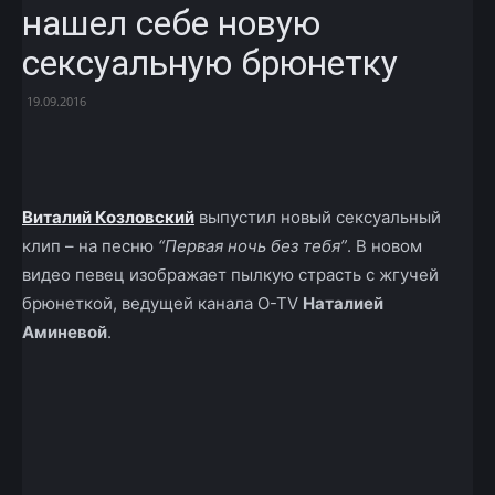
нашел себе новую
сексуальную брюнетку
19.09.2016
Facebook
X
Telegram
Copy U
Виталий Козловский
выпустил новый сексуальный
клип – на песню
“Первая ночь без тебя”
. В новом
видео певец изображает пылкую страсть с жгучей
брюнеткой, ведущей канала O-TV
Наталией
Аминевой
.