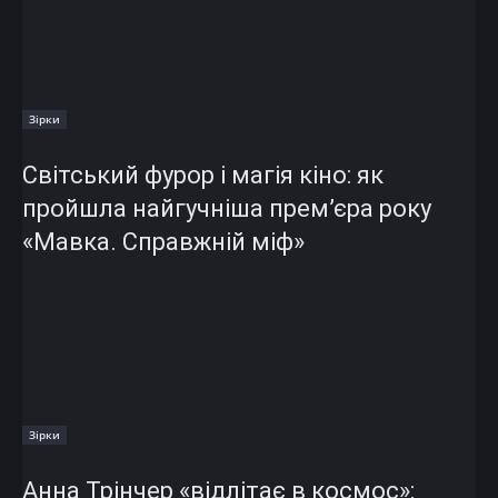
Зірки
Світський фурор і магія кіно: як
пройшла найгучніша прем’єра року
«Мавка. Справжній міф»
Зірки
Анна Трінчер «відлітає в космос»: