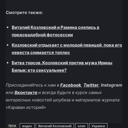
Смотрите также:
Виталий Козловский и Рамина снялись в
предсвадебной фотосессии
Козловский отдыхает с молодой певицей, пока его
невеста снимается топлес
Битва торсов. Козловский против мужа Ирины
Билык: кто сексуальнее?
Присоединяйтесь к нам в
Facebook
,
Twitter
,
Instagram
или
Вконтакте
и всегда будьте в курсе самых
интересных новостей шоубиза и материалов журнала
«Караван историй»
ТЕГИ
видео
Виталий Козловский
клип
Украина