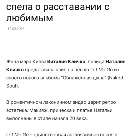
спела о расставании с
любимым
12.02.2016
Facebook
X
Telegram
Copy U
Жена мэра Киева
Виталия Кличко
, певица
Наталия
Кличко
представила клип на песню
Let Me Go
из
своего нового альбома “Обнаженная душа” (Naked
Soul).
В романтичном лаконичном видео царит ретро
эстетика. Макияж, прическа и платье Натальи
выполнены в стиле начала 20 века.
Let Me Go –
единственная англоязычная песня в