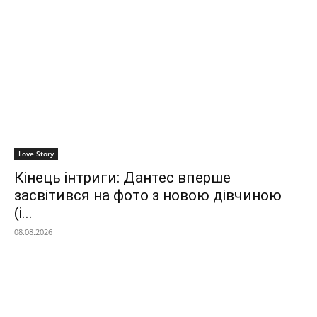
Love Story
Кінець інтриги: Дантес вперше
засвітився на фото з новою дівчиною
(і...
08.08.2026