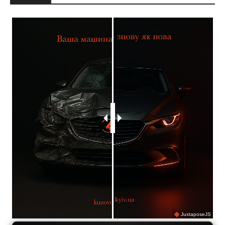
JuxtaposeJS