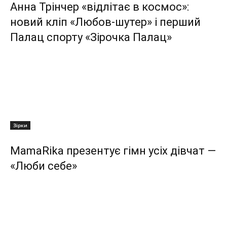
Анна Трінчер «відлітає в космос»:
новий кліп «Любов-шутер» і перший
Палац спорту «Зірочка Палац»
Зірки
MamaRika презентує гімн усіх дівчат —
«Люби себе»