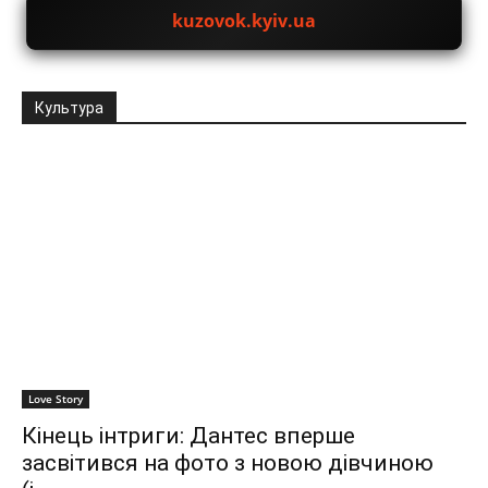
kuzovok.kyiv.ua
Культура
Love Story
Кінець інтриги: Дантес вперше
засвітився на фото з новою дівчиною