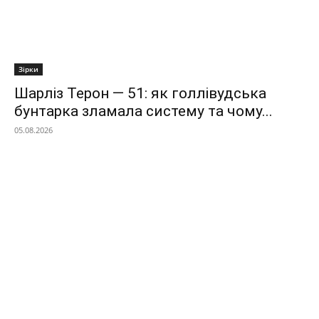
Зірки
Шарліз Терон — 51: як голлівудська
бунтарка зламала систему та чому...
05.08.2026