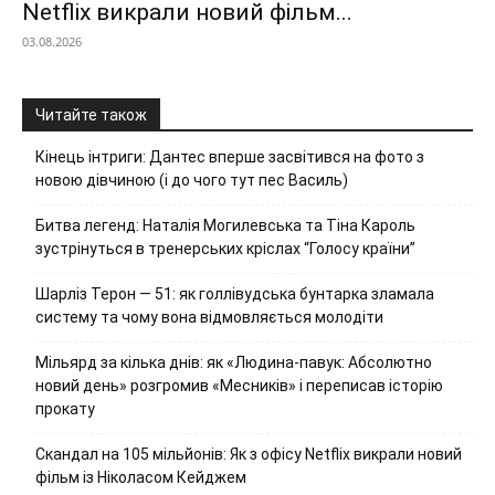
Netflix викрали новий фільм...
03.08.2026
Читайте також
Кінець інтриги: Дантес вперше засвітився на фото з
новою дівчиною (і до чого тут пес Василь)
Битва легенд: Наталія Могилевська та Тіна Кароль
зустрінуться в тренерських кріслах “Голосу країни”
Шарліз Терон — 51: як голлівудська бунтарка зламала
систему та чому вона відмовляється молодіти
Мільярд за кілька днів: як «Людина-павук: Абсолютно
новий день» розгромив «Месників» і переписав історію
прокату
Скандал на 105 мільйонів: Як з офісу Netflix викрали новий
фільм із Ніколасом Кейджем