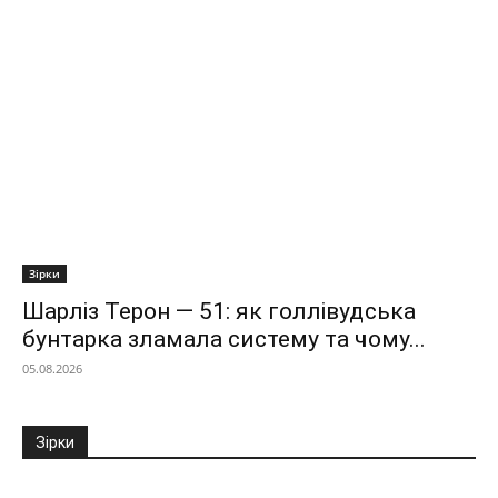
Зірки
Шарліз Терон — 51: як голлівудська
бунтарка зламала систему та чому...
05.08.2026
Зірки