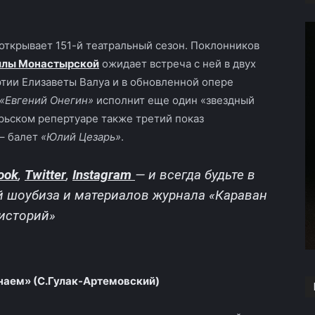
открывает 151-й театральный сезон. Поклонников
лы Монастырской
ожидает встреча с ней в двух
ртии Елизаветы Валуа и в обновленной опере
«Евгений Онегин»
исполнит еще один «звездный
брьском репертуаре также третий показ
– балет
«Юлий Цезарь»
.
ook
,
Twitter
,
Instagram
—
и всегда будьте в
й шоубиза и материалов журнала «Караван
историй»
унаем» (С.Гулак-Артемовский)