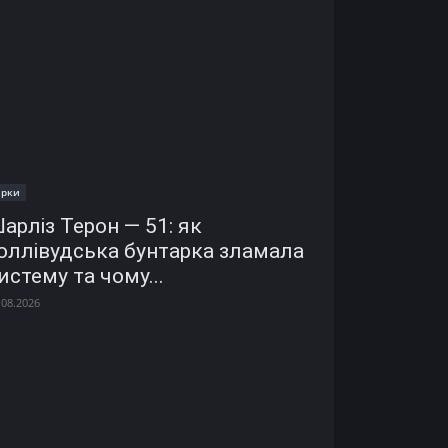
ірки
арліз Терон — 51: як
оллівудська бунтарка зламала
истему та чому...
.08.2026