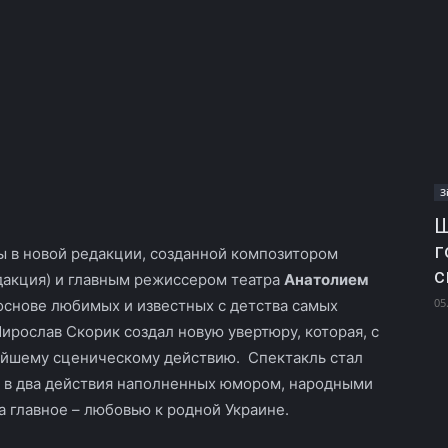
З
Ш
г
ы в новой редакции, созданной композитором
с
дакция) и главным режиссером театра
Анатолием
05
 основе любимых и известных с детства самых
рослав Скорик создал новую увертюру, которая, с
ейшему сценическому действию. Спектакль стал
я в два действия наполненных юмором, народными
а главное – любовью к родной Украине.