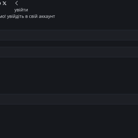
увійти
о! увійдіть в свій аккаунт