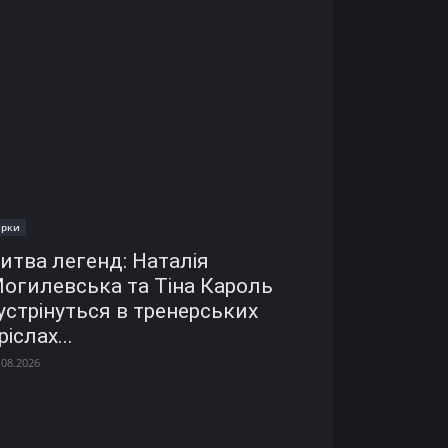
ірки
итва легенд: Наталія
огилевська та Тіна Кароль
устрінуться в тренерських
ріслах...
.08.2026