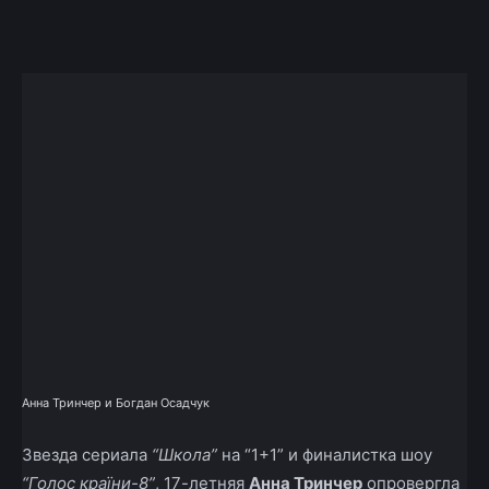
Facebook
X
Telegram
Copy U
Анна Тринчер и Богдан Осадчук
Звезда сериала
“Школа”
на “1+1” и финалистка шоу
“Голос країни-8”
, 17-летняя
Анна Тринчер
опровергла