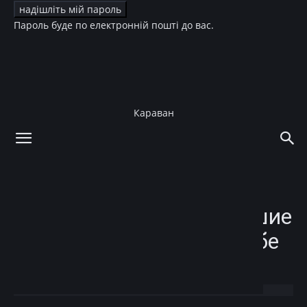
Пароль буде по електронній пошті до вас.
Караван
додому
Новини
Новини
Культура
ТБ
Анна Тринчер: “Ближайшие
лет 15 ни о какой свадьбе
я даже не думаю!”
12.06.2019