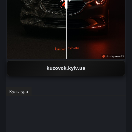
JuxtaposeJS
kuzovok.kyiv.ua
Культура