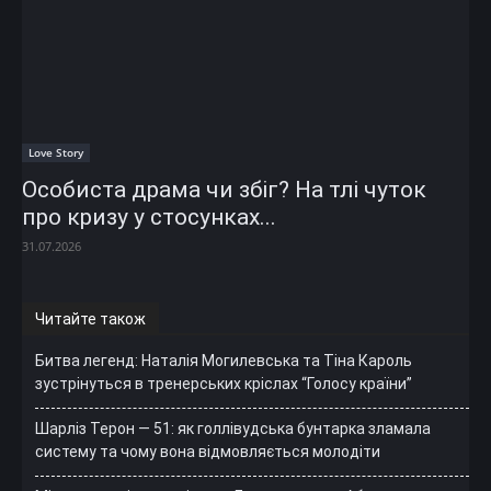
Love Story
Особиста драма чи збіг? На тлі чуток
про кризу у стосунках...
31.07.2026
Читайте також
Битва легенд: Наталія Могилевська та Тіна Кароль
зустрінуться в тренерських кріслах “Голосу країни”
Шарліз Терон — 51: як голлівудська бунтарка зламала
систему та чому вона відмовляється молодіти