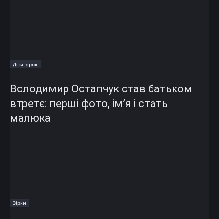
Діти зірок
Володимир Остапчук став батьком
втретє: перші фото, ім’я і стать
малюка
Зірки