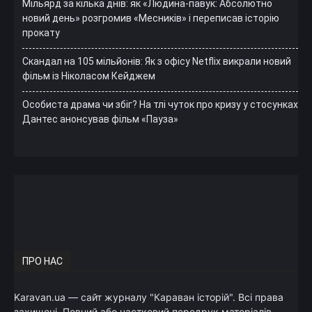
Мільярд за кілька днів: як «Людина-павук: Абсолютно
новий день» розгромив «Месників» і переписав історію
прокату
Скандал на 105 мільйонів: Як з офісу Netflix викрали новий
фільм із Ніколасом Кейджем
Особиста драма чи збіг? На тлі чуток про кризу у стосунках
Дантес анонсував фільм «Пауза»
ПРО НАС
Karavan.ua — сайт журналу "Караван історій". Всі права
захищені. Повний або частковий передрук матеріалів