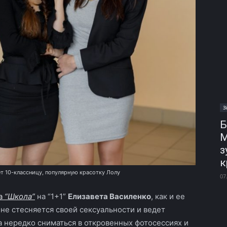
З
Б
М
з
к
ет 10-классницу, популярную красотку Лолу
07
а
“Школа”
на “1+1”
Елизавета Василенко
, как и ее
 не стесняется своей сексуальности и ведет
а нередко сниматься в откровенных фотосессиях и