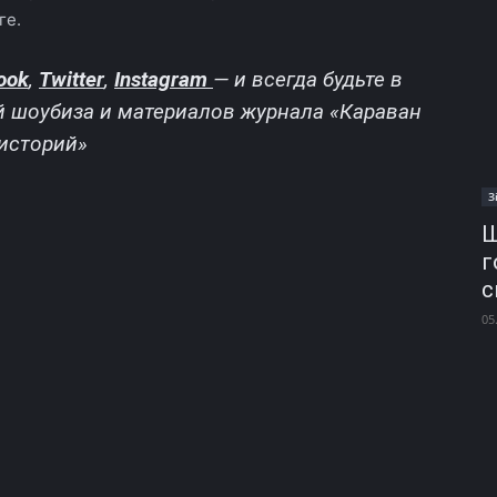
ге.
ook
,
Twitter
,
Instagram
—
и всегда будьте в
й шоубиза и материалов журнала «Караван
историй»
З
Ш
г
с
05