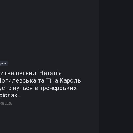
ірки
итва легенд: Наталія
огилевська та Тіна Кароль
устрінуться в тренерських
ріслах...
.08.2026