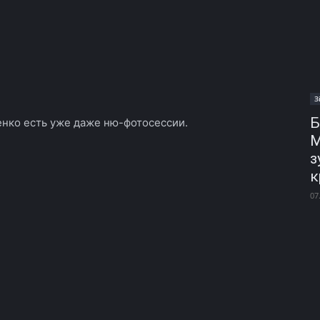
З
Б
енко есть уже даже ню-фотосессии.
М
з
к
07