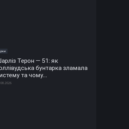
ірки
арліз Терон — 51: як
оллівудська бунтарка зламала
истему та чому...
.08.2026