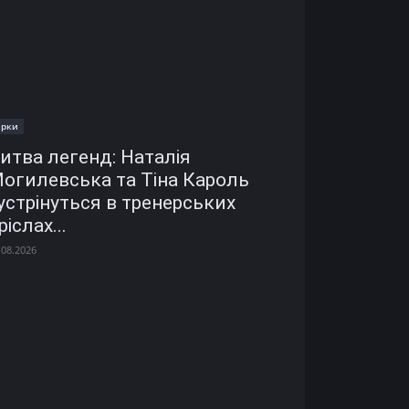
ірки
итва легенд: Наталія
огилевська та Тіна Кароль
устрінуться в тренерських
ріслах...
.08.2026