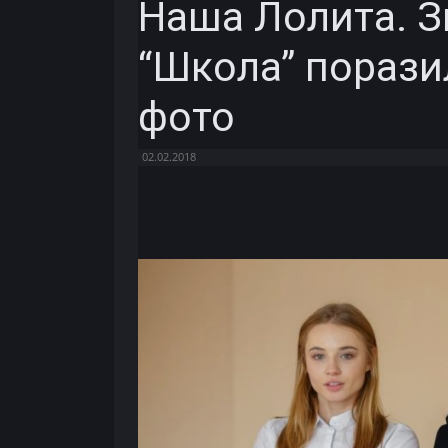
Наша Лолита. З
“Школа” пораз
фото
02.02.2018
Facebook
X
Telegram