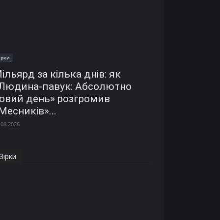
ірки
ільярд за кілька днів: як
Людина-павук: Абсолютно
овий день» розгромив
Месників»...
.08.2026
Зірки