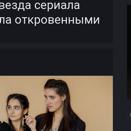
везда сериала
ила откровенными
Copy URL