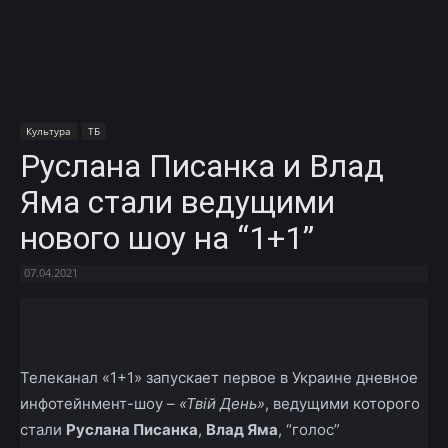
Культура
ТБ
Руслана Писанка и Влад
Яма стали ведущими
нового шоу на “1+1”
07.04.2021
Facebook
X
Telegram
Copy U
Телеканал «1+1» запускает первое в Украине дневное
инфотейнмент-шоу –
«Твій День»
, ведущими которого
стали
Руслана Писанка
,
Влад Яма
, “голос”