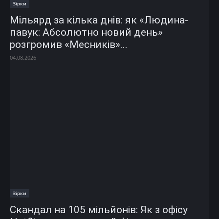
Зірки
Мільярд за кілька днів: як «Людина-
павук: Абсолютно новий день»
розгромив «Месників»...
04.08.2026
Зірки
Скандал на 105 мільйонів: Як з офісу