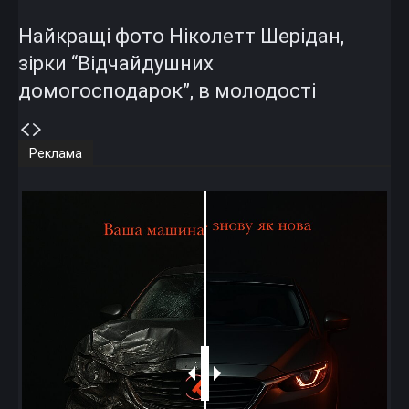
Найкращі фото Ніколетт Шерідан,
зірки “Відчайдушних
домогосподарок”, в молодості
Реклама