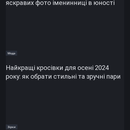
яскравих фото іменинниці в юності
Мода
Найкращі кросівки для осені 2024
року: як обрати стильні та зручні пари
Зірки