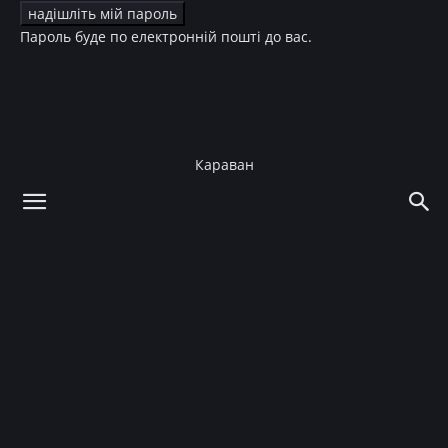
Пароль буде по електронній пошті до вас.
Караван
додому
Культура
ТБ