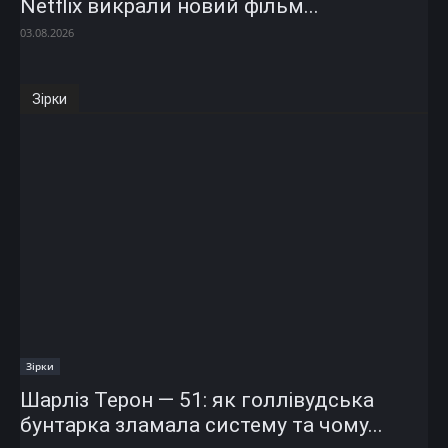
Netflix викрали новий фільм...
03.08.2026
Зірки
Зірки
Шарліз Терон — 51: як голлівудська
бунтарка зламала систему та чому...