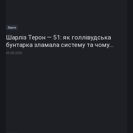
Зірки
Шарліз Терон — 51: як голлівудська
бунтарка зламала систему та чому...
05.08.2026