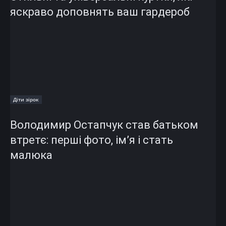
яскраво доповнять ваш гардероб
Діти зірок
Володимир Остапчук став батьком
втретє: перші фото, ім’я і стать
малюка