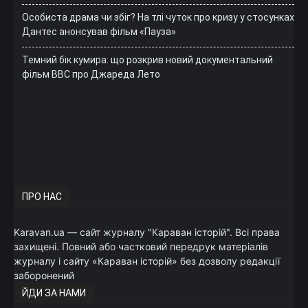
Особиста драма чи збіг? На тлі чуток про кризу у стосунках
Дантес анонсував фільм «Пауза»
Темний бік кумира: що розкрив новий документальний
фільм ВВС про Джареда Лето
ПРО НАС
Karavan.ua — сайт журналу "Караван історій". Всі права
захищені. Повний або частковий передрук матеріалів
журналу і сайту «Караван історій» без дозволу редакції
заборонений
ЙДИ ЗА НАМИ