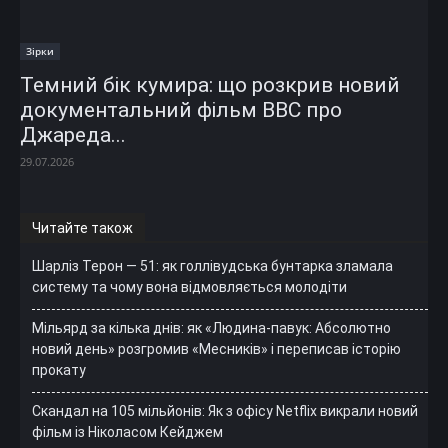
Зірки
Темний бік кумира: що розкрив новий
документальний фільм ВВС про
Джареда...
29.07.2026
Читайте також
Шарліз Терон — 51: як голлівудська бунтарка зламала
систему та чому вона відмовляється молодіти
Мільярд за кілька днів: як «Людина-павук: Абсолютно
новий день» розгромив «Месників» і переписав історію
прокату
Скандал на 105 мільйонів: Як з офісу Netflix викрали новий
фільм із Ніколасом Кейджем