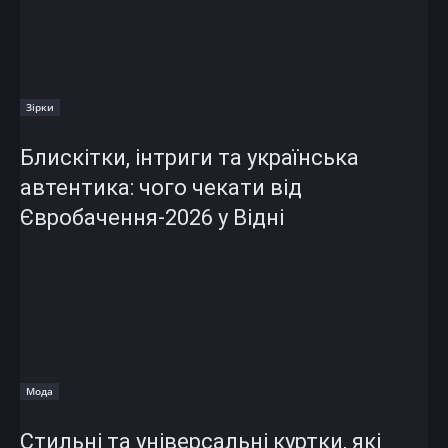
Зірки
Блискітки, інтриги та українська
автентика: чого чекати від
Євробачення-2026 у Відні
Мода
Стильні та універсальні куртки, які