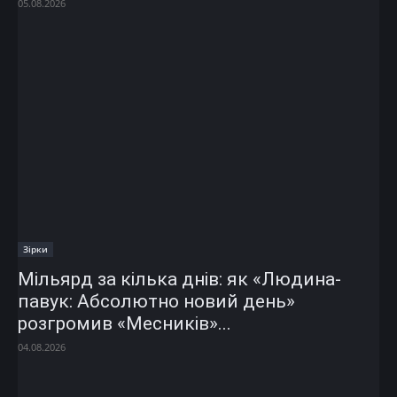
05.08.2026
Зірки
Мільярд за кілька днів: як «Людина-
павук: Абсолютно новий день»
розгромив «Месників»...
04.08.2026