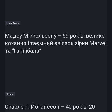
Love Story
Мадсу Міккельсену – 59 років: велике
кохання і таємний зв’язок зірки Marvel
та “Ганнібала”
Зірки
Скарлетт Йоганссон – 40 років: 20