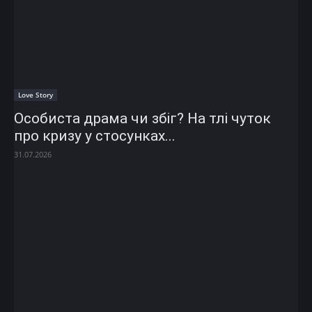
Love Story
Особиста драма чи збіг? На тлі чуток
про кризу у стосунках...
31.07.2026