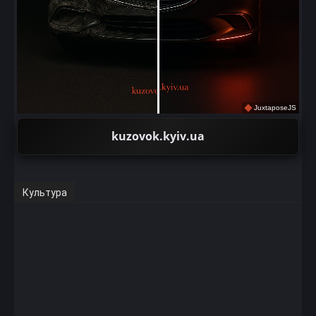
JuxtaposeJS
kuzovok.kyiv.ua
Культура