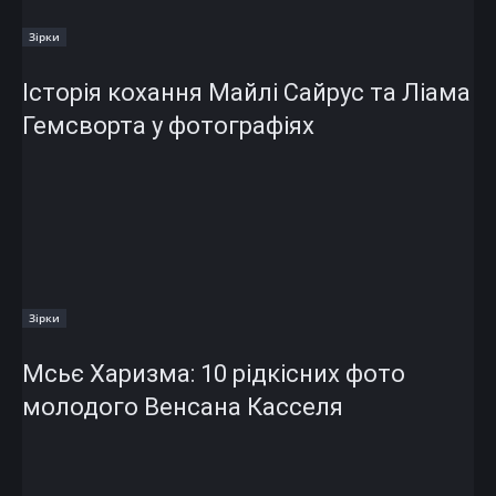
Зірки
Історія кохання Майлі Сайрус та Ліама
Гемсворта у фотографіях
Зірки
Мсьє Харизма: 10 рідкісних фото
молодого Венсана Касселя