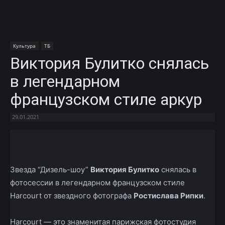
Культура
ТБ
Виктория Булитко снялась
в легендарном
французском стиле аркур
29.01.2021
Facebook
X
Telegram
Copy U
Звезда “Дизель-шоу”
Виктория Булитко
снялась в
фотосессии в легендарном французском стиле
Harcourt от звездного фотографа
Ростислава Рипки
.
Harcourt
—
это знаменитая парижская фотостудия