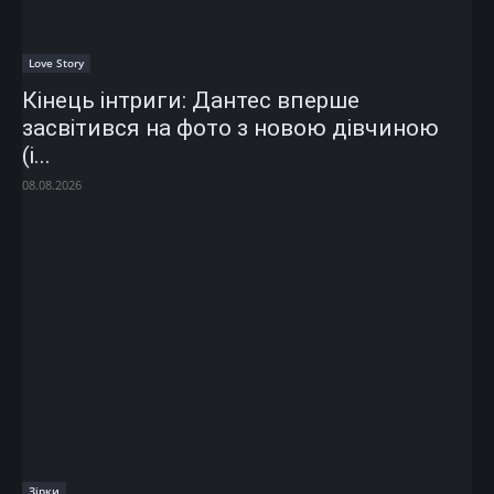
Love Story
Кінець інтриги: Дантес вперше
засвітився на фото з новою дівчиною
(і...
08.08.2026
Зірки