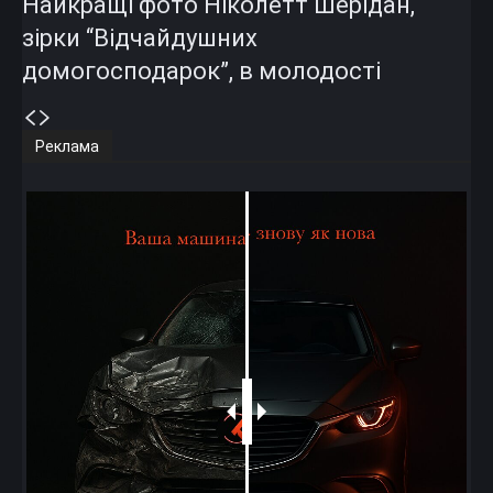
Найкращі фото Ніколетт Шерідан,
зірки “Відчайдушних
домогосподарок”, в молодості
Реклама