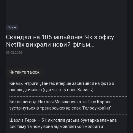
Зірки
Скандал на 105 мільйонів: Як з офісу
Netflix викрали новий фільм...
03.08.2026
Читайте також
Кінець інтриги: Дантес вперше засвітився на фото з
новою дівчиною (і до чого тут пес Василь)
Битва легенд: Наталія Могилевська та Тіна Кароль
зустрінуться в тренерських кріслах “Голосу країни”
Шарліз Терон — 51: як голлівудська бунтарка зламала
систему та чому вона відмовляється молодіти