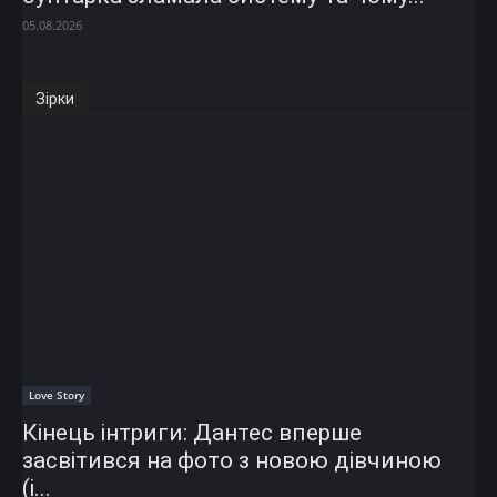
05.08.2026
Зірки
Love Story
Кінець інтриги: Дантес вперше
засвітився на фото з новою дівчиною
(і...