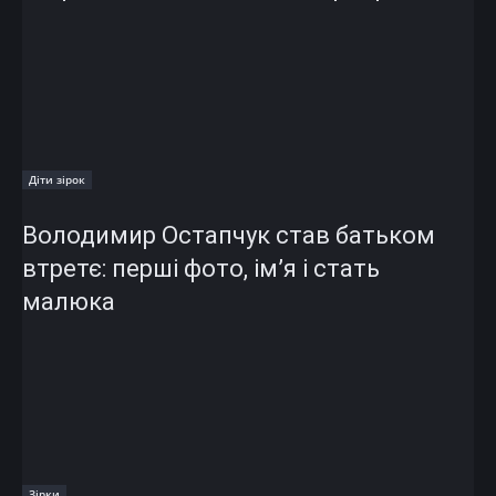
Діти зірок
Володимир Остапчук став батьком
втретє: перші фото, ім’я і стать
малюка
Зірки