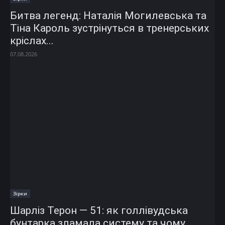
Битва легенд: Наталія Могилевська та
Тіна Кароль зустрінуться в тренерських
кріслах...
07.08.2026
Зірки
Шарліз Терон — 51: як голлівудська
бунтарка зламала систему та чому...