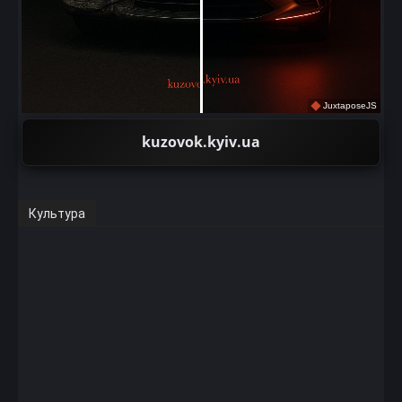
JuxtaposeJS
kuzovok.kyiv.ua
Культура