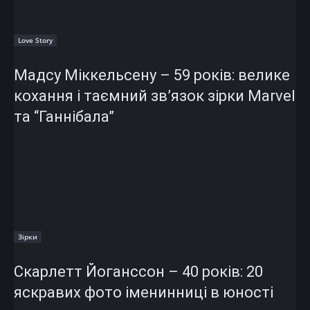
Love Story
Мадсу Міккельсену – 59 років: велике
кохання і таємний зв’язок зірки Marvel
та “Ганнібала”
Зірки
Скарлетт Йоганссон – 40 років: 20
яскравих фото іменинниці в юності