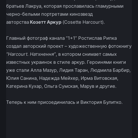
братьев Лакруа, которая прославилась гламурными
черно-белыми портретами кинозвезд
авторства
Козетт Аркур
(Cosette Harcourt).
Главный фотограф канала “1+1” Ростислав Рипка
создал авторский проект – художественную фотокнигу
“Harcourt. Натхнення”
, в котором снимает самых
известных украинок в стиле аркур. Героинями книги
уже стали Алла Мазур, Лидия Таран, Людмила Барбир,
Юлия Санина, Надежда Мейхер, Ирма Витовская,
Катерина Кухар, Ольга Сумская, Марув и другие.
Теперь к ним присоединилась и Виктория Булитко.