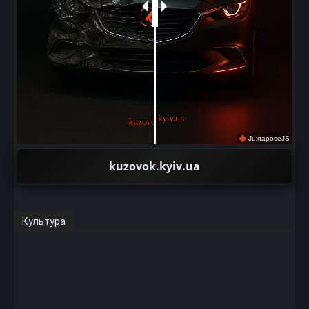
JuxtaposeJS
kuzovok.kyiv.ua
Культура