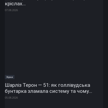
кріслах...
07.08.2026
Зірки
Шарліз Терон — 51: як голлівудська
бунтарка зламала систему та чому...
05.08.2026