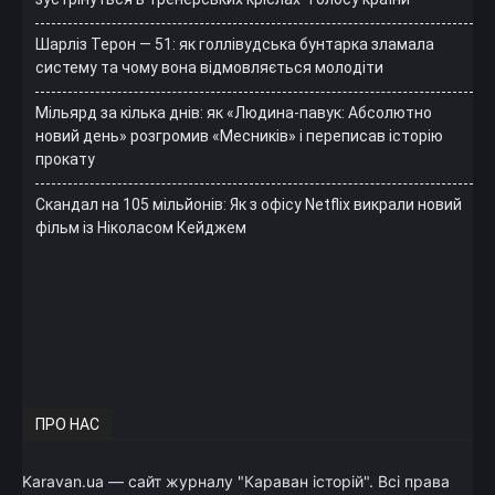
Шарліз Терон — 51: як голлівудська бунтарка зламала
систему та чому вона відмовляється молодіти
Мільярд за кілька днів: як «Людина-павук: Абсолютно
новий день» розгромив «Месників» і переписав історію
прокату
Скандал на 105 мільйонів: Як з офісу Netflix викрали новий
фільм із Ніколасом Кейджем
ПРО НАС
Karavan.ua — сайт журналу "Караван історій". Всі права