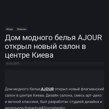
Мода
Новини
Дом модного белья AJOUR
открыл новый салон в
центре Киева
10.06.2019
Facebook
X
Telegram
Copy U
Дом модного белья
AJOUR
открыл новый флагманский
салон в центре Киева. Дизайн салона, смесь арт-деко
и вечной классики, был разработан студией дизайна и
интерьера Rybachuk&Doroshenko.