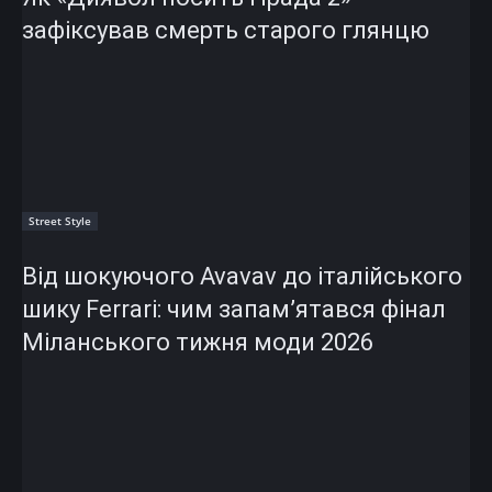
зафіксував смерть старого глянцю
Street Style
Від шокуючого Avavav до італійського
шику Ferrari: чим запам’ятався фінал
Міланського тижня моди 2026