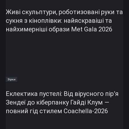
Живі скульптури, роботизовані руки та
сукня з кіноплівки: найяскравіші та
найхимерніші образи Met Gala 2026
Зірки
Еклектика пустелі: Від вірусного пір’я
Зендеї до кіберпанку Гайді Клум —
повний гід стилем Coachella-2026