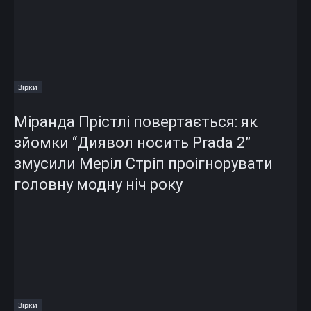
Зірки
Міранда Прістлі повертається: як
зйомки “Диявол носить Prada 2”
змусили Меріл Стріп проігнорувати
головну модну ніч року
Зірки