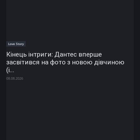
Love Story
Кінець інтриги: Дантес вперше
засвітився на фото з новою дівчиною
(і...
08.08.2026