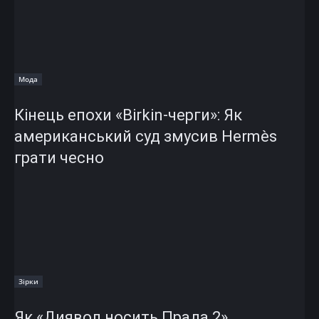
Мода
Кінець епохи «Birkin-черги»: Як
американський суд змусив Hermès
грати чесно
Зірки
Як «Диявол носить Прада 2»