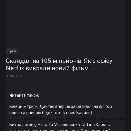
Зірки
Скандал на 105 мільйонів: Як з офісу
Netflix викрали новий фільм...
03.08.2026
Читайте також
Кінець інтриги: Дантес вперше засвітився на фото з
новою дівчиною (і до чого тут пес Василь)
Битва легенд: Наталія Могилевська та Тіна Кароль
зустрінуться в тренерських кріслах “Голосу країни”