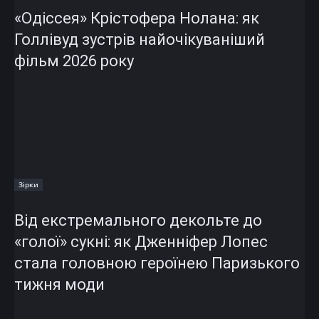
«Одіссея» Крістофера Нолана: як
Голлівуд зустрів найочікуваніший
фільм 2026 року
Зірки
Від екстремального декольте до
«голої» сукні: як Дженніфер Лопес
стала головною героїнею Паризького
тижня моди