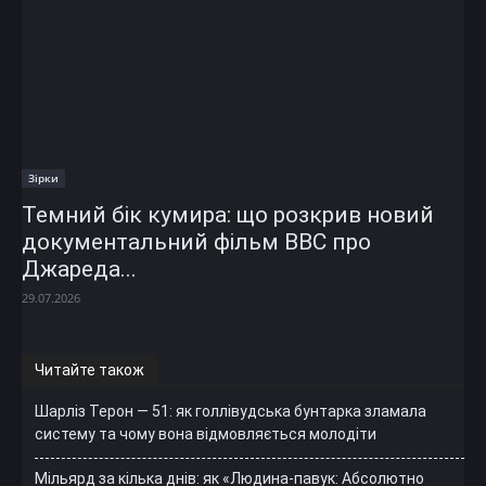
Зірки
Темний бік кумира: що розкрив новий
документальний фільм ВВС про
Джареда...
29.07.2026
Читайте також
Шарліз Терон — 51: як голлівудська бунтарка зламала
систему та чому вона відмовляється молодіти
Мільярд за кілька днів: як «Людина-павук: Абсолютно