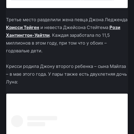
Третье место разделили жена певца Джона Ледженда
Крисси Тейген
и невеста Джейсона Стейтема
Рози
Хантингтон-Уайтли
. Каждая заработала по 11,5
миллионов в этом году, при том что у обоих –
годовалые дети.
Крисси родила Джону второго ребенка – сына Майлза
– в мае этого года. У пары также есть двухлетняя дочь
Луна: