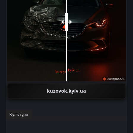
JuxtaposeJS
kuzovok.kyiv.ua
Культура