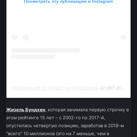
Посмотреть эту публикацию в Instagram
ПУБЛИКАЦИЯ ОТ ROSIE HW (@ROSIEHW)
22 ОКТ 2018 В 2:28 PDT
Жизель Бундхен
, которая занимала первую строчку в
этом рейтинге 15 лет – с 2002-го по 2017-й,
опустилась четвертую позицию, заработав в 2018-м
“всего” 10 миллионов (это на 7 меньше, чем в