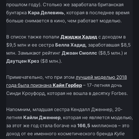
прошлом году). Столько же заработала британская
бунтарка
Кара Делевинь
, которая в последнее время
больше снимается в кино, чем работает моделью.
В список также попали
Джиджи Хадид
с доходом в
$9,5 млн и ее сестра
Белла Хадид
, заработавшая $8,5
млн. Замыкают рейтинг
Джоан Смоллс
($8,5 млн.) и
Даутцен Крез
($8 млн.).
Примечательно, что при этом
лучшей моделью 2018
года была признана
Кайя Гербер
– 17-летняя дочь
Синди Кроуфорд, которая не вошла в десятку Forbes.
Напомним, младшая сестра Кендалл Дженнер, 20-
летняя
Кайли Дженнер
, которая не является моделью,
за этот же год стала богаче на
166,5
миллионов – это
доход от ее именного косметического бренда
Kylie