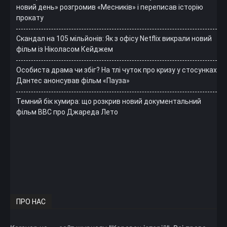
новий день» розгромив «Месників» і переписав історію
прокату
Скандал на 105 мільйонів: Як з офісу Netflix викрали новий
фільм із Ніколасом Кейджем
Особиста драма чи збіг? На тлі чуток про кризу у стосунках
Дантес анонсував фільм «Пауза»
Темний бік кумира: що розкрив новий документальний
фільм ВВС про Джареда Лето
ПРО НАС