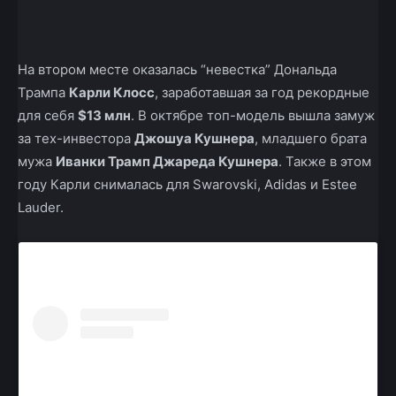
На втором месте оказалась “невестка” Дональда
Трампа
Карли Клосс
, заработавшая за год рекордные
для себя
$13 млн
. В октябре топ-модель вышла замуж
за тех-инвестора
Джошуа Кушнера
, младшего брата
мужа
Иванки Трамп Джареда Кушнера
. Также в этом
году Карли снималась для Swarovski, Adidas и Estee
Lauder.