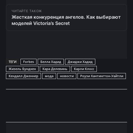
ЧИТАЙТЕ ТАКОЖ
Жесткая конкуренция ангелов. Как выбирают
моделей Victoria’s Secret
ТЕГИ
Forbes
Белла Хадид
Джиджи Хадид
Жизель Бундхен
Кара Делевинь
Карли Клосс
Кендалл Дженнер
мода
новости
Роузи Хантингтон-Уайтли