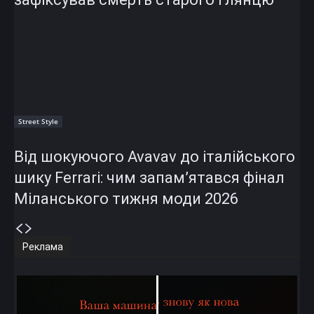
Street Style
Від шокуючого Avavav до італійського
шику Ferrari: чим запам’ятався фінал
Міланського тижня моди 2026
Реклама