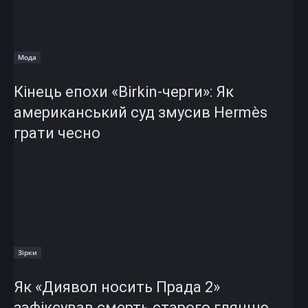
Мода
Кінець епохи «Birkin-черги»: Як
американський суд змусив Hermès
грати чесно
Зірки
Як «Диявол носить Прада 2»
зафіксував смерть старого глянцю