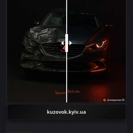
JuxtaposeJS
kuzovok.kyiv.ua