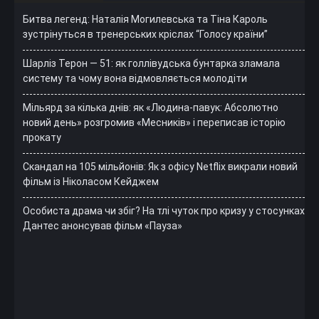
Битва легенд: Наталія Могилевська та Тіна Кароль
зустрінуться в тренерських кріслах “Голосу країни”
Шарліз Терон — 51: як голлівудська бунтарка зламала
систему та чому вона відмовляється молодіти
Мільярд за кілька днів: як «Людина-павук: Абсолютно
новий день» розгромив «Месників» і переписав історію
прокату
Скандал на 105 мільйонів: Як з офісу Netflix викрали новий
фільм із Ніколасом Кейджем
Особиста драма чи збіг? На тлі чуток про кризу у стосунках
Дантес анонсував фільм «Пауза»