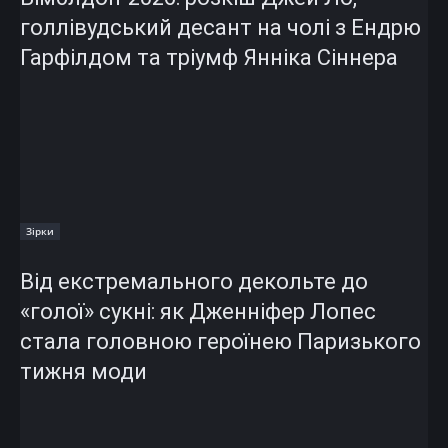
голлівудський десант на чолі з Ендрю
Гарфілдом та тріумф Янніка Сіннера
Зірки
Від екстремального декольте до
«голої» сукні: як Дженніфер Лопес
стала головною героїнею Паризького
тижня моди