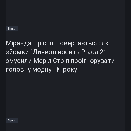
Зірки
Міранда Прістлі повертається: як
зйомки “Диявол носить Prada 2”
змусили Меріл Стріп проігнорувати
головну модну ніч року
Зірки