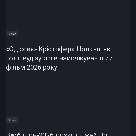
Зірки
«Одіссея» Крістофера Нолана: як
Голлівуд зустрів найочікуваніший
фільм 2026 року
Зірки
Вімблдон-2026: розкіш Джей Ло,