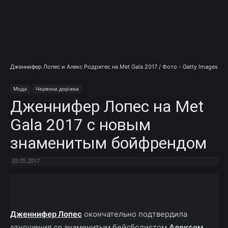
Дженнифер Лопес и Алекс Родригес на Met Gala 2017 / Фото - Getty Images
Мода
Червона доріжка
Дженнифер Лопес на Met
Gala 2017 с новым
знаменитым бойфрендом
03.05.2017
Facebook
X
Telegram
Copy U
Дженнифер Лопес
окончательно подтвердила
отношения со знаменитым бейсболистом
Алексом